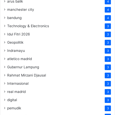
arus balik
4
manchester city
4
bandung
4
Technology & Electronics
3
Idul Fitri 2026
3
Geopolitik
3
Indramayu
3
atletico madrid
3
Gubernur Lampung
3
Rahmat Mirzani Djausal
3
Internasional
3
real madrid
3
digital
3
pemudik
3