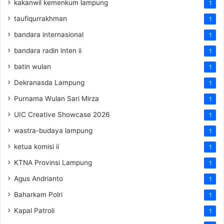
kakanwil kemenkum lampung
1
taufiqurrakhman
1
bandara internasional
1
bandara radin inten ii
1
batin wulan
1
Dekranasda Lampung
1
Purnama Wulan Sari Mirza
1
UIC Creative Showcase 2026
1
wastra-budaya lampung
1
ketua komisi ii
1
KTNA Provinsi Lampung
1
Agus Andrianto
1
Baharkam Polri
1
Kapal Patroli
1