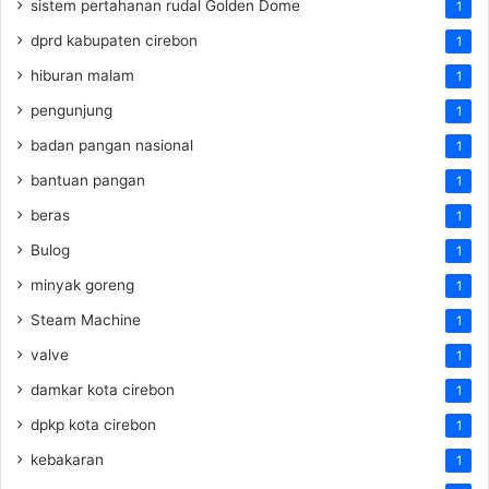
sistem pertahanan rudal Golden Dome
1
dprd kabupaten cirebon
1
hiburan malam
1
pengunjung
1
badan pangan nasional
1
bantuan pangan
1
beras
1
Bulog
1
minyak goreng
1
Steam Machine
1
valve
1
damkar kota cirebon
1
dpkp kota cirebon
1
kebakaran
1