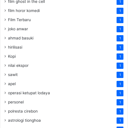
film ghost in the cell
1
film horor komedi
1
Film Terbaru
1
joko anwar
1
ahmad basuki
1
hirilisasi
1
Kopi
1
nilai ekspor
1
sawit
1
apel
1
operasi ketupat lodaya
1
personel
1
polresta cirebon
1
astrologi tionghoa
1