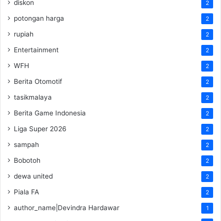
diskon
2
potongan harga
2
rupiah
2
Entertainment
2
WFH
2
Berita Otomotif
2
tasikmalaya
2
Berita Game Indonesia
2
Liga Super 2026
2
sampah
2
Bobotoh
2
dewa united
2
Piala FA
2
author_name|Devindra Hardawar
1