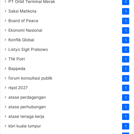
PT Orbit Terminal Merak
1
Saksi Mahkota
1
Board of Peace
1
Ekonomi Nasional
1
Konflik Global
1
Listyo Sigit Prabowo
1
TNI Polri
1
Bappeda
1
forum konsultasi publik
1
rkpd 2027
1
atase perdagangan
1
atase perhubungan
1
atase tenaga kerja
1
kbri kuala lumpur
1