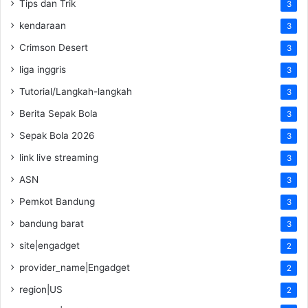
Tips dan Trik
3
kendaraan
3
Crimson Desert
3
liga inggris
3
Tutorial/Langkah-langkah
3
Berita Sepak Bola
3
Sepak Bola 2026
3
link live streaming
3
ASN
3
Pemkot Bandung
3
bandung barat
3
site|engadget
2
provider_name|Engadget
2
region|US
2