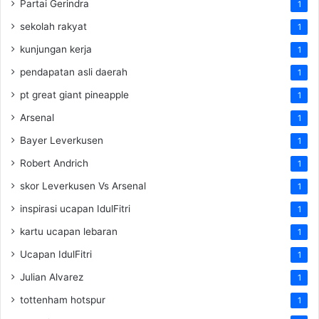
Partai Gerindra
1
sekolah rakyat
1
kunjungan kerja
1
pendapatan asli daerah
1
pt great giant pineapple
1
Arsenal
1
Bayer Leverkusen
1
Robert Andrich
1
skor Leverkusen Vs Arsenal
1
inspirasi ucapan IdulFitri
1
kartu ucapan lebaran
1
Ucapan IdulFitri
1
Julian Alvarez
1
tottenham hotspur
1