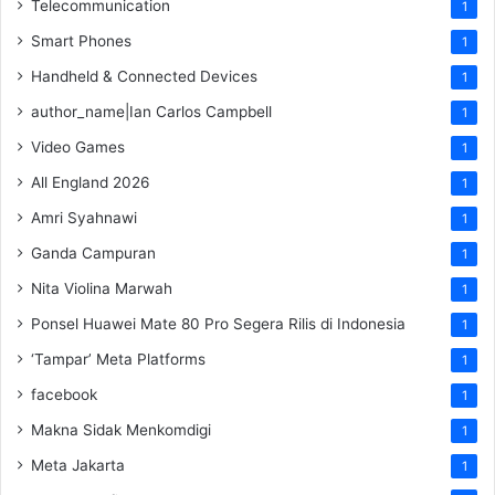
Telecommunication
1
Smart Phones
1
Handheld & Connected Devices
1
author_name|Ian Carlos Campbell
1
Video Games
1
All England 2026
1
Amri Syahnawi
1
Ganda Campuran
1
Nita Violina Marwah
1
Ponsel Huawei Mate 80 Pro Segera Rilis di Indonesia
1
‘Tampar’ Meta Platforms
1
facebook
1
Makna Sidak Menkomdigi
1
Meta Jakarta
1