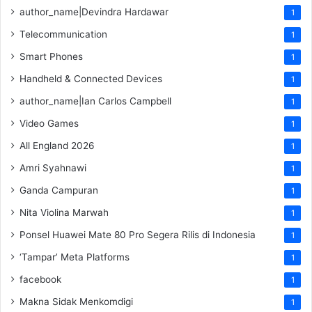
author_name|Devindra Hardawar
1
Telecommunication
1
Smart Phones
1
Handheld & Connected Devices
1
author_name|Ian Carlos Campbell
1
Video Games
1
All England 2026
1
Amri Syahnawi
1
Ganda Campuran
1
Nita Violina Marwah
1
Ponsel Huawei Mate 80 Pro Segera Rilis di Indonesia
1
‘Tampar’ Meta Platforms
1
facebook
1
Makna Sidak Menkomdigi
1