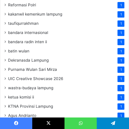
Reformasi Polri
1
kakanwil kemenkum lampung
1
taufiqurrakhman
1
bandara internasional
1
bandara radin inten ii
1
batin wulan
1
Dekranasda Lampung
1
Purnama Wulan Sari Mirza
1
UIC Creative Showcase 2026
1
wastra-budaya lampung
1
ketua komisi ii
1
KTNA Provinsi Lampung
1
Agus Andrianto
1
Baharkam Polri
1
Facebook
X
WhatsApp
Telegram