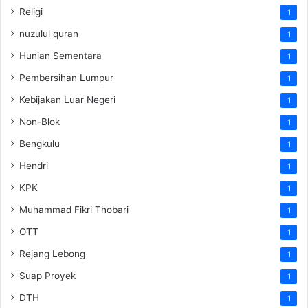
Religi
1
nuzulul quran
1
Hunian Sementara
1
Pembersihan Lumpur
1
Kebijakan Luar Negeri
1
Non-Blok
1
Bengkulu
1
Hendri
1
KPK
1
Muhammad Fikri Thobari
1
OTT
1
Rejang Lebong
1
Suap Proyek
1
DTH
1