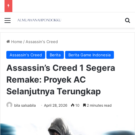
Menu
Se
Home
/
Assassin's Creed
Assassin's Creed
Berita
Berita Game Indonesia
Assassin’s Creed 1 Segera
Remake: Proyek AC
Selanjutnya Terungkap
bila salsabila
April 28, 2026
10
2 minutes read