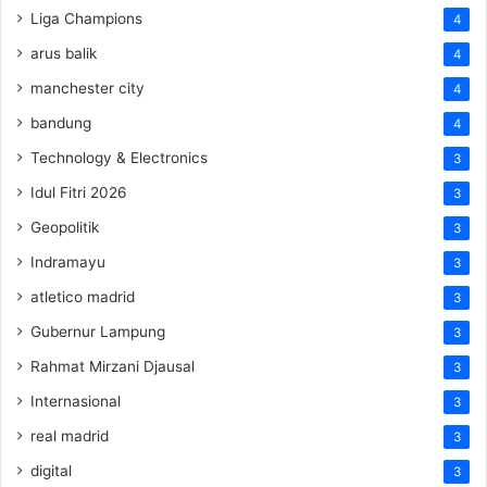
Liga Champions
4
arus balik
4
manchester city
4
bandung
4
Technology & Electronics
3
Idul Fitri 2026
3
Geopolitik
3
Indramayu
3
atletico madrid
3
Gubernur Lampung
3
Rahmat Mirzani Djausal
3
Internasional
3
real madrid
3
digital
3