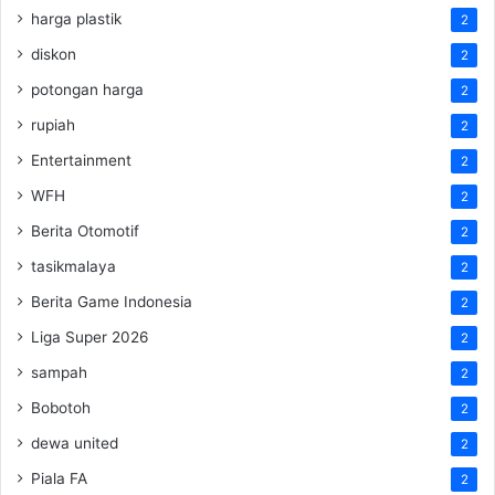
harga plastik
2
diskon
2
potongan harga
2
rupiah
2
Entertainment
2
WFH
2
Berita Otomotif
2
tasikmalaya
2
Berita Game Indonesia
2
Liga Super 2026
2
sampah
2
Bobotoh
2
dewa united
2
Piala FA
2