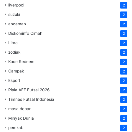
liverpool
2
suzuki
2
ancaman
2
Diskominfo Cimahi
2
Libra
2
zodiak
2
Kode Redeem
2
Campak
2
Esport
2
Piala AFF Futsal 2026
2
Timnas Futsal Indonesia
2
masa depan
2
Minyak Dunia
2
pemkab
2