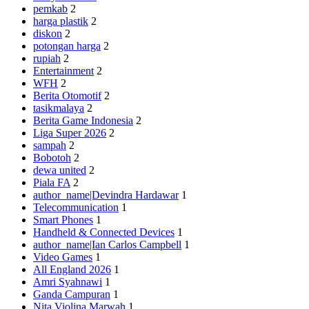
pemkab
2
harga plastik
2
diskon
2
potongan harga
2
rupiah
2
Entertainment
2
WFH
2
Berita Otomotif
2
tasikmalaya
2
Berita Game Indonesia
2
Liga Super 2026
2
sampah
2
Bobotoh
2
dewa united
2
Piala FA
2
author_name|Devindra Hardawar
1
Telecommunication
1
Smart Phones
1
Handheld & Connected Devices
1
author_name|Ian Carlos Campbell
1
Video Games
1
All England 2026
1
Amri Syahnawi
1
Ganda Campuran
1
Nita Violina Marwah
1