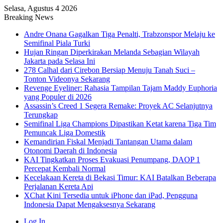
Selasa, Agustus 4 2026
Breaking News
Andre Onana Gagalkan Tiga Penalti, Trabzonspor Melaju ke
Semifinal Piala Turki
Hujan Ringan Diperkirakan Melanda Sebagian Wilayah
Jakarta pada Selasa Ini
278 Calhal dari Cirebon Bersiap Menuju Tanah Suci –
Tonton Videonya Sekarang
Revenge Eyeliner: Rahasia Tampilan Tajam Maddy Euphoria
yang Populer di 2026
Assassin’s Creed 1 Segera Remake: Proyek AC Selanjutnya
Terungkap
Semifinal Liga Champions Dipastikan Ketat karena Tiga Tim
Pemuncak Liga Domestik
Kemandirian Fiskal Menjadi Tantangan Utama dalam
Otonomi Daerah di Indonesia
KAI Tingkatkan Proses Evakuasi Penumpang, DAOP 1
Percepat Kembali Normal
Kecelakaan Kereta di Bekasi Timur: KAI Batalkan Beberapa
Perjalanan Kereta Api
XChat Kini Tersedia untuk iPhone dan iPad, Pengguna
Indonesia Dapat Mengaksesnya Sekarang
Log In