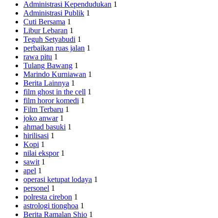
Administrasi Kependudukan
1
Administrasi Publik
1
Cuti Bersama
1
Libur Lebaran
1
Teguh Setyabudi
1
perbaikan ruas jalan
1
rawa pitu
1
Tulang Bawang
1
Marindo Kurniawan
1
Berita Lainnya
1
film ghost in the cell
1
film horor komedi
1
Film Terbaru
1
joko anwar
1
ahmad basuki
1
hirilisasi
1
Kopi
1
nilai ekspor
1
sawit
1
apel
1
operasi ketupat lodaya
1
personel
1
polresta cirebon
1
astrologi tionghoa
1
Berita Ramalan Shio
1