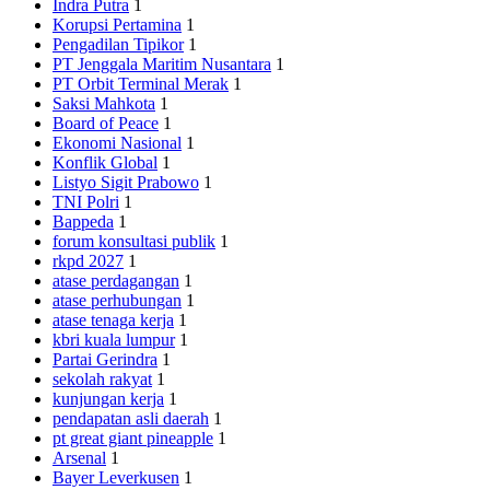
Indra Putra
1
Korupsi Pertamina
1
Pengadilan Tipikor
1
PT Jenggala Maritim Nusantara
1
PT Orbit Terminal Merak
1
Saksi Mahkota
1
Board of Peace
1
Ekonomi Nasional
1
Konflik Global
1
Listyo Sigit Prabowo
1
TNI Polri
1
Bappeda
1
forum konsultasi publik
1
rkpd 2027
1
atase perdagangan
1
atase perhubungan
1
atase tenaga kerja
1
kbri kuala lumpur
1
Partai Gerindra
1
sekolah rakyat
1
kunjungan kerja
1
pendapatan asli daerah
1
pt great giant pineapple
1
Arsenal
1
Bayer Leverkusen
1