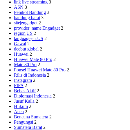
link live streaming
3
ASN
3
Pemkot Bandung
3
bandung barat
3
site|engadget
2
provider_name|Engadget
2
region|US
2
language|en-US
2
Gawai
2
deebut global
2
Huawei
2
Huawei Mate 80 Pro
2
Mate 80 Pro
2
Ponsel Huawei Mate 80 Pro
2
Rilis di Indonesia
2
Instagram
2
FIFA
2
Bebas Aktif
2
Diplomasi Indonesia
2
Jusuf Kalla
2
Hukum
2
Aceh
2
Bencana Sumatera
2
Pengungsi
2
Sumatera Barat
2