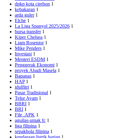
dpkp kota cirebon
1
kebakaran
1
arda guler
1
Elche
1
La Liga Spanyol 2025/2026
1
bursa transfer
1
Kiper Chelsea
1
Liam Rosenior
1
Mike Penders
1
Investasi
1
Menteri ESDM
1
Penggerak Ekonomi
1
proyek Abadi Masela
1
Bapanas
1
HAP
1
idulfitri
1
Pasar Tradisional
1
Telur Ayam
1
BBRI
1
BRI
1
File .APK
1
aguilas-umak fc
1
liga filipina
1
sepakbola filipina
1
kendaraan listrik harian
1