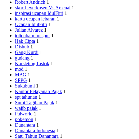
Robert Andrich
1
skor Leverkusen Vs Arsenal
1
inspirasi ucapan IdulFitri
1
kartu ucapan lebaran
1
Ucapan IdulFitri
1
Julian Alvarez
1
tottenham hotspur
1
Hak Cipta
1
Dishub
1
Gang Kurdi
1
gudang
1
Korsleting Listrik
1
mod
1
MBG
1
SPPG
1
Sukabumi
1
Kantor Pelayanan Pajak
1
spt tahunan
1
Surat Tagihan Pajak
1
wajib pajak
1
Palworld
1
pokemon
1
Danantara
1
Danantara Indonesia
1
Satu Tahun Danantara
1