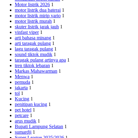
Motor listrik 2026
1
motor listrik dua baterai
1
motor listrik mirip vario
1
motor listrik murah
1
skuter listrik jarak jauh
1
vinfast viper
1
arti bahasa minang
1
arti taragak pulang
1
lagu taragak pulang
1
sound tiktok mudik
1
taragak pulang artinya apa
1
tren tiktok lebaran
1
Markas Mahawarman
1
Menwa
1
pemuda
1
jakarta
1
tol
1
Kucing
1
penitipan kucing
1
pet hotel
1
petcare
1
arus mudik
1
Bupati Lampung Selatan
1
sumardji
1
Super League 2025/2026
1