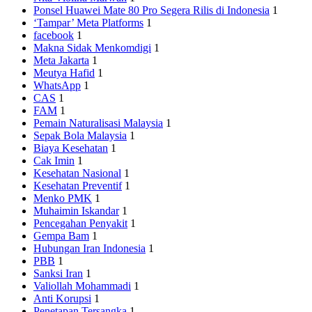
Ponsel Huawei Mate 80 Pro Segera Rilis di Indonesia
1
‘Tampar’ Meta Platforms
1
facebook
1
Makna Sidak Menkomdigi
1
Meta Jakarta
1
Meutya Hafid
1
WhatsApp
1
CAS
1
FAM
1
Pemain Naturalisasi Malaysia
1
Sepak Bola Malaysia
1
Biaya Kesehatan
1
Cak Imin
1
Kesehatan Nasional
1
Kesehatan Preventif
1
Menko PMK
1
Muhaimin Iskandar
1
Pencegahan Penyakit
1
Gempa Bam
1
Hubungan Iran Indonesia
1
PBB
1
Sanksi Iran
1
Valiollah Mohammadi
1
Anti Korupsi
1
Penetapan Tersangka
1