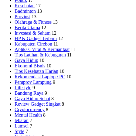
Politik
17
Kesehatan
17
Badminton
13
Provinsi
13
Olahraga & Fitness
13
Berita Utama
12
Investasi & Saham
12
HP & Gadget Terbaru
12
Kabupaten Cirebon
11
Aplikasi Viral & Bermanfaat
11
Tips Latihan & Kebugaran
11
Gaya Hidup
10
Ekonomi Bisnis
10
Tips Kesehatan Harian
10
Rekomendasi Laptop / PC
10
Pemprov Lampung
9
Lifestyle
9
Bandung Raya
9
Gaya Hidup Sehat
8
Review Gadget Singkat
8
Cryptocurrency
8
Mental Health
8
lebaran
7
Lamsel
7
Style
7