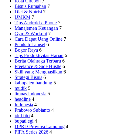
Kota Cirebon
7
Bisnis Rumahan
7
Diet & Nutrisi
7
UMKM
7
Tips Android / iPhone
7
Manajemen Keuangan
7
Gym & Workout
7
Cara Dapat Uang Online
7
Pemkab Lamsel
6
Bogor Raya
6
Tips Produktivitas Harian
6
Berita Olahraga Terbaru
6
Freelance & Side Hustle
6
Skill yang Menghasilkan
6
Strategi Bisnis
6
kabupaten bandung
5
mudik
5
timnas indonesia
5
headline
4
Indonesia
4
Prabowo Subianto
4
idul fitri
4
bupati egi
4
DPRD Provinsi Lampung
4
FIFA Series 2026
4