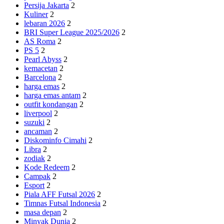
Persija Jakarta
2
Kuliner
2
lebaran 2026
2
BRI Super League 2025/2026
2
AS Roma
2
PS 5
2
Pearl Abyss
2
kemacetan
2
Barcelona
2
harga emas
2
harga emas antam
2
outfit kondangan
2
liverpool
2
suzuki
2
ancaman
2
Diskominfo Cimahi
2
Libra
2
zodiak
2
Kode Redeem
2
Campak
2
Esport
2
Piala AFF Futsal 2026
2
Timnas Futsal Indonesia
2
masa depan
2
Minyak Dunia
2