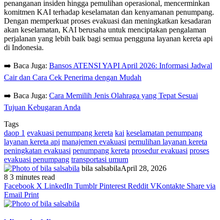
penanganan insiden hingga pemulihan operasional, mencerminkan
komitmen KAI terhadap keselamatan dan kenyamanan penumpang.
Dengan memperkuat proses evakuasi dan meningkatkan kesadaran
akan keselamatan, KAI berusaha untuk menciptakan pengalaman
perjalanan yang lebih baik bagi semua pengguna layanan kereta api
di Indonesia.
➡️ Baca Juga:
Bansos ATENSI YAPI April 2026: Informasi Jadwal
Cair dan Cara Cek Penerima dengan Mudah
➡️ Baca Juga:
Cara Memilih Jenis Olahraga yang Tepat Sesuai
Tujuan Kebugaran Anda
Tags
daop 1
evakuasi penumpang kereta
kai
keselamatan penumpang
layanan kereta api
manajemen evakuasi
pemulihan layanan kereta
peningkatan evakuasi
penumpang kereta
prosedur evakuasi
proses
evakuasi penumpang
transportasi umum
bila salsabila
April 28, 2026
8
3 minutes read
Facebook
X
LinkedIn
Tumblr
Pinterest
Reddit
VKontakte
Share via
Email
Print