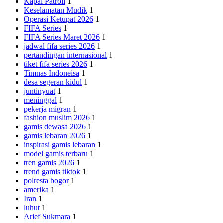
Kapal Patroli
1
Keselamatan Mudik
1
Operasi Ketupat 2026
1
FIFA Series
1
FIFA Series Maret 2026
1
jadwal fifa series 2026
1
pertandingan internasional
1
tiket fifa series 2026
1
Timnas Indoneisa
1
desa segeran kidul
1
juntinyuat
1
meninggal
1
pekerja migran
1
fashion muslim 2026
1
gamis dewasa 2026
1
gamis lebaran 2026
1
inspirasi gamis lebaran
1
model gamis terbaru
1
tren gamis 2026
1
trend gamis tiktok
1
polresta bogor
1
amerika
1
Iran
1
luhut
1
Arief Sukmara
1