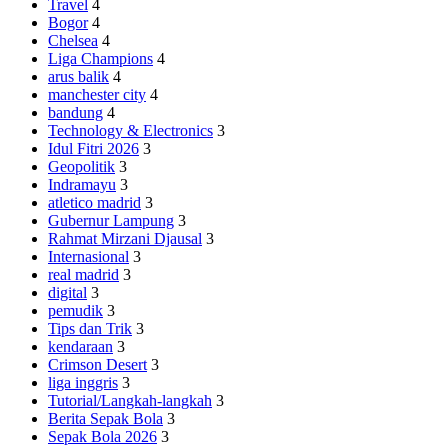
Travel
4
Bogor
4
Chelsea
4
Liga Champions
4
arus balik
4
manchester city
4
bandung
4
Technology & Electronics
3
Idul Fitri 2026
3
Geopolitik
3
Indramayu
3
atletico madrid
3
Gubernur Lampung
3
Rahmat Mirzani Djausal
3
Internasional
3
real madrid
3
digital
3
pemudik
3
Tips dan Trik
3
kendaraan
3
Crimson Desert
3
liga inggris
3
Tutorial/Langkah-langkah
3
Berita Sepak Bola
3
Sepak Bola 2026
3