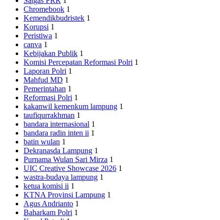
Satgas PRR
1
Chromebook
1
Kemendikbudristek
1
Korupsi
1
Peristiwa
1
canva
1
Kebijakan Publik
1
Komisi Percepatan Reformasi Polri
1
Laporan Polri
1
Mahfud MD
1
Pemerintahan
1
Reformasi Polri
1
kakanwil kemenkum lampung
1
taufiqurrakhman
1
bandara internasional
1
bandara radin inten ii
1
batin wulan
1
Dekranasda Lampung
1
Purnama Wulan Sari Mirza
1
UIC Creative Showcase 2026
1
wastra-budaya lampung
1
ketua komisi ii
1
KTNA Provinsi Lampung
1
Agus Andrianto
1
Baharkam Polri
1