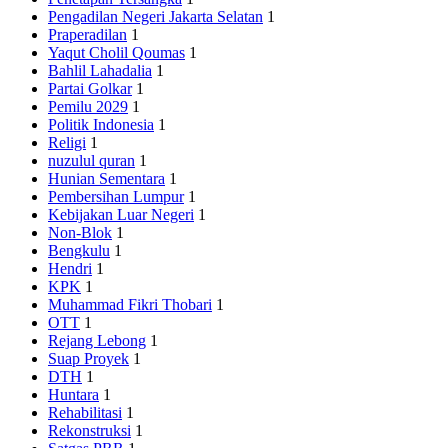
Pengadilan Negeri Jakarta Selatan
1
Praperadilan
1
Yaqut Cholil Qoumas
1
Bahlil Lahadalia
1
Partai Golkar
1
Pemilu 2029
1
Politik Indonesia
1
Religi
1
nuzulul quran
1
Hunian Sementara
1
Pembersihan Lumpur
1
Kebijakan Luar Negeri
1
Non-Blok
1
Bengkulu
1
Hendri
1
KPK
1
Muhammad Fikri Thobari
1
OTT
1
Rejang Lebong
1
Suap Proyek
1
DTH
1
Huntara
1
Rehabilitasi
1
Rekonstruksi
1