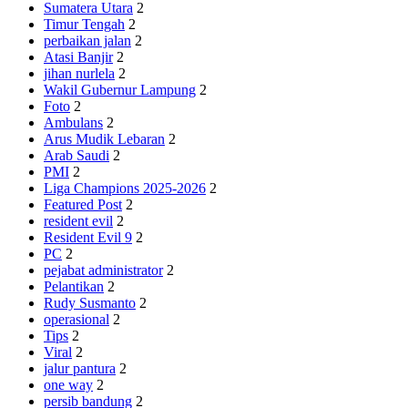
Sumatera Utara
2
Timur Tengah
2
perbaikan jalan
2
Atasi Banjir
2
jihan nurlela
2
Wakil Gubernur Lampung
2
Foto
2
Ambulans
2
Arus Mudik Lebaran
2
Arab Saudi
2
PMI
2
Liga Champions 2025-2026
2
Featured Post
2
resident evil
2
Resident Evil 9
2
PC
2
pejabat administrator
2
Pelantikan
2
Rudy Susmanto
2
operasional
2
Tips
2
Viral
2
jalur pantura
2
one way
2
persib bandung
2