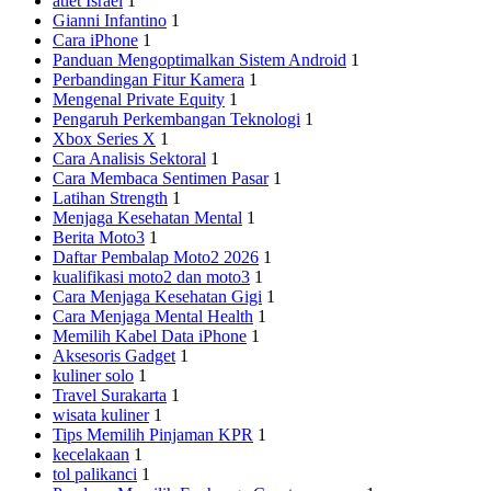
atlet Israel
1
Gianni Infantino
1
Cara iPhone
1
Panduan Mengoptimalkan Sistem Android
1
Perbandingan Fitur Kamera
1
Mengenal Private Equity
1
Pengaruh Perkembangan Teknologi
1
Xbox Series X
1
Cara Analisis Sektoral
1
Cara Membaca Sentimen Pasar
1
Latihan Strength
1
Menjaga Kesehatan Mental
1
Berita Moto3
1
Daftar Pembalap Moto2 2026
1
kualifikasi moto2 dan moto3
1
Cara Menjaga Kesehatan Gigi
1
Cara Menjaga Mental Health
1
Memilih Kabel Data iPhone
1
Aksesoris Gadget
1
kuliner solo
1
Travel Surakarta
1
wisata kuliner
1
Tips Memilih Pinjaman KPR
1
kecelakaan
1
tol palikanci
1