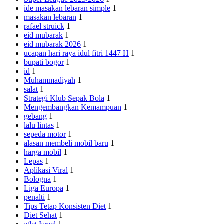
ide masakan lebaran simple
1
masakan lebaran
1
rafael struick
1
eid mubarak
1
eid mubarak 2026
1
ucapan hari raya idul fitri 1447 H
1
bupati bogor
1
id
1
Muhammadiyah
1
salat
1
Strategi Klub Sepak Bola
1
Mengembangkan Kemampuan
1
gebang
1
lalu lintas
1
sepeda motor
1
alasan membeli mobil baru
1
harga mobil
1
Lepas
1
Aplikasi Viral
1
Bologna
1
Liga Europa
1
penalti
1
Tips Tetap Konsisten Diet
1
Diet Sehat
1