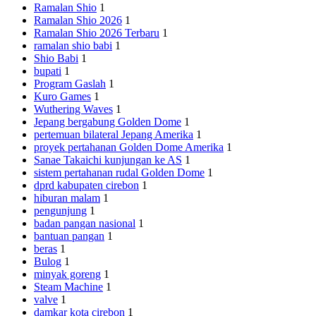
Ramalan Shio
1
Ramalan Shio 2026
1
Ramalan Shio 2026 Terbaru
1
ramalan shio babi
1
Shio Babi
1
bupati
1
Program Gaslah
1
Kuro Games
1
Wuthering Waves
1
Jepang bergabung Golden Dome
1
pertemuan bilateral Jepang Amerika
1
proyek pertahanan Golden Dome Amerika
1
Sanae Takaichi kunjungan ke AS
1
sistem pertahanan rudal Golden Dome
1
dprd kabupaten cirebon
1
hiburan malam
1
pengunjung
1
badan pangan nasional
1
bantuan pangan
1
beras
1
Bulog
1
minyak goreng
1
Steam Machine
1
valve
1
damkar kota cirebon
1