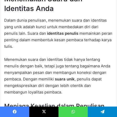
Identitas Anda
Dalam dunia penulisan, menemukan suara dan identitas
yang unik adalah kunci untuk membedakan diri dari
penulis lain. Suara dan
identitas penulis
memainkan peran
penting dalam membentuk kesan pembaca terhadap karya
tulis.
Menemukan suara dan identitas tidak hanya tentang
menulis dengan baik, tetapi juga tentang bagaimana Anda
menyampaikan pesan dan membangun koneksi dengan
pembaca. Dengan memiliki
suara unik
, penulis dapat
mengekspresikan diri dengan lebih otentik dan
membangun loyalitas pembaca.
Menjaga Keaslian dalam Penulisan
Keaslian dalam penulisan adalah tentang menjadi diri
Facebook
X
WhatsApp
Telegram