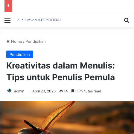
Menu
Se
Home
/
Pendidikan
Pendidikan
Kreativitas dalam Menulis:
Tips untuk Penulis Pemula
admin
April 20, 2025
14
11 minutes read