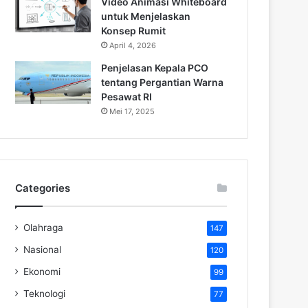
Video Animasi Whiteboard
untuk Menjelaskan
Konsep Rumit
April 4, 2026
Penjelasan Kepala PCO
tentang Pergantian Warna
Pesawat RI
Mei 17, 2025
Categories
Olahraga
147
Nasional
120
Ekonomi
99
Teknologi
77