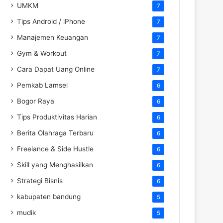
UMKM
7
Tips Android / iPhone
7
Manajemen Keuangan
7
Gym & Workout
7
Cara Dapat Uang Online
7
Pemkab Lamsel
6
Bogor Raya
6
Tips Produktivitas Harian
6
Berita Olahraga Terbaru
6
Freelance & Side Hustle
6
Skill yang Menghasilkan
6
Strategi Bisnis
6
kabupaten bandung
5
mudik
5