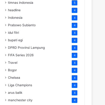
timnas indonesia
5
headline
4
Indonesia
4
Prabowo Subianto
4
idul fitri
4
bupati egi
4
DPRD Provinsi Lampung
4
FIFA Series 2026
4
Travel
4
Bogor
4
Chelsea
4
Liga Champions
4
arus balik
4
manchester city
4