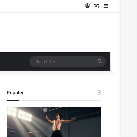
Log In
Random Article
Sidebar
Search
for
Populer