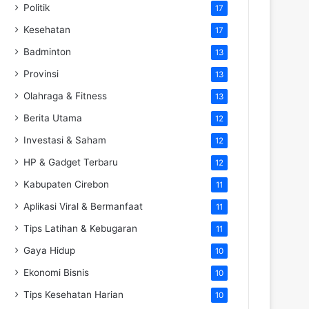
Politik
17
Kesehatan
17
Badminton
13
Provinsi
13
Olahraga & Fitness
13
Berita Utama
12
Investasi & Saham
12
HP & Gadget Terbaru
12
Kabupaten Cirebon
11
Aplikasi Viral & Bermanfaat
11
Tips Latihan & Kebugaran
11
Gaya Hidup
10
Ekonomi Bisnis
10
Tips Kesehatan Harian
10