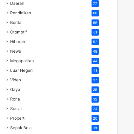
Daerah
77
Pendidikan
68
Berita
66
Otomotif
61
Hiburan
52
News
48
Megapolitan
44
Luar Negeri
41
Video
37
Gaya
35
Rona
32
Sosial
24
Properti
20
Sepak Bola
18