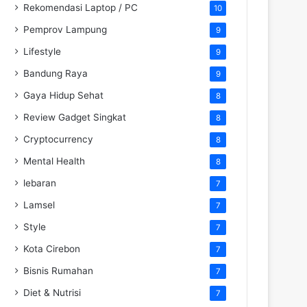
Rekomendasi Laptop / PC
10
Pemprov Lampung
9
Lifestyle
9
Bandung Raya
9
Gaya Hidup Sehat
8
Review Gadget Singkat
8
Cryptocurrency
8
Mental Health
8
lebaran
7
Lamsel
7
Style
7
Kota Cirebon
7
Bisnis Rumahan
7
Diet & Nutrisi
7