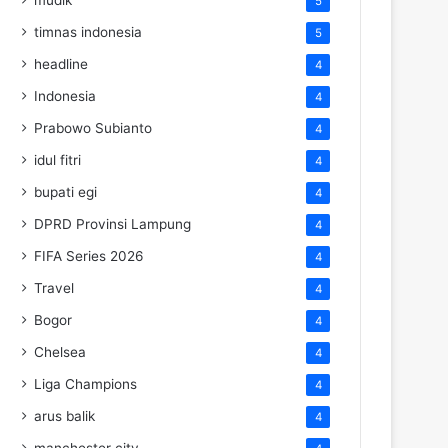
5
timnas indonesia
5
headline
4
Indonesia
4
Prabowo Subianto
4
idul fitri
4
bupati egi
4
DPRD Provinsi Lampung
4
FIFA Series 2026
4
Travel
4
Bogor
4
Chelsea
4
Liga Champions
4
arus balik
4
manchester city