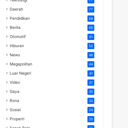
77
Daerah
77
Pendidikan
68
Berita
66
Otomotif
61
Hiburan
52
News
48
Megapolitan
44
Luar Negeri
41
Video
37
Gaya
35
Rona
32
Sosial
24
Properti
20
Sepak Bola