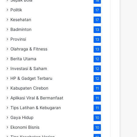
18
Politik
17
Kesehatan
17
Badminton
13
Provinsi
13
Olahraga & Fitness
13
Berita Utama
12
Investasi & Saham
12
HP & Gadget Terbaru
12
Kabupaten Cirebon
11
Aplikasi Viral & Bermanfaat
11
Tips Latihan & Kebugaran
11
Gaya Hidup
10
Ekonomi Bisnis
10
Tips Kesehatan Harian