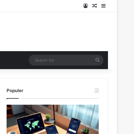
Log In
Random Article
Sidebar
Search
for
Populer