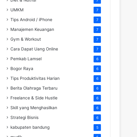
7
UMKM
7
Tips Android / iPhone
7
Manajemen Keuangan
7
Gym & Workout
7
Cara Dapat Uang Online
7
Pemkab Lamsel
6
Bogor Raya
6
Tips Produktivitas Harian
6
Berita Olahraga Terbaru
6
Freelance & Side Hustle
6
Skill yang Menghasilkan
6
Strategi Bisnis
6
kabupaten bandung
5
mudik