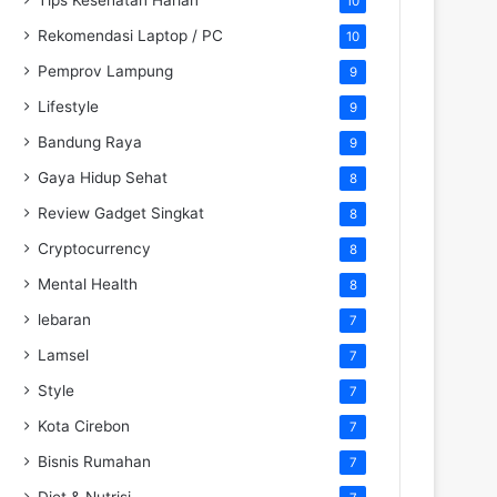
10
Rekomendasi Laptop / PC
10
Pemprov Lampung
9
Lifestyle
9
Bandung Raya
9
Gaya Hidup Sehat
8
Review Gadget Singkat
8
Cryptocurrency
8
Mental Health
8
lebaran
7
Lamsel
7
Style
7
Kota Cirebon
7
Bisnis Rumahan
7
Diet & Nutrisi