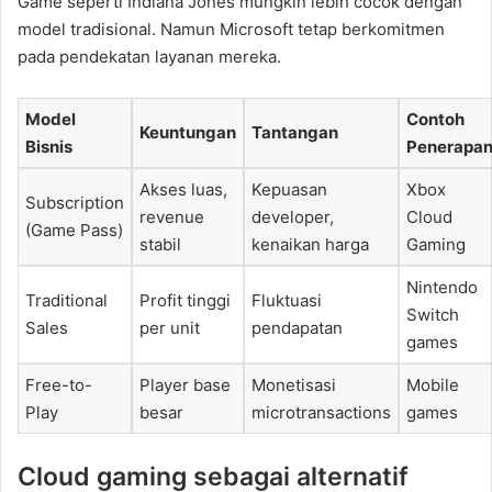
Game seperti Indiana Jones mungkin lebih cocok dengan
model tradisional. Namun Microsoft tetap berkomitmen
pada pendekatan layanan mereka.
Model
Contoh
Keuntungan
Tantangan
Bisnis
Penerapa
Akses luas,
Kepuasan
Xbox
Subscription
revenue
developer,
Cloud
(Game Pass)
stabil
kenaikan harga
Gaming
Nintendo
Traditional
Profit tinggi
Fluktuasi
Switch
Sales
per unit
pendapatan
games
Free-to-
Player base
Monetisasi
Mobile
Play
besar
microtransactions
games
Cloud gaming sebagai alternatif