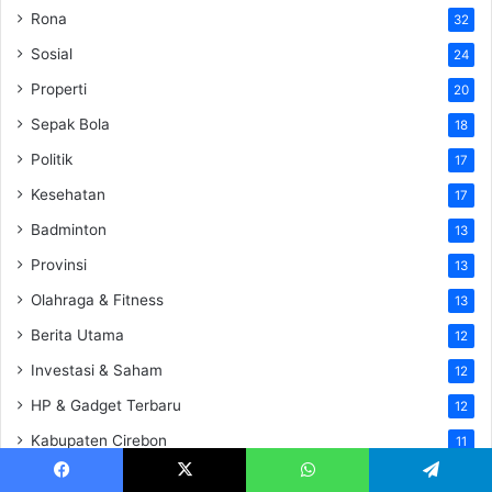
Rona
32
Sosial
24
Properti
20
Sepak Bola
18
Politik
17
Kesehatan
17
Badminton
13
Provinsi
13
Olahraga & Fitness
13
Berita Utama
12
Investasi & Saham
12
HP & Gadget Terbaru
12
Kabupaten Cirebon
11
Aplikasi Viral & Bermanfaat
11
Facebook
X
WhatsApp
Telegram