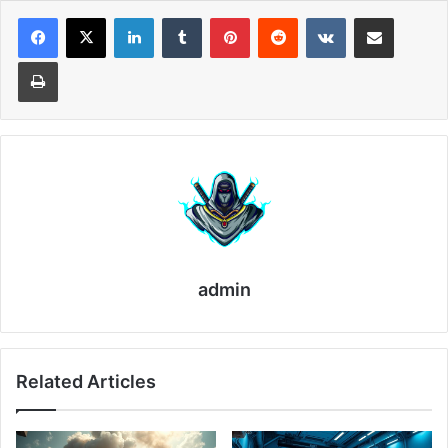
LinkedIn
Tumblr
Pinterest
Reddit
VKontakte
Share via Email
Print
admin
Related Articles