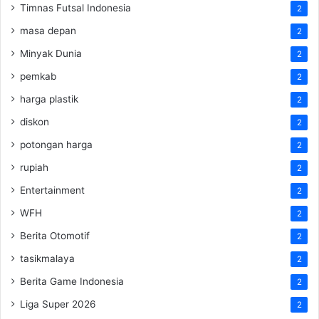
Timnas Futsal Indonesia
2
masa depan
2
Minyak Dunia
2
pemkab
2
harga plastik
2
diskon
2
potongan harga
2
rupiah
2
Entertainment
2
WFH
2
Berita Otomotif
2
tasikmalaya
2
Berita Game Indonesia
2
Liga Super 2026
2