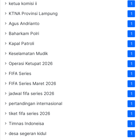
ketua komisi ii
1
KTNA Provinsi Lampung
1
Agus Andrianto
1
Baharkam Polri
1
Kapal Patroli
1
Keselamatan Mudik
1
Operasi Ketupat 2026
1
FIFA Series
1
FIFA Series Maret 2026
1
jadwal fifa series 2026
1
pertandingan internasional
1
tiket fifa series 2026
1
Timnas Indoneisa
1
desa segeran kidul
1