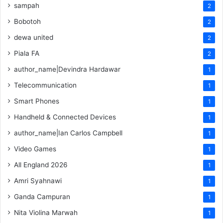
sampah
2
Bobotoh
2
dewa united
2
Piala FA
2
author_name|Devindra Hardawar
1
Telecommunication
1
Smart Phones
1
Handheld & Connected Devices
1
author_name|Ian Carlos Campbell
1
Video Games
1
All England 2026
1
Amri Syahnawi
1
Ganda Campuran
1
Nita Violina Marwah
1