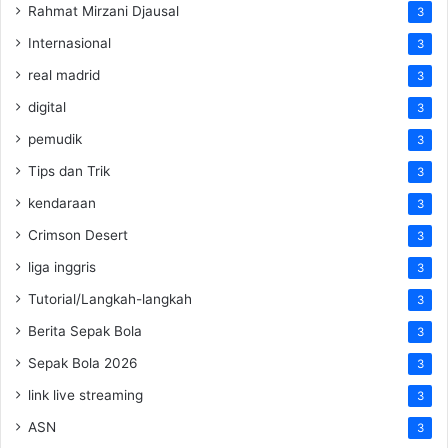
Rahmat Mirzani Djausal
3
Internasional
3
real madrid
3
digital
3
pemudik
3
Tips dan Trik
3
kendaraan
3
Crimson Desert
3
liga inggris
3
Tutorial/Langkah-langkah
3
Berita Sepak Bola
3
Sepak Bola 2026
3
link live streaming
3
ASN
3