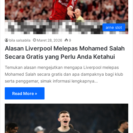
arne slot
bila salsabila
Maret 28, 2026
9
Alasan Liverpool Melepas Mohamed Salah
Secara Gratis yang Perlu Anda Ketahui
Temukan alasan mengejutkan mengapa Liverpool melepas
Mohamed Salah secara gratis dan apa dampaknya bagi klub
serta penggemar, simak informasi lengkapnya…
Read More »