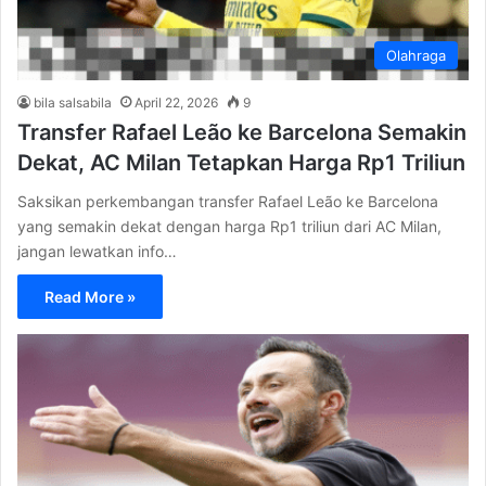
Olahraga
bila salsabila
April 22, 2026
9
Transfer Rafael Leão ke Barcelona Semakin
Dekat, AC Milan Tetapkan Harga Rp1 Triliun
Saksikan perkembangan transfer Rafael Leão ke Barcelona
yang semakin dekat dengan harga Rp1 triliun dari AC Milan,
jangan lewatkan info…
Read More »