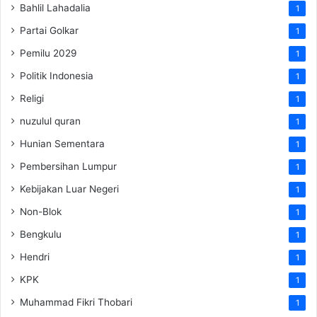
Bahlil Lahadalia
1
Partai Golkar
1
Pemilu 2029
1
Politik Indonesia
1
Religi
1
nuzulul quran
1
Hunian Sementara
1
Pembersihan Lumpur
1
Kebijakan Luar Negeri
1
Non-Blok
1
Bengkulu
1
Hendri
1
KPK
1
Muhammad Fikri Thobari
1