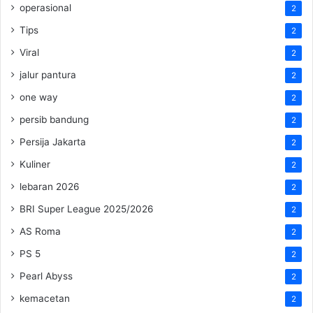
operasional
2
Tips
2
Viral
2
jalur pantura
2
one way
2
persib bandung
2
Persija Jakarta
2
Kuliner
2
lebaran 2026
2
BRI Super League 2025/2026
2
AS Roma
2
PS 5
2
Pearl Abyss
2
kemacetan
2