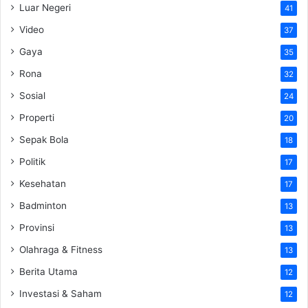
Luar Negeri
41
Video
37
Gaya
35
Rona
32
Sosial
24
Properti
20
Sepak Bola
18
Politik
17
Kesehatan
17
Badminton
13
Provinsi
13
Olahraga & Fitness
13
Berita Utama
12
Investasi & Saham
12