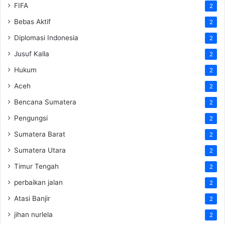
FIFA
2
Bebas Aktif
2
Diplomasi Indonesia
2
Jusuf Kalla
2
Hukum
2
Aceh
2
Bencana Sumatera
2
Pengungsi
2
Sumatera Barat
2
Sumatera Utara
2
Timur Tengah
2
perbaikan jalan
2
Atasi Banjir
2
jihan nurlela
2