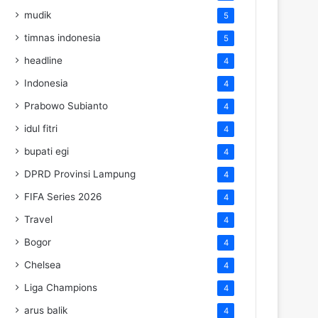
mudik
5
timnas indonesia
5
headline
4
Indonesia
4
Prabowo Subianto
4
idul fitri
4
bupati egi
4
DPRD Provinsi Lampung
4
FIFA Series 2026
4
Travel
4
Bogor
4
Chelsea
4
Liga Champions
4
arus balik
4