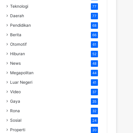
Teknologi
77
Daerah
77
Pendidikan
68
Berita
66
Otomotif
61
Hiburan
52
News
48
Megapolitan
44
Luar Negeri
41
Video
37
Gaya
35
Rona
32
Sosial
24
Properti
20