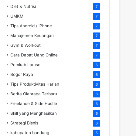
Diet & Nutrisi
7
UMKM
7
Tips Android / iPhone
7
Manajemen Keuangan
7
Gym & Workout
7
Cara Dapat Uang Online
7
Pemkab Lamsel
6
Bogor Raya
6
Tips Produktivitas Harian
6
Berita Olahraga Terbaru
6
Freelance & Side Hustle
6
Skill yang Menghasilkan
6
Strategi Bisnis
6
kabupaten bandung
5