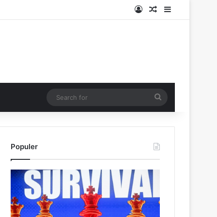
Log In
Random Article
Sidebar
Search
for
Populer