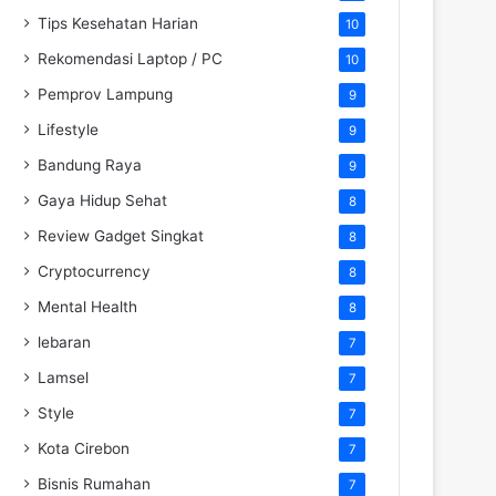
Tips Kesehatan Harian
10
Rekomendasi Laptop / PC
10
Pemprov Lampung
9
Lifestyle
9
Bandung Raya
9
Gaya Hidup Sehat
8
Review Gadget Singkat
8
Cryptocurrency
8
Mental Health
8
lebaran
7
Lamsel
7
Style
7
Kota Cirebon
7
Bisnis Rumahan
7