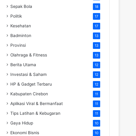
Sepak Bola
18
Politik
17
Kesehatan
17
Badminton
13
Provinsi
13
Olahraga & Fitness
13
Berita Utama
12
Investasi & Saham
12
HP & Gadget Terbaru
12
Kabupaten Cirebon
11
Aplikasi Viral & Bermanfaat
11
Tips Latihan & Kebugaran
11
Gaya Hidup
10
Ekonomi Bisnis
10