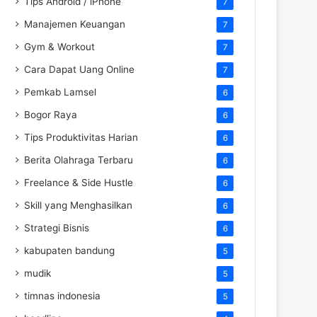
Tips Android / iPhone
7
Manajemen Keuangan
7
Gym & Workout
7
Cara Dapat Uang Online
7
Pemkab Lamsel
6
Bogor Raya
6
Tips Produktivitas Harian
6
Berita Olahraga Terbaru
6
Freelance & Side Hustle
6
Skill yang Menghasilkan
6
Strategi Bisnis
6
kabupaten bandung
5
mudik
5
timnas indonesia
5