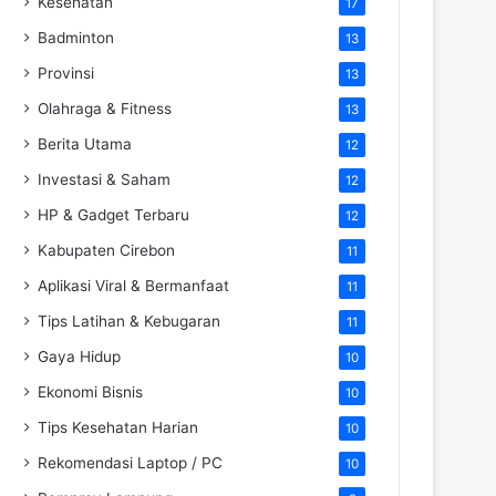
Kesehatan
17
Badminton
13
Provinsi
13
Olahraga & Fitness
13
Berita Utama
12
Investasi & Saham
12
HP & Gadget Terbaru
12
Kabupaten Cirebon
11
Aplikasi Viral & Bermanfaat
11
Tips Latihan & Kebugaran
11
Gaya Hidup
10
Ekonomi Bisnis
10
Tips Kesehatan Harian
10
Rekomendasi Laptop / PC
10