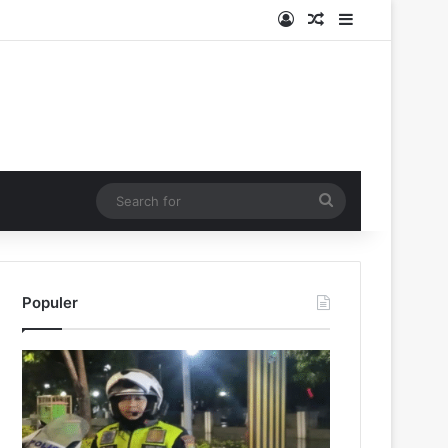
Log In
Random Article
Sidebar
Search
for
Populer