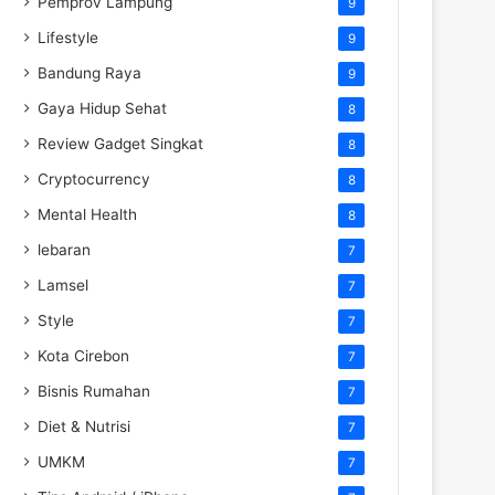
Pemprov Lampung
9
Lifestyle
9
Bandung Raya
9
Gaya Hidup Sehat
8
Review Gadget Singkat
8
Cryptocurrency
8
Mental Health
8
lebaran
7
Lamsel
7
Style
7
Kota Cirebon
7
Bisnis Rumahan
7
Diet & Nutrisi
7
UMKM
7