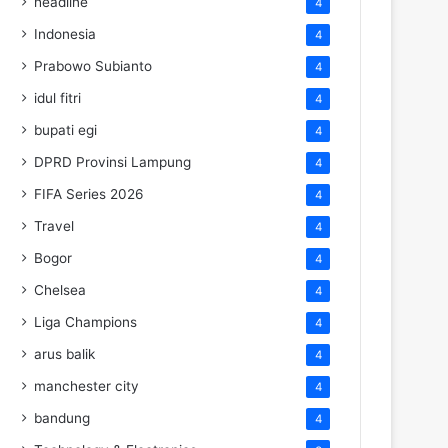
headline
4
Indonesia
4
Prabowo Subianto
4
idul fitri
4
bupati egi
4
DPRD Provinsi Lampung
4
FIFA Series 2026
4
Travel
4
Bogor
4
Chelsea
4
Liga Champions
4
arus balik
4
manchester city
4
bandung
4