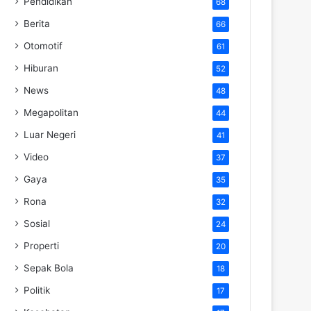
Pendidikan
68
Berita
66
Otomotif
61
Hiburan
52
News
48
Megapolitan
44
Luar Negeri
41
Video
37
Gaya
35
Rona
32
Sosial
24
Properti
20
Sepak Bola
18
Politik
17