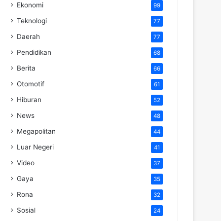
Ekonomi
99
Teknologi
77
Daerah
77
Pendidikan
68
Berita
66
Otomotif
61
Hiburan
52
News
48
Megapolitan
44
Luar Negeri
41
Video
37
Gaya
35
Rona
32
Sosial
24