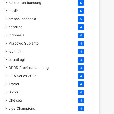
kabupaten bandung
5
mudik
5
timnas indonesia
5
headline
4
Indonesia
4
Prabowo Subianto
4
idul fitri
4
bupati egi
4
DPRD Provinsi Lampung
4
FIFA Series 2026
4
Travel
4
Bogor
4
Chelsea
4
Liga Champions
4