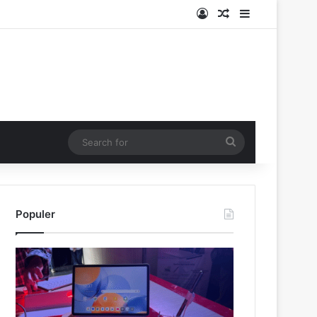
Log In
Random Article
Sidebar
Search
for
Populer