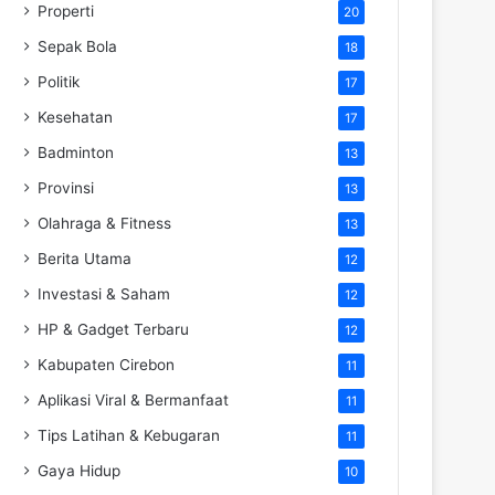
Properti
20
Sepak Bola
18
Politik
17
Kesehatan
17
Badminton
13
Provinsi
13
Olahraga & Fitness
13
Berita Utama
12
Investasi & Saham
12
HP & Gadget Terbaru
12
Kabupaten Cirebon
11
Aplikasi Viral & Bermanfaat
11
Tips Latihan & Kebugaran
11
Gaya Hidup
10