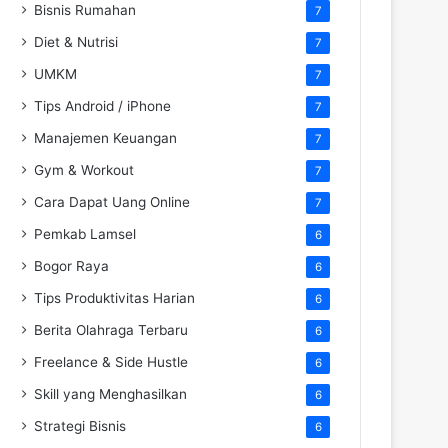
Bisnis Rumahan
7
Diet & Nutrisi
7
UMKM
7
Tips Android / iPhone
7
Manajemen Keuangan
7
Gym & Workout
7
Cara Dapat Uang Online
7
Pemkab Lamsel
6
Bogor Raya
6
Tips Produktivitas Harian
6
Berita Olahraga Terbaru
6
Freelance & Side Hustle
6
Skill yang Menghasilkan
6
Strategi Bisnis
6