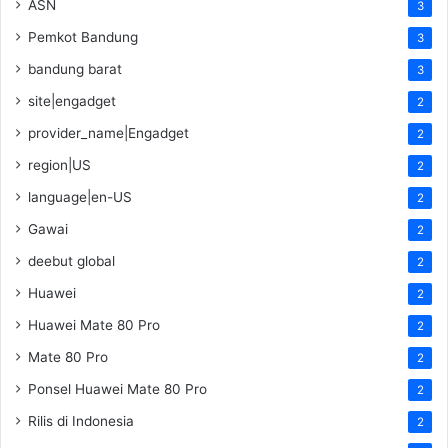
ASN
3
Pemkot Bandung
3
bandung barat
3
site|engadget
2
provider_name|Engadget
2
region|US
2
language|en-US
2
Gawai
2
deebut global
2
Huawei
2
Huawei Mate 80 Pro
2
Mate 80 Pro
2
Ponsel Huawei Mate 80 Pro
2
Rilis di Indonesia
2