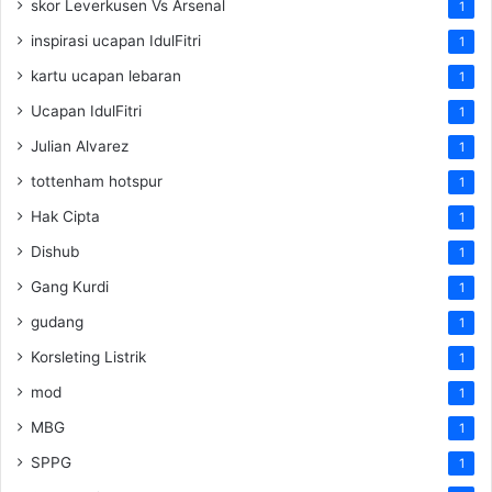
skor Leverkusen Vs Arsenal
1
inspirasi ucapan IdulFitri
1
kartu ucapan lebaran
1
Ucapan IdulFitri
1
Julian Alvarez
1
tottenham hotspur
1
Hak Cipta
1
Dishub
1
Gang Kurdi
1
gudang
1
Korsleting Listrik
1
mod
1
MBG
1
SPPG
1