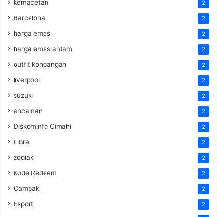
kemacetan
2
Barcelona
2
harga emas
2
harga emas antam
2
outfit kondangan
2
liverpool
2
suzuki
2
ancaman
2
Diskominfo Cimahi
2
Libra
2
zodiak
2
Kode Redeem
2
Campak
2
Esport
2