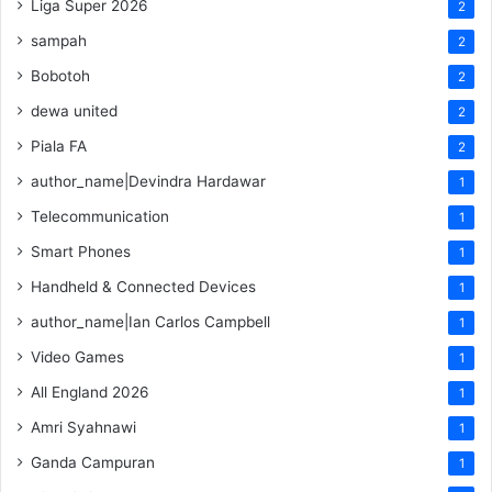
Liga Super 2026
2
sampah
2
Bobotoh
2
dewa united
2
Piala FA
2
author_name|Devindra Hardawar
1
Telecommunication
1
Smart Phones
1
Handheld & Connected Devices
1
author_name|Ian Carlos Campbell
1
Video Games
1
All England 2026
1
Amri Syahnawi
1
Ganda Campuran
1