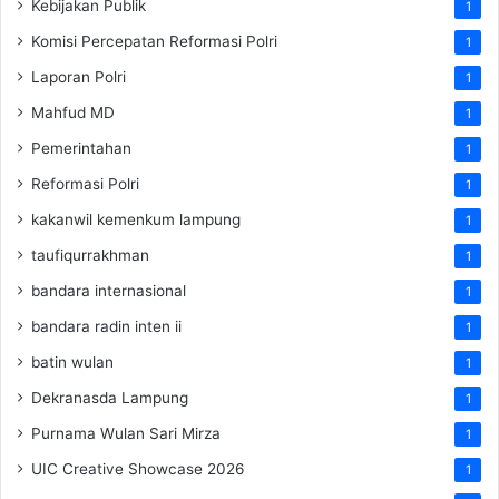
Kebijakan Publik
1
Komisi Percepatan Reformasi Polri
1
Laporan Polri
1
Mahfud MD
1
Pemerintahan
1
Reformasi Polri
1
kakanwil kemenkum lampung
1
taufiqurrakhman
1
bandara internasional
1
bandara radin inten ii
1
batin wulan
1
Dekranasda Lampung
1
Purnama Wulan Sari Mirza
1
UIC Creative Showcase 2026
1