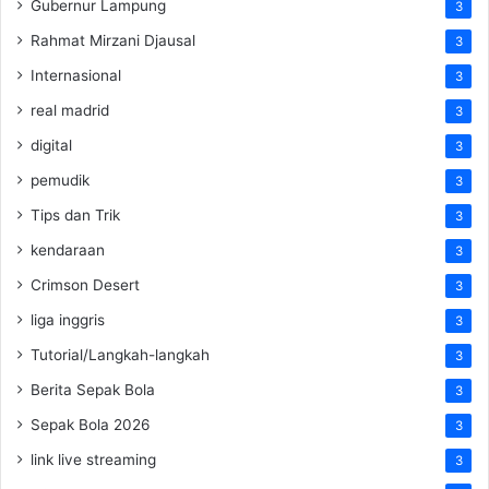
Gubernur Lampung
3
Rahmat Mirzani Djausal
3
Internasional
3
real madrid
3
digital
3
pemudik
3
Tips dan Trik
3
kendaraan
3
Crimson Desert
3
liga inggris
3
Tutorial/Langkah-langkah
3
Berita Sepak Bola
3
Sepak Bola 2026
3
link live streaming
3