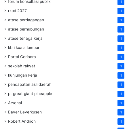
forum konsultasi publik
1
rkpd 2027
1
atase perdagangan
1
atase perhubungan
1
atase tenaga kerja
1
kbri kuala lumpur
1
Partai Gerindra
1
sekolah rakyat
1
kunjungan kerja
1
pendapatan asli daerah
1
pt great giant pineapple
1
Arsenal
1
Bayer Leverkusen
1
Robert Andrich
1