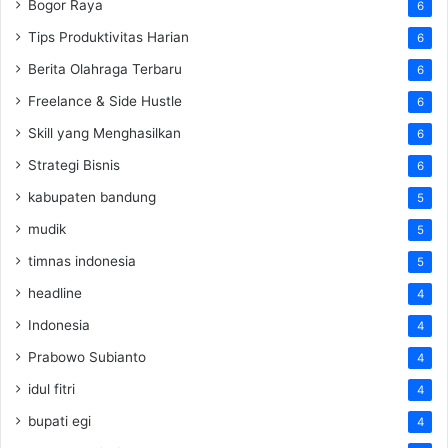
Bogor Raya
6
Tips Produktivitas Harian
6
Berita Olahraga Terbaru
6
Freelance & Side Hustle
6
Skill yang Menghasilkan
6
Strategi Bisnis
6
kabupaten bandung
5
mudik
5
timnas indonesia
5
headline
4
Indonesia
4
Prabowo Subianto
4
idul fitri
4
bupati egi
4