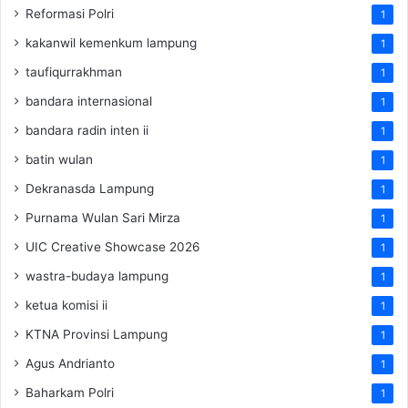
Reformasi Polri
1
kakanwil kemenkum lampung
1
taufiqurrakhman
1
bandara internasional
1
bandara radin inten ii
1
batin wulan
1
Dekranasda Lampung
1
Purnama Wulan Sari Mirza
1
UIC Creative Showcase 2026
1
wastra-budaya lampung
1
ketua komisi ii
1
KTNA Provinsi Lampung
1
Agus Andrianto
1
Baharkam Polri
1