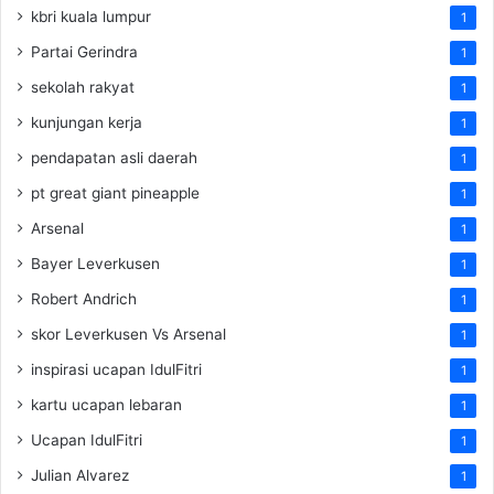
kbri kuala lumpur
1
Partai Gerindra
1
sekolah rakyat
1
kunjungan kerja
1
pendapatan asli daerah
1
pt great giant pineapple
1
Arsenal
1
Bayer Leverkusen
1
Robert Andrich
1
skor Leverkusen Vs Arsenal
1
inspirasi ucapan IdulFitri
1
kartu ucapan lebaran
1
Ucapan IdulFitri
1
Julian Alvarez
1