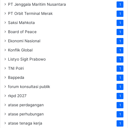
PT Jenggala Maritim Nusantara
1
PT Orbit Terminal Merak
1
Saksi Mahkota
1
Board of Peace
1
Ekonomi Nasional
1
Konflik Global
1
Listyo Sigit Prabowo
1
TNI Polri
1
Bappeda
1
forum konsultasi publik
1
rkpd 2027
1
atase perdagangan
1
atase perhubungan
1
atase tenaga kerja
1