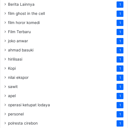
Berita Lainnya
1
film ghost in the cell
1
film horor komedi
1
Film Terbaru
1
joko anwar
1
ahmad basuki
1
hirilisasi
1
Kopi
1
nilai ekspor
1
sawit
1
apel
1
operasi ketupat lodaya
1
personel
1
polresta cirebon
1