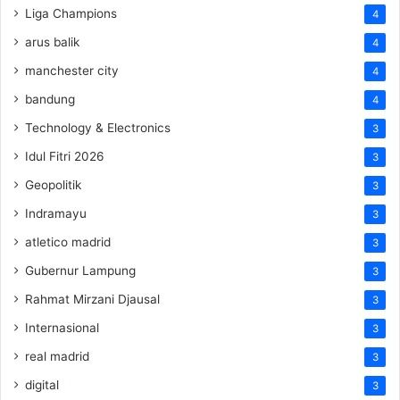
Liga Champions
4
arus balik
4
manchester city
4
bandung
4
Technology & Electronics
3
Idul Fitri 2026
3
Geopolitik
3
Indramayu
3
atletico madrid
3
Gubernur Lampung
3
Rahmat Mirzani Djausal
3
Internasional
3
real madrid
3
digital
3