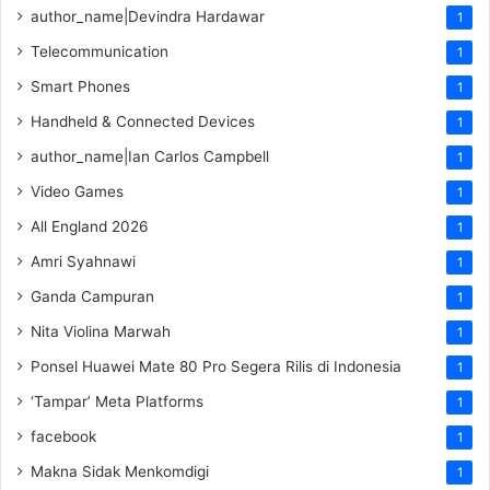
author_name|Devindra Hardawar
1
Telecommunication
1
Smart Phones
1
Handheld & Connected Devices
1
author_name|Ian Carlos Campbell
1
Video Games
1
All England 2026
1
Amri Syahnawi
1
Ganda Campuran
1
Nita Violina Marwah
1
Ponsel Huawei Mate 80 Pro Segera Rilis di Indonesia
1
‘Tampar’ Meta Platforms
1
facebook
1
Makna Sidak Menkomdigi
1