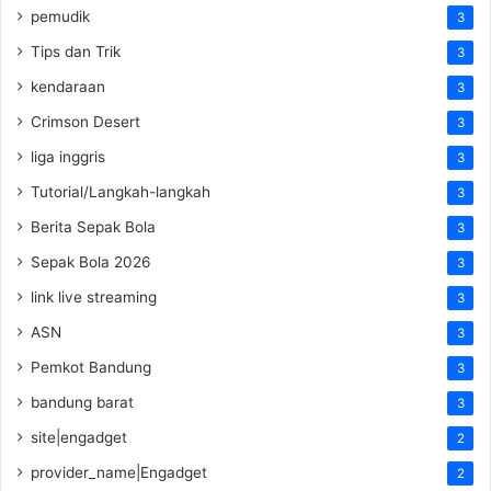
pemudik
3
Tips dan Trik
3
kendaraan
3
Crimson Desert
3
liga inggris
3
Tutorial/Langkah-langkah
3
Berita Sepak Bola
3
Sepak Bola 2026
3
link live streaming
3
ASN
3
Pemkot Bandung
3
bandung barat
3
site|engadget
2
provider_name|Engadget
2