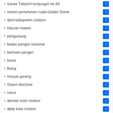
Sanae Takaichi kunjungan ke AS
1
sistem pertahanan rudal Golden Dome
1
dprd kabupaten cirebon
1
hiburan malam
1
pengunjung
1
badan pangan nasional
1
bantuan pangan
1
beras
1
Bulog
1
minyak goreng
1
Steam Machine
1
valve
1
damkar kota cirebon
1
dpkp kota cirebon
1