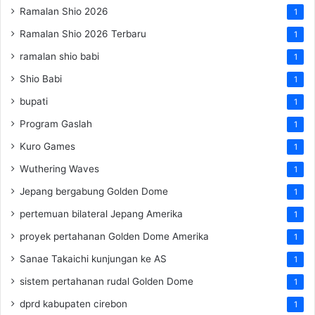
Ramalan Shio 2026
1
Ramalan Shio 2026 Terbaru
1
ramalan shio babi
1
Shio Babi
1
bupati
1
Program Gaslah
1
Kuro Games
1
Wuthering Waves
1
Jepang bergabung Golden Dome
1
pertemuan bilateral Jepang Amerika
1
proyek pertahanan Golden Dome Amerika
1
Sanae Takaichi kunjungan ke AS
1
sistem pertahanan rudal Golden Dome
1
dprd kabupaten cirebon
1