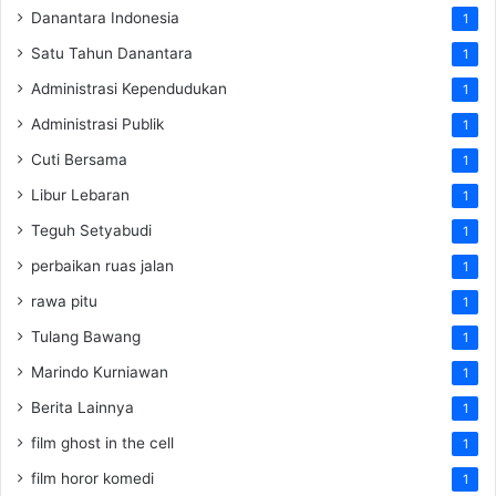
Danantara Indonesia
1
Satu Tahun Danantara
1
Administrasi Kependudukan
1
Administrasi Publik
1
Cuti Bersama
1
Libur Lebaran
1
Teguh Setyabudi
1
perbaikan ruas jalan
1
rawa pitu
1
Tulang Bawang
1
Marindo Kurniawan
1
Berita Lainnya
1
film ghost in the cell
1
film horor komedi
1