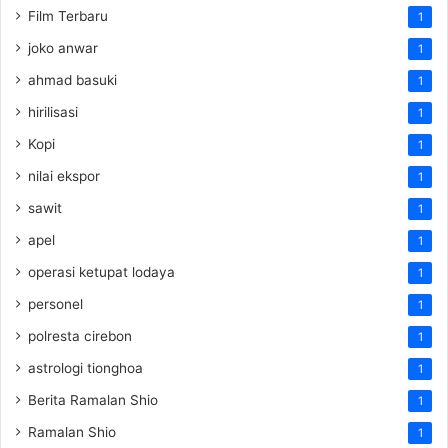
Film Terbaru
1
joko anwar
1
ahmad basuki
1
hirilisasi
1
Kopi
1
nilai ekspor
1
sawit
1
apel
1
operasi ketupat lodaya
1
personel
1
polresta cirebon
1
astrologi tionghoa
1
Berita Ramalan Shio
1
Ramalan Shio
1