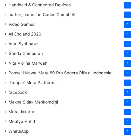
Handheld & Connected Devices
1
author_name|Ian Carlos Campbell
1
Video Games
1
All England 2026
1
Amri Syahnawi
1
Ganda Campuran
1
Nita Violina Marwah
1
Ponsel Huawei Mate 80 Pro Segera Rilis di Indonesia
1
‘Tampar’ Meta Platforms
1
facebook
1
Makna Sidak Menkomdigi
1
Meta Jakarta
1
Meutya Hafid
1
WhatsApp
1