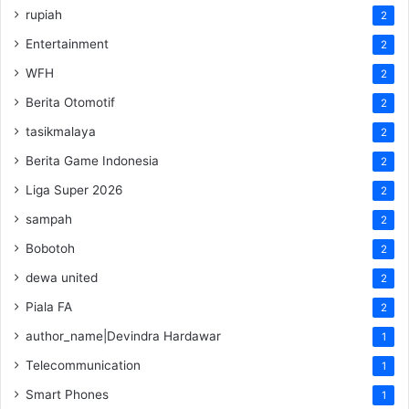
rupiah
2
Entertainment
2
WFH
2
Berita Otomotif
2
tasikmalaya
2
Berita Game Indonesia
2
Liga Super 2026
2
sampah
2
Bobotoh
2
dewa united
2
Piala FA
2
author_name|Devindra Hardawar
1
Telecommunication
1
Smart Phones
1