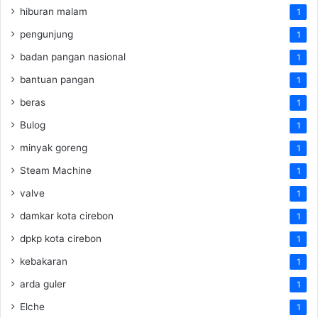
hiburan malam
1
pengunjung
1
badan pangan nasional
1
bantuan pangan
1
beras
1
Bulog
1
minyak goreng
1
Steam Machine
1
valve
1
damkar kota cirebon
1
dpkp kota cirebon
1
kebakaran
1
arda guler
1
Elche
1