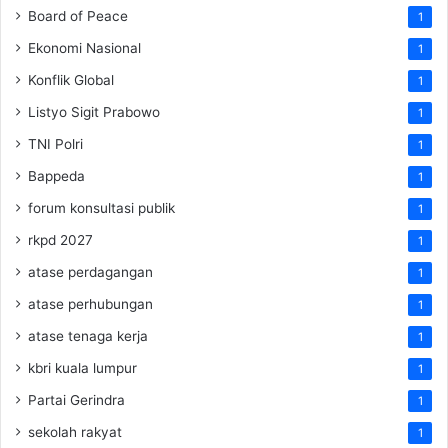
Board of Peace
1
Ekonomi Nasional
1
Konflik Global
1
Listyo Sigit Prabowo
1
TNI Polri
1
Bappeda
1
forum konsultasi publik
1
rkpd 2027
1
atase perdagangan
1
atase perhubungan
1
atase tenaga kerja
1
kbri kuala lumpur
1
Partai Gerindra
1
sekolah rakyat
1