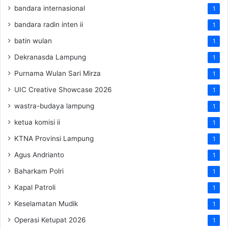
bandara internasional
1
bandara radin inten ii
1
batin wulan
1
Dekranasda Lampung
1
Purnama Wulan Sari Mirza
1
UIC Creative Showcase 2026
1
wastra-budaya lampung
1
ketua komisi ii
1
KTNA Provinsi Lampung
1
Agus Andrianto
1
Baharkam Polri
1
Kapal Patroli
1
Keselamatan Mudik
1
Operasi Ketupat 2026
1