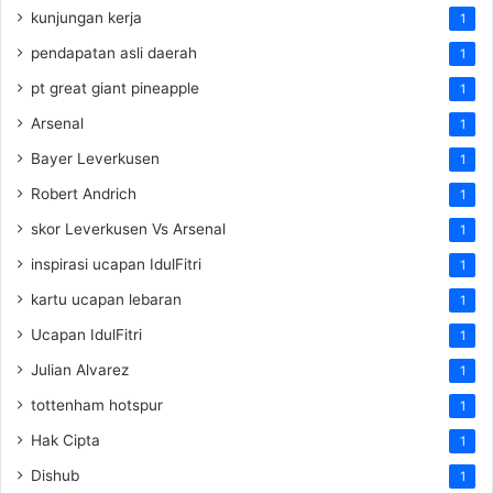
kunjungan kerja
1
pendapatan asli daerah
1
pt great giant pineapple
1
Arsenal
1
Bayer Leverkusen
1
Robert Andrich
1
skor Leverkusen Vs Arsenal
1
inspirasi ucapan IdulFitri
1
kartu ucapan lebaran
1
Ucapan IdulFitri
1
Julian Alvarez
1
tottenham hotspur
1
Hak Cipta
1
Dishub
1