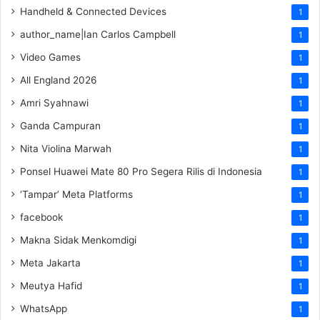
Handheld & Connected Devices
1
author_name|Ian Carlos Campbell
1
Video Games
1
All England 2026
1
Amri Syahnawi
1
Ganda Campuran
1
Nita Violina Marwah
1
Ponsel Huawei Mate 80 Pro Segera Rilis di Indonesia
1
‘Tampar’ Meta Platforms
1
facebook
1
Makna Sidak Menkomdigi
1
Meta Jakarta
1
Meutya Hafid
1
WhatsApp
1