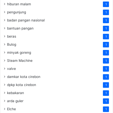
hiburan malam
1
pengunjung
1
badan pangan nasional
1
bantuan pangan
1
beras
1
Bulog
1
minyak goreng
1
Steam Machine
1
valve
1
damkar kota cirebon
1
dpkp kota cirebon
1
kebakaran
1
arda guler
1
Elche
1