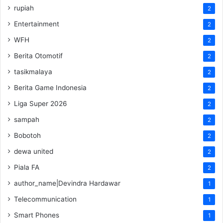
rupiah
2
Entertainment
2
WFH
2
Berita Otomotif
2
tasikmalaya
2
Berita Game Indonesia
2
Liga Super 2026
2
sampah
2
Bobotoh
2
dewa united
2
Piala FA
2
author_name|Devindra Hardawar
1
Telecommunication
1
Smart Phones
1