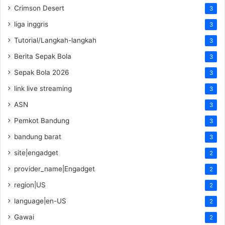
Crimson Desert
3
liga inggris
3
Tutorial/Langkah-langkah
3
Berita Sepak Bola
3
Sepak Bola 2026
3
link live streaming
3
ASN
3
Pemkot Bandung
3
bandung barat
3
site|engadget
2
provider_name|Engadget
2
region|US
2
language|en-US
2
Gawai
2