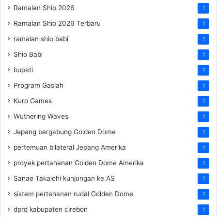
Ramalan Shio 2026
1
Ramalan Shio 2026 Terbaru
1
ramalan shio babi
1
Shio Babi
1
bupati
1
Program Gaslah
1
Kuro Games
1
Wuthering Waves
1
Jepang bergabung Golden Dome
1
pertemuan bilateral Jepang Amerika
1
proyek pertahanan Golden Dome Amerika
1
Sanae Takaichi kunjungan ke AS
1
sistem pertahanan rudal Golden Dome
1
dprd kabupaten cirebon
1