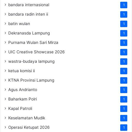
bandara internasional
1
bandara radin inten ii
1
batin wulan
1
Dekranasda Lampung
1
Purnama Wulan Sari Mirza
1
UIC Creative Showcase 2026
1
wastra-budaya lampung
1
ketua komisi ii
1
KTNA Provinsi Lampung
1
Agus Andrianto
1
Baharkam Polri
1
Kapal Patroli
1
Keselamatan Mudik
1
Operasi Ketupat 2026
1