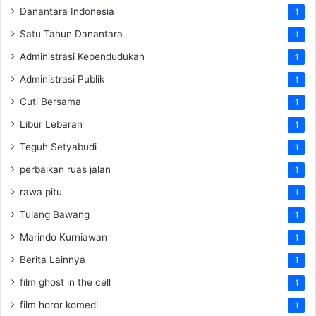
Danantara Indonesia
1
Satu Tahun Danantara
1
Administrasi Kependudukan
1
Administrasi Publik
1
Cuti Bersama
1
Libur Lebaran
1
Teguh Setyabudi
1
perbaikan ruas jalan
1
rawa pitu
1
Tulang Bawang
1
Marindo Kurniawan
1
Berita Lainnya
1
film ghost in the cell
1
film horor komedi
1