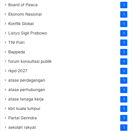
Board of Peace
1
Ekonomi Nasional
1
Konflik Global
1
Listyo Sigit Prabowo
1
TNI Polri
1
Bappeda
1
forum konsultasi publik
1
rkpd 2027
1
atase perdagangan
1
atase perhubungan
1
atase tenaga kerja
1
kbri kuala lumpur
1
Partai Gerindra
1
sekolah rakyat
1