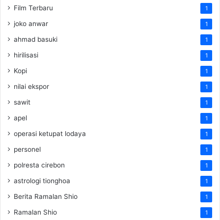
Film Terbaru
1
joko anwar
1
ahmad basuki
1
hirilisasi
1
Kopi
1
nilai ekspor
1
sawit
1
apel
1
operasi ketupat lodaya
1
personel
1
polresta cirebon
1
astrologi tionghoa
1
Berita Ramalan Shio
1
Ramalan Shio
1