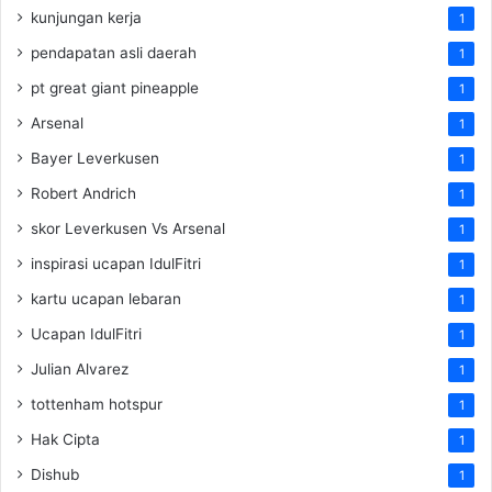
kunjungan kerja
1
pendapatan asli daerah
1
pt great giant pineapple
1
Arsenal
1
Bayer Leverkusen
1
Robert Andrich
1
skor Leverkusen Vs Arsenal
1
inspirasi ucapan IdulFitri
1
kartu ucapan lebaran
1
Ucapan IdulFitri
1
Julian Alvarez
1
tottenham hotspur
1
Hak Cipta
1
Dishub
1