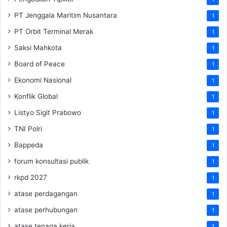
PT Jenggala Maritim Nusantara
1
PT Orbit Terminal Merak
1
Saksi Mahkota
1
Board of Peace
1
Ekonomi Nasional
1
Konflik Global
1
Listyo Sigit Prabowo
1
TNI Polri
1
Bappeda
1
forum konsultasi publik
1
rkpd 2027
1
atase perdagangan
1
atase perhubungan
1
atase tenaga kerja
1