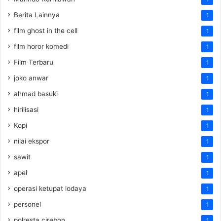
Berita Lainnya
1
film ghost in the cell
1
film horor komedi
1
Film Terbaru
1
joko anwar
1
ahmad basuki
1
hirilisasi
1
Kopi
1
nilai ekspor
1
sawit
1
apel
1
operasi ketupat lodaya
1
personel
1
polresta cirebon
1