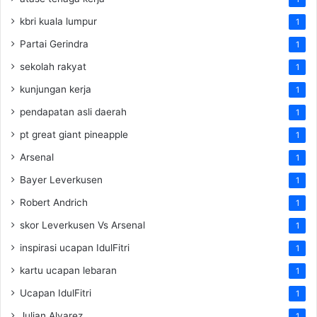
kbri kuala lumpur
1
Partai Gerindra
1
sekolah rakyat
1
kunjungan kerja
1
pendapatan asli daerah
1
pt great giant pineapple
1
Arsenal
1
Bayer Leverkusen
1
Robert Andrich
1
skor Leverkusen Vs Arsenal
1
inspirasi ucapan IdulFitri
1
kartu ucapan lebaran
1
Ucapan IdulFitri
1
Julian Alvarez
1