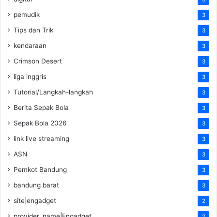
pemudik
3
Tips dan Trik
3
kendaraan
3
Crimson Desert
3
liga inggris
3
Tutorial/Langkah-langkah
3
Berita Sepak Bola
3
Sepak Bola 2026
3
link live streaming
3
ASN
3
Pemkot Bandung
3
bandung barat
3
site|engadget
2
provider_name|Engadget
2