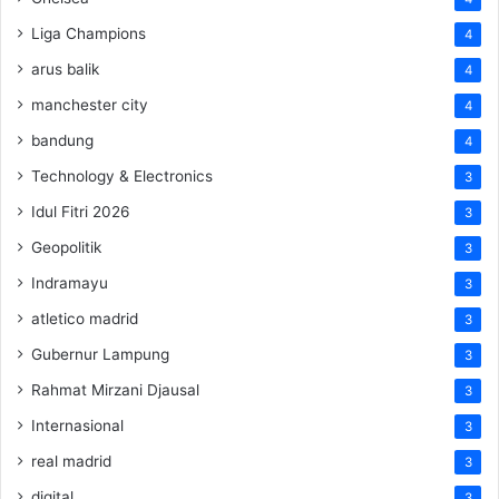
Liga Champions
4
arus balik
4
manchester city
4
bandung
4
Technology & Electronics
3
Idul Fitri 2026
3
Geopolitik
3
Indramayu
3
atletico madrid
3
Gubernur Lampung
3
Rahmat Mirzani Djausal
3
Internasional
3
real madrid
3
digital
3