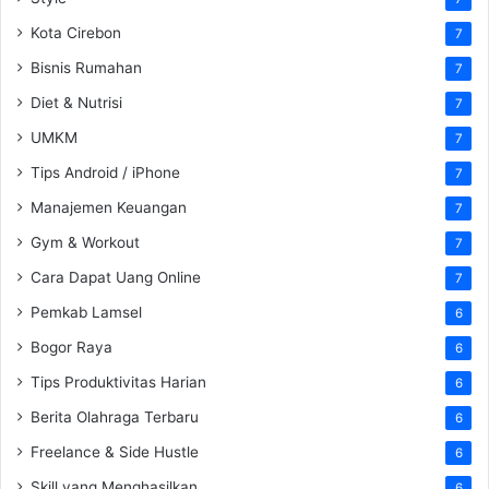
Kota Cirebon
7
Bisnis Rumahan
7
Diet & Nutrisi
7
UMKM
7
Tips Android / iPhone
7
Manajemen Keuangan
7
Gym & Workout
7
Cara Dapat Uang Online
7
Pemkab Lamsel
6
Bogor Raya
6
Tips Produktivitas Harian
6
Berita Olahraga Terbaru
6
Freelance & Side Hustle
6
Skill yang Menghasilkan
6