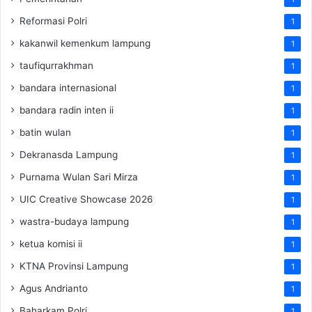
Reformasi Polri
1
kakanwil kemenkum lampung
1
taufiqurrakhman
1
bandara internasional
1
bandara radin inten ii
1
batin wulan
1
Dekranasda Lampung
1
Purnama Wulan Sari Mirza
1
UIC Creative Showcase 2026
1
wastra-budaya lampung
1
ketua komisi ii
1
KTNA Provinsi Lampung
1
Agus Andrianto
1
Baharkam Polri
1