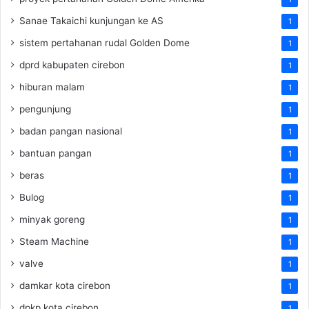
Sanae Takaichi kunjungan ke AS
1
sistem pertahanan rudal Golden Dome
1
dprd kabupaten cirebon
1
hiburan malam
1
pengunjung
1
badan pangan nasional
1
bantuan pangan
1
beras
1
Bulog
1
minyak goreng
1
Steam Machine
1
valve
1
damkar kota cirebon
1
dpkp kota cirebon
1