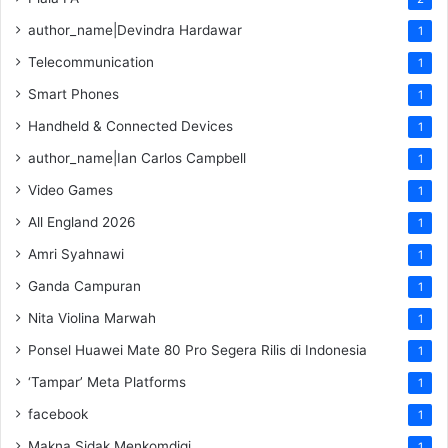
author_name|Devindra Hardawar
1
Telecommunication
1
Smart Phones
1
Handheld & Connected Devices
1
author_name|Ian Carlos Campbell
1
Video Games
1
All England 2026
1
Amri Syahnawi
1
Ganda Campuran
1
Nita Violina Marwah
1
Ponsel Huawei Mate 80 Pro Segera Rilis di Indonesia
1
‘Tampar’ Meta Platforms
1
facebook
1
Makna Sidak Menkomdigi
1