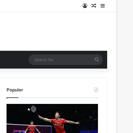
Log In
Random Article
Sidebar
Search
for
Populer