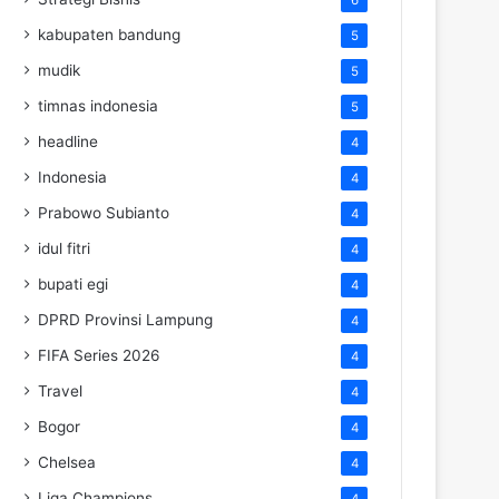
kabupaten bandung
5
mudik
5
timnas indonesia
5
headline
4
Indonesia
4
Prabowo Subianto
4
idul fitri
4
bupati egi
4
DPRD Provinsi Lampung
4
FIFA Series 2026
4
Travel
4
Bogor
4
Chelsea
4
Liga Champions
4