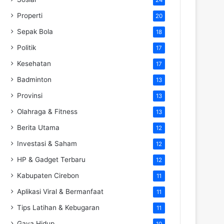
Properti
20
Sepak Bola
18
Politik
17
Kesehatan
17
Badminton
13
Provinsi
13
Olahraga & Fitness
13
Berita Utama
12
Investasi & Saham
12
HP & Gadget Terbaru
12
Kabupaten Cirebon
11
Aplikasi Viral & Bermanfaat
11
Tips Latihan & Kebugaran
11
Gaya Hidup
10