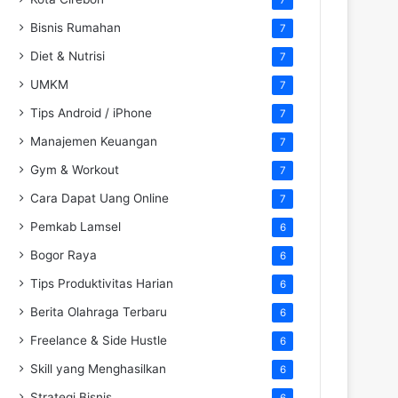
Bisnis Rumahan
7
Diet & Nutrisi
7
UMKM
7
Tips Android / iPhone
7
Manajemen Keuangan
7
Gym & Workout
7
Cara Dapat Uang Online
7
Pemkab Lamsel
6
Bogor Raya
6
Tips Produktivitas Harian
6
Berita Olahraga Terbaru
6
Freelance & Side Hustle
6
Skill yang Menghasilkan
6
Strategi Bisnis
6