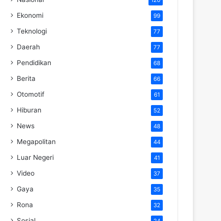
Ekonomi
99
Teknologi
77
Daerah
77
Pendidikan
68
Berita
66
Otomotif
61
Hiburan
52
News
48
Megapolitan
44
Luar Negeri
41
Video
37
Gaya
35
Rona
32
Sosial
24