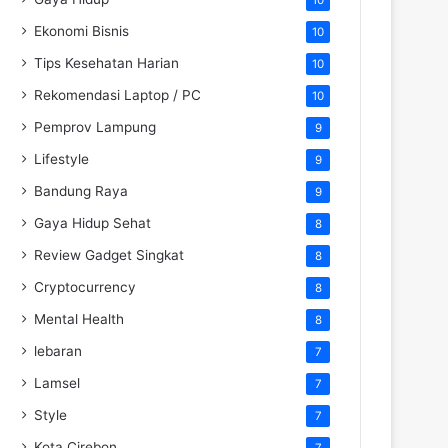
Ekonomi Bisnis
10
Tips Kesehatan Harian
10
Rekomendasi Laptop / PC
10
Pemprov Lampung
9
Lifestyle
9
Bandung Raya
9
Gaya Hidup Sehat
8
Review Gadget Singkat
8
Cryptocurrency
8
Mental Health
8
lebaran
7
Lamsel
7
Style
7
Kota Cirebon
7