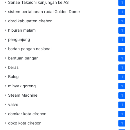
Sanae Takaichi kunjungan ke AS
1
sistem pertahanan rudal Golden Dome
1
dprd kabupaten cirebon
1
hiburan malam
1
pengunjung
1
badan pangan nasional
1
bantuan pangan
1
beras
1
Bulog
1
minyak goreng
1
Steam Machine
1
valve
1
damkar kota cirebon
1
dpkp kota cirebon
1