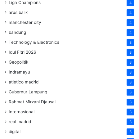
Liga Champions
4
arus balik
4
manchester city
4
bandung
4
Technology & Electronics
3
Idul Fitri 2026
3
Geopolitik
3
Indramayu
3
atletico madrid
3
Gubernur Lampung
3
Rahmat Mirzani Djausal
3
Internasional
3
real madrid
3
digital
3