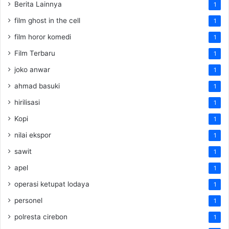
Berita Lainnya
1
film ghost in the cell
1
film horor komedi
1
Film Terbaru
1
joko anwar
1
ahmad basuki
1
hirilisasi
1
Kopi
1
nilai ekspor
1
sawit
1
apel
1
operasi ketupat lodaya
1
personel
1
polresta cirebon
1