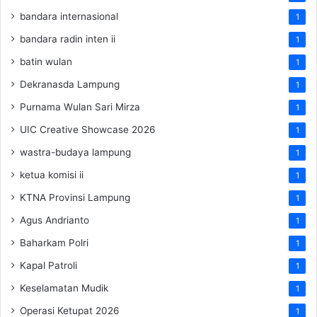
bandara internasional
1
bandara radin inten ii
1
batin wulan
1
Dekranasda Lampung
1
Purnama Wulan Sari Mirza
1
UIC Creative Showcase 2026
1
wastra-budaya lampung
1
ketua komisi ii
1
KTNA Provinsi Lampung
1
Agus Andrianto
1
Baharkam Polri
1
Kapal Patroli
1
Keselamatan Mudik
1
Operasi Ketupat 2026
1