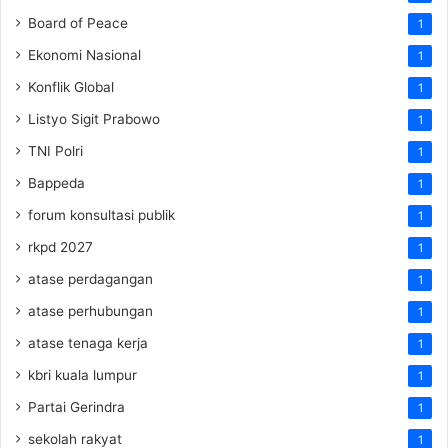
Board of Peace
1
Ekonomi Nasional
1
Konflik Global
1
Listyo Sigit Prabowo
1
TNI Polri
1
Bappeda
1
forum konsultasi publik
1
rkpd 2027
1
atase perdagangan
1
atase perhubungan
1
atase tenaga kerja
1
kbri kuala lumpur
1
Partai Gerindra
1
sekolah rakyat
1