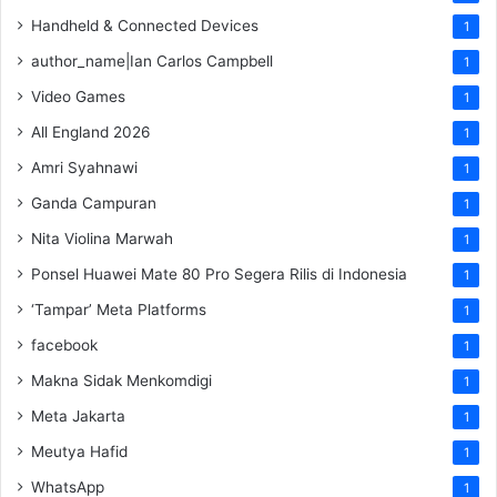
Handheld & Connected Devices
1
author_name|Ian Carlos Campbell
1
Video Games
1
All England 2026
1
Amri Syahnawi
1
Ganda Campuran
1
Nita Violina Marwah
1
Ponsel Huawei Mate 80 Pro Segera Rilis di Indonesia
1
‘Tampar’ Meta Platforms
1
facebook
1
Makna Sidak Menkomdigi
1
Meta Jakarta
1
Meutya Hafid
1
WhatsApp
1