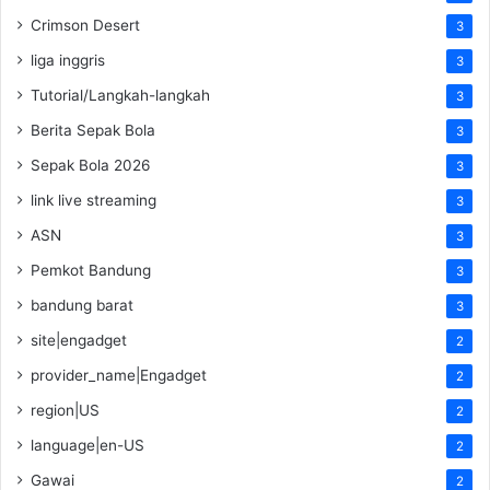
Crimson Desert
3
liga inggris
3
Tutorial/Langkah-langkah
3
Berita Sepak Bola
3
Sepak Bola 2026
3
link live streaming
3
ASN
3
Pemkot Bandung
3
bandung barat
3
site|engadget
2
provider_name|Engadget
2
region|US
2
language|en-US
2
Gawai
2