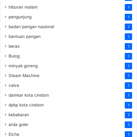
hiburan malam
1
pengunjung
1
badan pangan nasional
1
bantuan pangan
1
beras
1
Bulog
1
minyak goreng
1
Steam Machine
1
valve
1
damkar kota cirebon
1
dpkp kota cirebon
1
kebakaran
1
arda guler
1
Elche
1