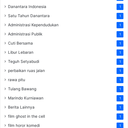
Danantara Indonesia
1
Satu Tahun Danantara
1
Administrasi Kependudukan
1
Administrasi Publik
1
Cuti Bersama
1
Libur Lebaran
1
Teguh Setyabudi
1
perbaikan ruas jalan
1
rawa pitu
1
Tulang Bawang
1
Marindo Kurniawan
1
Berita Lainnya
1
film ghost in the cell
1
film horor komedi
1