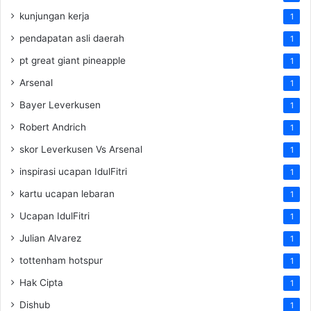
kunjungan kerja
1
pendapatan asli daerah
1
pt great giant pineapple
1
Arsenal
1
Bayer Leverkusen
1
Robert Andrich
1
skor Leverkusen Vs Arsenal
1
inspirasi ucapan IdulFitri
1
kartu ucapan lebaran
1
Ucapan IdulFitri
1
Julian Alvarez
1
tottenham hotspur
1
Hak Cipta
1
Dishub
1