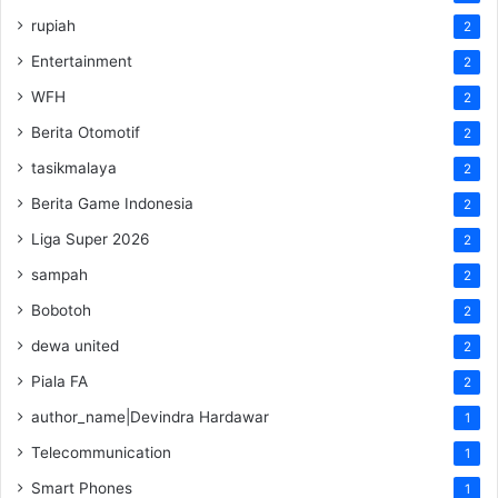
rupiah
2
Entertainment
2
WFH
2
Berita Otomotif
2
tasikmalaya
2
Berita Game Indonesia
2
Liga Super 2026
2
sampah
2
Bobotoh
2
dewa united
2
Piala FA
2
author_name|Devindra Hardawar
1
Telecommunication
1
Smart Phones
1