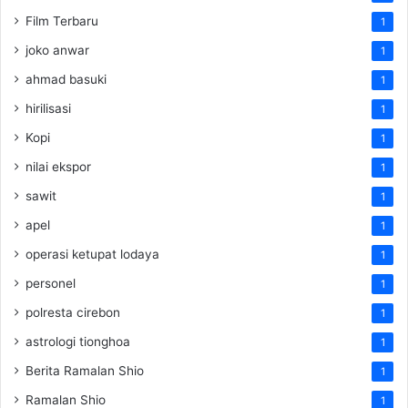
Film Terbaru
1
joko anwar
1
ahmad basuki
1
hirilisasi
1
Kopi
1
nilai ekspor
1
sawit
1
apel
1
operasi ketupat lodaya
1
personel
1
polresta cirebon
1
astrologi tionghoa
1
Berita Ramalan Shio
1
Ramalan Shio
1