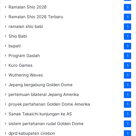
Ramalan Shio 2026
1
Ramalan Shio 2026 Terbaru
1
ramalan shio babi
1
Shio Babi
1
bupati
1
Program Gaslah
1
Kuro Games
1
Wuthering Waves
1
Jepang bergabung Golden Dome
1
pertemuan bilateral Jepang Amerika
1
proyek pertahanan Golden Dome Amerika
1
Sanae Takaichi kunjungan ke AS
1
sistem pertahanan rudal Golden Dome
1
dprd kabupaten cirebon
1