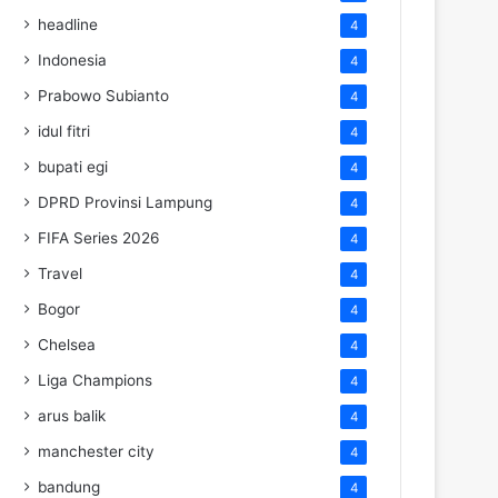
headline
4
Indonesia
4
Prabowo Subianto
4
idul fitri
4
bupati egi
4
DPRD Provinsi Lampung
4
FIFA Series 2026
4
Travel
4
Bogor
4
Chelsea
4
Liga Champions
4
arus balik
4
manchester city
4
bandung
4