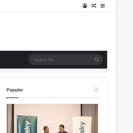
Log In
Random Article
Sidebar
Search
for
Populer