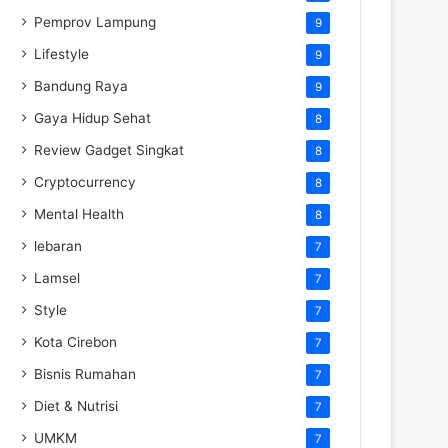
Pemprov Lampung
9
Lifestyle
9
Bandung Raya
9
Gaya Hidup Sehat
8
Review Gadget Singkat
8
Cryptocurrency
8
Mental Health
8
lebaran
7
Lamsel
7
Style
7
Kota Cirebon
7
Bisnis Rumahan
7
Diet & Nutrisi
7
UMKM
7