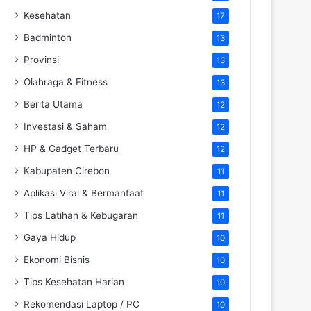
Kesehatan
17
Badminton
13
Provinsi
13
Olahraga & Fitness
13
Berita Utama
12
Investasi & Saham
12
HP & Gadget Terbaru
12
Kabupaten Cirebon
11
Aplikasi Viral & Bermanfaat
11
Tips Latihan & Kebugaran
11
Gaya Hidup
10
Ekonomi Bisnis
10
Tips Kesehatan Harian
10
Rekomendasi Laptop / PC
10