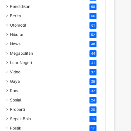
Pendidikan
68
Berita
66
Otomotif
61
Hiburan
52
News
48
Megapolitan
44
Luar Negeri
41
Video
37
Gaya
35
Rona
32
Sosial
24
Properti
20
Sepak Bola
18
Politik
17