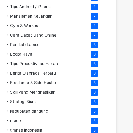
Tips Android / iPhone
7
Manajemen Keuangan
7
Gym & Workout
7
Cara Dapat Uang Online
7
Pemkab Lamsel
6
Bogor Raya
6
Tips Produktivitas Harian
6
Berita Olahraga Terbaru
6
Freelance & Side Hustle
6
Skill yang Menghasilkan
6
Strategi Bisnis
6
kabupaten bandung
5
mudik
5
timnas indonesia
5