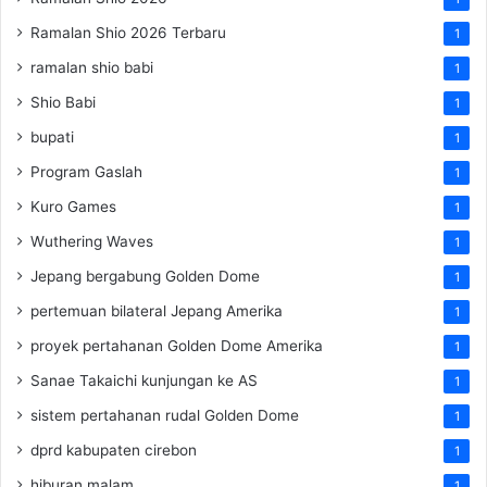
Ramalan Shio 2026 Terbaru
1
ramalan shio babi
1
Shio Babi
1
bupati
1
Program Gaslah
1
Kuro Games
1
Wuthering Waves
1
Jepang bergabung Golden Dome
1
pertemuan bilateral Jepang Amerika
1
proyek pertahanan Golden Dome Amerika
1
Sanae Takaichi kunjungan ke AS
1
sistem pertahanan rudal Golden Dome
1
dprd kabupaten cirebon
1
hiburan malam
1