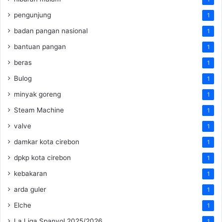
pengunjung
1
badan pangan nasional
1
bantuan pangan
1
beras
1
Bulog
1
minyak goreng
1
Steam Machine
1
valve
1
damkar kota cirebon
1
dpkp kota cirebon
1
kebakaran
1
arda guler
1
Elche
1
La Liga Spanyol 2025/2026
1