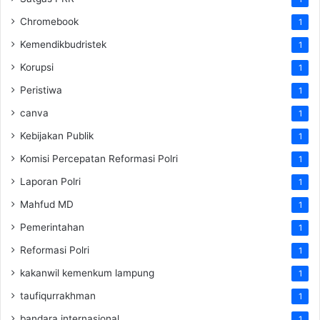
Chromebook
1
Kemendikbudristek
1
Korupsi
1
Peristiwa
1
canva
1
Kebijakan Publik
1
Komisi Percepatan Reformasi Polri
1
Laporan Polri
1
Mahfud MD
1
Pemerintahan
1
Reformasi Polri
1
kakanwil kemenkum lampung
1
taufiqurrakhman
1
bandara internasional
1