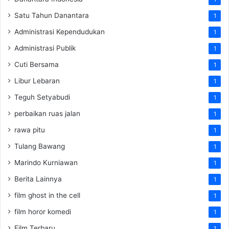
Satu Tahun Danantara
1
Administrasi Kependudukan
1
Administrasi Publik
1
Cuti Bersama
1
Libur Lebaran
1
Teguh Setyabudi
1
perbaikan ruas jalan
1
rawa pitu
1
Tulang Bawang
1
Marindo Kurniawan
1
Berita Lainnya
1
film ghost in the cell
1
film horor komedi
1
Film Terbaru
1