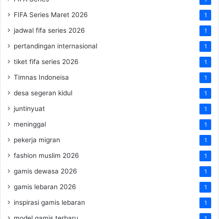
FIFA Series Maret 2026
1
jadwal fifa series 2026
1
pertandingan internasional
1
tiket fifa series 2026
1
Timnas Indoneisa
1
desa segeran kidul
1
juntinyuat
1
meninggal
1
pekerja migran
1
fashion muslim 2026
1
gamis dewasa 2026
1
gamis lebaran 2026
1
inspirasi gamis lebaran
1
model gamis terbaru
1