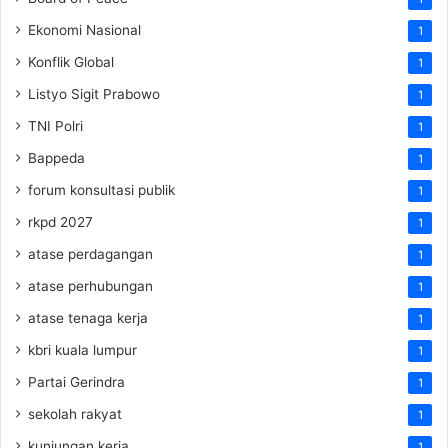
Ekonomi Nasional
1
Konflik Global
1
Listyo Sigit Prabowo
1
TNI Polri
1
Bappeda
1
forum konsultasi publik
1
rkpd 2027
1
atase perdagangan
1
atase perhubungan
1
atase tenaga kerja
1
kbri kuala lumpur
1
Partai Gerindra
1
sekolah rakyat
1
kunjungan kerja
1