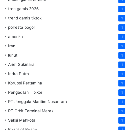
tren gamis 2026
1
trend gamis tiktok
1
polresta bogor
1
amerika
1
Iran
1
luhut
1
Arief Sukmara
1
Indra Putra
1
Korupsi Pertamina
1
Pengadilan Tipikor
1
PT Jenggala Maritim Nusantara
1
PT Orbit Terminal Merak
1
Saksi Mahkota
1
Board of Peace
1