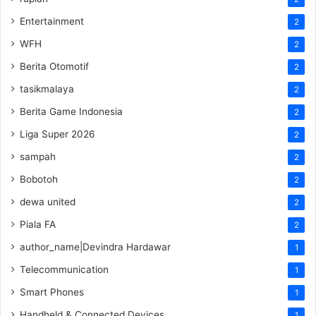
Entertainment
2
WFH
2
Berita Otomotif
2
tasikmalaya
2
Berita Game Indonesia
2
Liga Super 2026
2
sampah
2
Bobotoh
2
dewa united
2
Piala FA
2
author_name|Devindra Hardawar
1
Telecommunication
1
Smart Phones
1
Handheld & Connected Devices
1