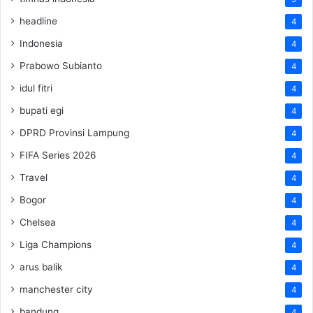
headline
4
Indonesia
4
Prabowo Subianto
4
idul fitri
4
bupati egi
4
DPRD Provinsi Lampung
4
FIFA Series 2026
4
Travel
4
Bogor
4
Chelsea
4
Liga Champions
4
arus balik
4
manchester city
4
bandung
4