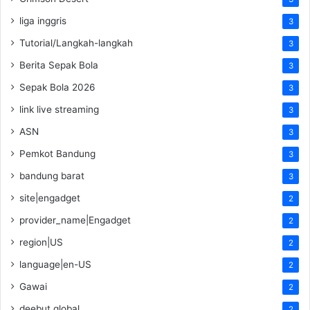
liga inggris
3
Tutorial/Langkah-langkah
3
Berita Sepak Bola
3
Sepak Bola 2026
3
link live streaming
3
ASN
3
Pemkot Bandung
3
bandung barat
3
site|engadget
2
provider_name|Engadget
2
region|US
2
language|en-US
2
Gawai
2
deebut global
2