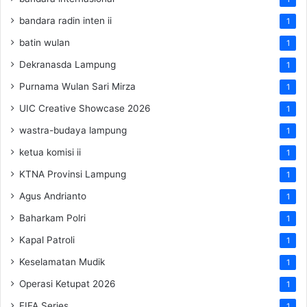
bandara radin inten ii
1
batin wulan
1
Dekranasda Lampung
1
Purnama Wulan Sari Mirza
1
UIC Creative Showcase 2026
1
wastra-budaya lampung
1
ketua komisi ii
1
KTNA Provinsi Lampung
1
Agus Andrianto
1
Baharkam Polri
1
Kapal Patroli
1
Keselamatan Mudik
1
Operasi Ketupat 2026
1
FIFA Series
1