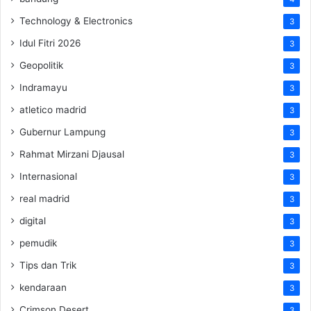
Technology & Electronics
3
Idul Fitri 2026
3
Geopolitik
3
Indramayu
3
atletico madrid
3
Gubernur Lampung
3
Rahmat Mirzani Djausal
3
Internasional
3
real madrid
3
digital
3
pemudik
3
Tips dan Trik
3
kendaraan
3
Crimson Desert
3