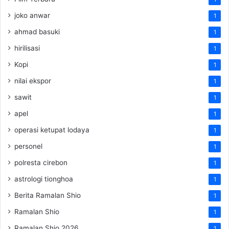
joko anwar
1
ahmad basuki
1
hirilisasi
1
Kopi
1
nilai ekspor
1
sawit
1
apel
1
operasi ketupat lodaya
1
personel
1
polresta cirebon
1
astrologi tionghoa
1
Berita Ramalan Shio
1
Ramalan Shio
1
Ramalan Shio 2026
1