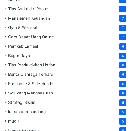
Tips Android / iPhone
7
Manajemen Keuangan
7
Gym & Workout
7
Cara Dapat Uang Online
7
Pemkab Lamsel
6
Bogor Raya
6
Tips Produktivitas Harian
6
Berita Olahraga Terbaru
6
Freelance & Side Hustle
6
Skill yang Menghasilkan
6
Strategi Bisnis
6
kabupaten bandung
5
mudik
5
timnas indonesia
5