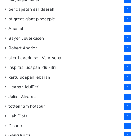
pendapatan asli daerah
1
pt great giant pineapple
1
Arsenal
1
Bayer Leverkusen
1
Robert Andrich
1
skor Leverkusen Vs Arsenal
1
inspirasi ucapan IdulFitri
1
kartu ucapan lebaran
1
Ucapan IdulFitri
1
Julian Alvarez
1
tottenham hotspur
1
Hak Cipta
1
Dishub
1
Gang Kurdi
1