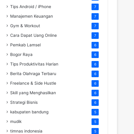
Tips Android / iPhone
7
Manajemen Keuangan
7
Gym & Workout
7
Cara Dapat Uang Online
7
Pemkab Lamsel
6
Bogor Raya
6
Tips Produktivitas Harian
6
Berita Olahraga Terbaru
6
Freelance & Side Hustle
6
Skill yang Menghasilkan
6
Strategi Bisnis
6
kabupaten bandung
5
mudik
5
timnas indonesia
5