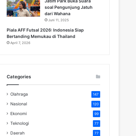
Jatim Park Buka Suara
soal Pengunjung Jatuh
dari Wahana
Juni 11, 2025
Piala AFF Futsal 2026: Indonesia Siap
Bertanding Memukau di Thailand
April 7, 2026
Categories
Olahraga
147
Nasional
120
Ekonomi
99
Teknologi
77
Daerah
77