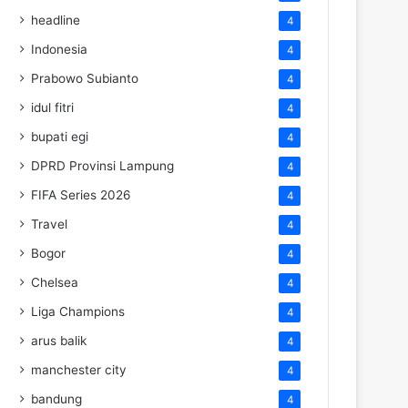
headline
4
Indonesia
4
Prabowo Subianto
4
idul fitri
4
bupati egi
4
DPRD Provinsi Lampung
4
FIFA Series 2026
4
Travel
4
Bogor
4
Chelsea
4
Liga Champions
4
arus balik
4
manchester city
4
bandung
4