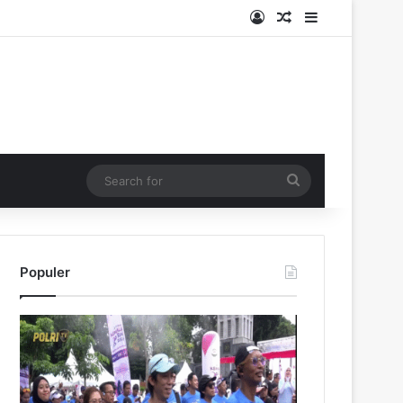
Log In
Random Article
Sidebar
Search
for
Populer