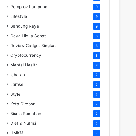
Pemprov Lampung
9
Lifestyle
9
Bandung Raya
9
Gaya Hidup Sehat
8
Review Gadget Singkat
8
Cryptocurrency
8
Mental Health
8
lebaran
7
Lamsel
7
Style
7
Kota Cirebon
7
Bisnis Rumahan
7
Diet & Nutrisi
7
UMKM
7