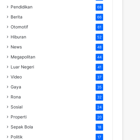
Pendidikan
68
Berita
66
Otomotif
61
Hiburan
52
News
48
Megapolitan
44
Luar Negeri
41
Video
37
Gaya
35
Rona
32
Sosial
24
Properti
20
Sepak Bola
18
Politik
17