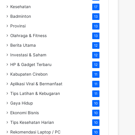
Kesehatan
17
Badminton
13
Provinsi
13
Olahraga & Fitness
13
Berita Utama
12
Investasi & Saham
12
HP & Gadget Terbaru
12
Kabupaten Cirebon
11
Aplikasi Viral & Bermanfaat
11
Tips Latihan & Kebugaran
11
Gaya Hidup
10
Ekonomi Bisnis
10
Tips Kesehatan Harian
10
Rekomendasi Laptop / PC
10