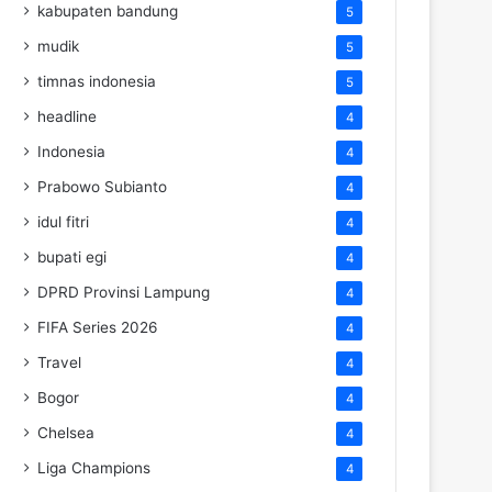
kabupaten bandung
5
mudik
5
timnas indonesia
5
headline
4
Indonesia
4
Prabowo Subianto
4
idul fitri
4
bupati egi
4
DPRD Provinsi Lampung
4
FIFA Series 2026
4
Travel
4
Bogor
4
Chelsea
4
Liga Champions
4