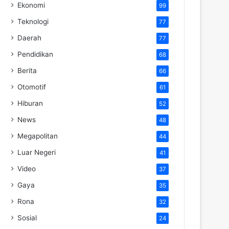
Ekonomi
99
Teknologi
77
Daerah
77
Pendidikan
68
Berita
66
Otomotif
61
Hiburan
52
News
48
Megapolitan
44
Luar Negeri
41
Video
37
Gaya
35
Rona
32
Sosial
24