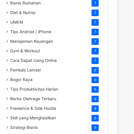
Bisnis Rumahan
7
Diet & Nutrisi
7
UMKM
7
Tips Android / iPhone
7
Manajemen Keuangan
7
Gym & Workout
7
Cara Dapat Uang Online
7
Pemkab Lamsel
6
Bogor Raya
6
Tips Produktivitas Harian
6
Berita Olahraga Terbaru
6
Freelance & Side Hustle
6
Skill yang Menghasilkan
6
Strategi Bisnis
6