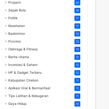
Properti
20
Sepak Bola
18
Politik
17
Kesehatan
17
Badminton
13
Provinsi
13
Olahraga & Fitness
13
Berita Utama
12
Investasi & Saham
12
HP & Gadget Terbaru
12
Kabupaten Cirebon
11
Aplikasi Viral & Bermanfaat
11
Tips Latihan & Kebugaran
11
Gaya Hidup
10