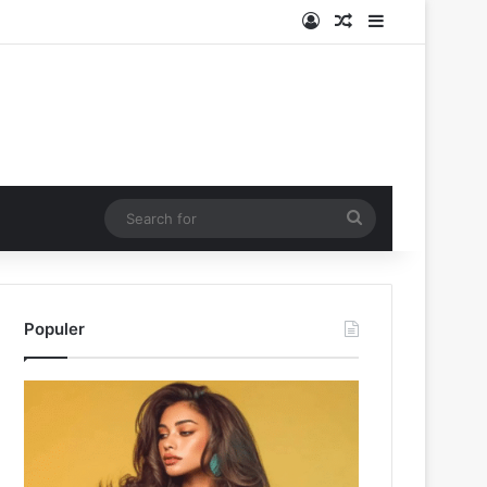
Log In
Random Article
Sidebar
Search
for
Populer