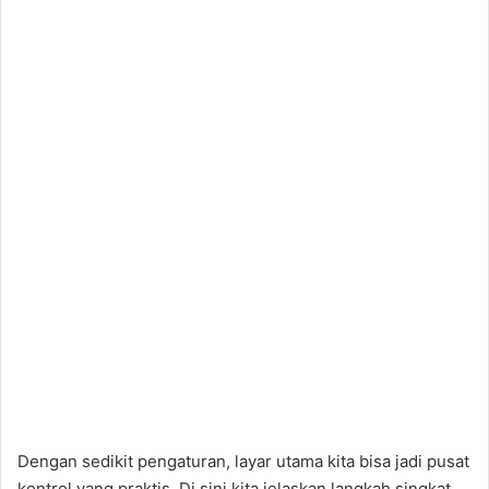
Dengan sedikit pengaturan, layar utama kita bisa jadi pusat
kontrol yang praktis. Di sini kita jelaskan langkah singkat