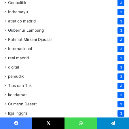
Geopolitik
3
Indramayu
3
atletico madrid
3
Gubernur Lampung
3
Rahmat Mirzani Djausal
3
Internasional
3
real madrid
3
digital
3
pemudik
3
Tips dan Trik
3
kendaraan
3
Crimson Desert
3
liga inggris
3
Tutorial/Langkah-langkah
3
Facebook
X
WhatsApp
Telegram