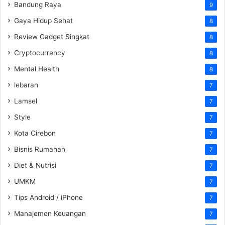
Bandung Raya
9
Gaya Hidup Sehat
8
Review Gadget Singkat
8
Cryptocurrency
8
Mental Health
8
lebaran
7
Lamsel
7
Style
7
Kota Cirebon
7
Bisnis Rumahan
7
Diet & Nutrisi
7
UMKM
7
Tips Android / iPhone
7
Manajemen Keuangan
7