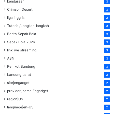
kendaraan
3
Crimson Desert
3
liga inggris
3
Tutorial/Langkah-langkah
3
Berita Sepak Bola
3
Sepak Bola 2026
3
link live streaming
3
ASN
3
Pemkot Bandung
3
bandung barat
3
site|engadget
2
provider_name|Engadget
2
region|US
2
language|en-US
2