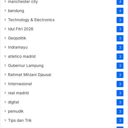
manchester city
4
bandung
4
Technology & Electronics
3
Idul Fitri 2026
3
Geopolitik
3
Indramayu
3
atletico madrid
3
Gubernur Lampung
3
Rahmat Mirzani Djausal
3
Internasional
3
real madrid
3
digital
3
pemudik
3
Tips dan Trik
3