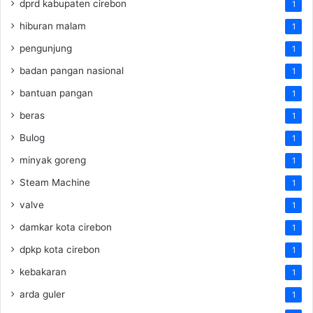
dprd kabupaten cirebon
1
hiburan malam
1
pengunjung
1
badan pangan nasional
1
bantuan pangan
1
beras
1
Bulog
1
minyak goreng
1
Steam Machine
1
valve
1
damkar kota cirebon
1
dpkp kota cirebon
1
kebakaran
1
arda guler
1