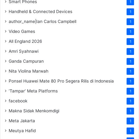
Smart Phones
1
Handheld & Connected Devices
1
author_name|Ian Carlos Campbell
1
Video Games
1
All England 2026
1
Amri Syahnawi
1
Ganda Campuran
1
Nita Violina Marwah
1
Ponsel Huawei Mate 80 Pro Segera Rilis di Indonesia
1
‘Tampar’ Meta Platforms
1
facebook
1
Makna Sidak Menkomdigi
1
Meta Jakarta
1
Meutya Hafid
1