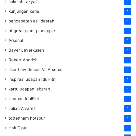
sekolah rakyat
1
kunjungan kerja
1
pendapatan asli daerah
1
pt great giant pineapple
1
Arsenal
1
Bayer Leverkusen
1
Robert Andrich
1
skor Leverkusen Vs Arsenal
1
inspirasi ucapan IdulFitri
1
kartu ucapan lebaran
1
Ucapan IdulFitri
1
Julian Alvarez
1
tottenham hotspur
1
Hak Cipta
1