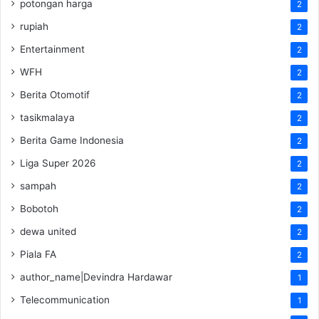
potongan harga
2
rupiah
2
Entertainment
2
WFH
2
Berita Otomotif
2
tasikmalaya
2
Berita Game Indonesia
2
Liga Super 2026
2
sampah
2
Bobotoh
2
dewa united
2
Piala FA
2
author_name|Devindra Hardawar
1
Telecommunication
1