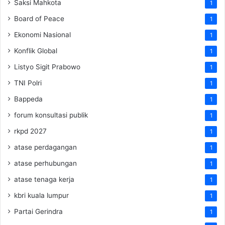
Saksi Mahkota
1
Board of Peace
1
Ekonomi Nasional
1
Konflik Global
1
Listyo Sigit Prabowo
1
TNI Polri
1
Bappeda
1
forum konsultasi publik
1
rkpd 2027
1
atase perdagangan
1
atase perhubungan
1
atase tenaga kerja
1
kbri kuala lumpur
1
Partai Gerindra
1