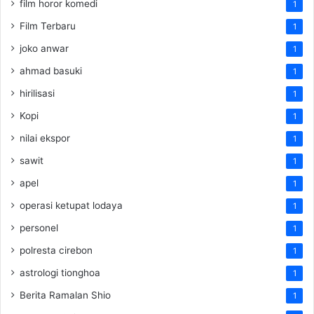
film horor komedi
1
Film Terbaru
1
joko anwar
1
ahmad basuki
1
hirilisasi
1
Kopi
1
nilai ekspor
1
sawit
1
apel
1
operasi ketupat lodaya
1
personel
1
polresta cirebon
1
astrologi tionghoa
1
Berita Ramalan Shio
1