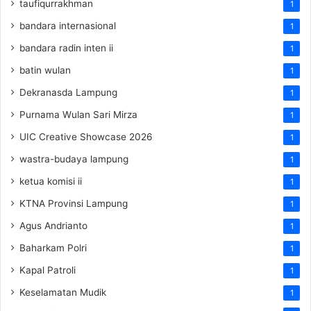
taufiqurrakhman
1
bandara internasional
1
bandara radin inten ii
1
batin wulan
1
Dekranasda Lampung
1
Purnama Wulan Sari Mirza
1
UIC Creative Showcase 2026
1
wastra-budaya lampung
1
ketua komisi ii
1
KTNA Provinsi Lampung
1
Agus Andrianto
1
Baharkam Polri
1
Kapal Patroli
1
Keselamatan Mudik
1