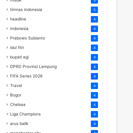
5
timnas indonesia
5
headline
4
Indonesia
4
Prabowo Subianto
4
idul fitri
4
bupati egi
4
DPRD Provinsi Lampung
4
FIFA Series 2026
4
Travel
4
Bogor
4
Chelsea
4
Liga Champions
4
arus balik
4
manchester city