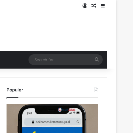
Log In
Random Article
Sidebar
Search
for
Populer