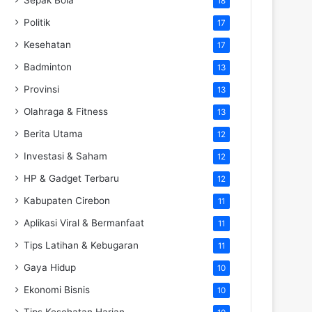
18
Politik
17
Kesehatan
17
Badminton
13
Provinsi
13
Olahraga & Fitness
13
Berita Utama
12
Investasi & Saham
12
HP & Gadget Terbaru
12
Kabupaten Cirebon
11
Aplikasi Viral & Bermanfaat
11
Tips Latihan & Kebugaran
11
Gaya Hidup
10
Ekonomi Bisnis
10
Tips Kesehatan Harian