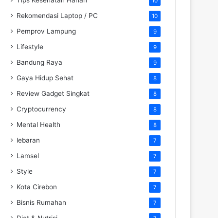
10
Rekomendasi Laptop / PC
10
Pemprov Lampung
9
Lifestyle
9
Bandung Raya
9
Gaya Hidup Sehat
8
Review Gadget Singkat
8
Cryptocurrency
8
Mental Health
8
lebaran
7
Lamsel
7
Style
7
Kota Cirebon
7
Bisnis Rumahan
7
Diet & Nutrisi