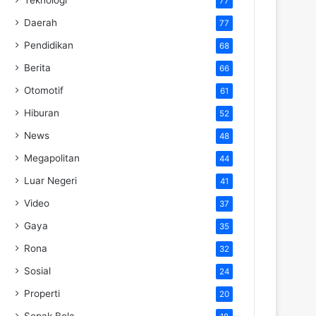
77
Daerah
77
Pendidikan
68
Berita
66
Otomotif
61
Hiburan
52
News
48
Megapolitan
44
Luar Negeri
41
Video
37
Gaya
35
Rona
32
Sosial
24
Properti
20
Sepak Bola