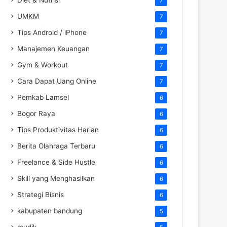
7
UMKM
7
Tips Android / iPhone
7
Manajemen Keuangan
7
Gym & Workout
7
Cara Dapat Uang Online
7
Pemkab Lamsel
6
Bogor Raya
6
Tips Produktivitas Harian
6
Berita Olahraga Terbaru
6
Freelance & Side Hustle
6
Skill yang Menghasilkan
6
Strategi Bisnis
6
kabupaten bandung
5
mudik