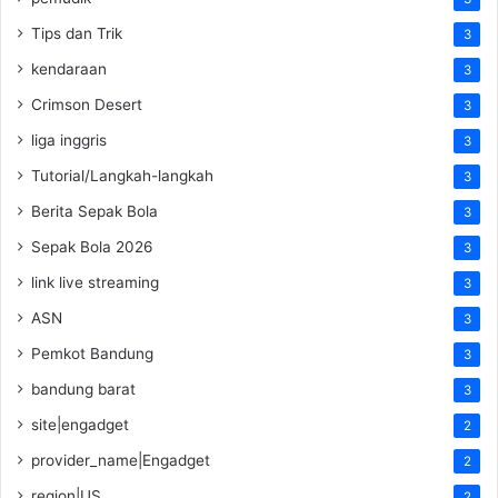
Tips dan Trik
3
kendaraan
3
Crimson Desert
3
liga inggris
3
Tutorial/Langkah-langkah
3
Berita Sepak Bola
3
Sepak Bola 2026
3
link live streaming
3
ASN
3
Pemkot Bandung
3
bandung barat
3
site|engadget
2
provider_name|Engadget
2
region|US
2