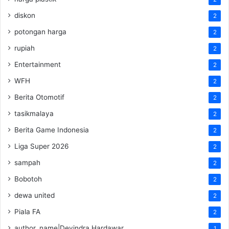
diskon
2
potongan harga
2
rupiah
2
Entertainment
2
WFH
2
Berita Otomotif
2
tasikmalaya
2
Berita Game Indonesia
2
Liga Super 2026
2
sampah
2
Bobotoh
2
dewa united
2
Piala FA
2
author_name|Devindra Hardawar
1