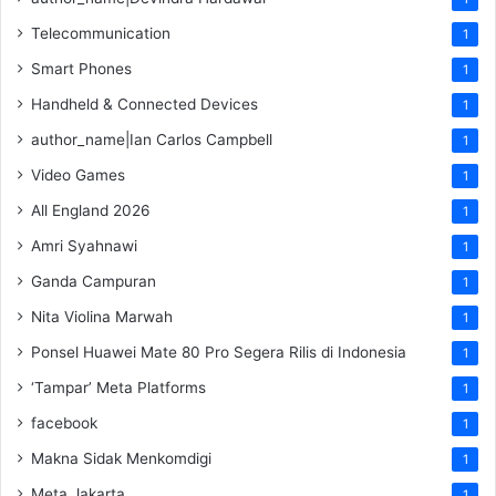
Telecommunication
1
Smart Phones
1
Handheld & Connected Devices
1
author_name|Ian Carlos Campbell
1
Video Games
1
All England 2026
1
Amri Syahnawi
1
Ganda Campuran
1
Nita Violina Marwah
1
Ponsel Huawei Mate 80 Pro Segera Rilis di Indonesia
1
‘Tampar’ Meta Platforms
1
facebook
1
Makna Sidak Menkomdigi
1
Meta Jakarta
1