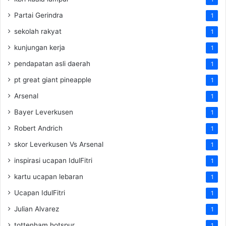
Partai Gerindra
1
sekolah rakyat
1
kunjungan kerja
1
pendapatan asli daerah
1
pt great giant pineapple
1
Arsenal
1
Bayer Leverkusen
1
Robert Andrich
1
skor Leverkusen Vs Arsenal
1
inspirasi ucapan IdulFitri
1
kartu ucapan lebaran
1
Ucapan IdulFitri
1
Julian Alvarez
1
tottenham hotspur
1