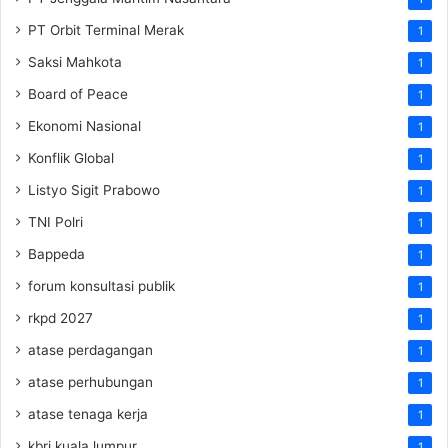
PT Orbit Terminal Merak
1
Saksi Mahkota
1
Board of Peace
1
Ekonomi Nasional
1
Konflik Global
1
Listyo Sigit Prabowo
1
TNI Polri
1
Bappeda
1
forum konsultasi publik
1
rkpd 2027
1
atase perdagangan
1
atase perhubungan
1
atase tenaga kerja
1
kbri kuala lumpur
1