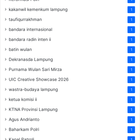
kakanwil kemenkum lampung
1
taufiqurrakhman
1
bandara internasional
1
bandara radin inten ii
1
batin wulan
1
Dekranasda Lampung
1
Purnama Wulan Sari Mirza
1
UIC Creative Showcase 2026
1
wastra-budaya lampung
1
ketua komisi ii
1
KTNA Provinsi Lampung
1
Agus Andrianto
1
Baharkam Polri
1
Kapal Patroli
1