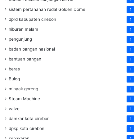
sistem pertahanan rudal Golden Dome
1
dprd kabupaten cirebon
1
hiburan malam
1
pengunjung
1
badan pangan nasional
1
bantuan pangan
1
beras
1
Bulog
1
minyak goreng
1
Steam Machine
1
valve
1
damkar kota cirebon
1
dpkp kota cirebon
1
kebakaran
1