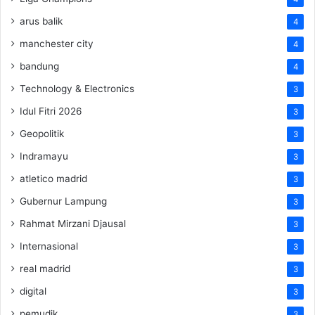
arus balik
4
manchester city
4
bandung
4
Technology & Electronics
3
Idul Fitri 2026
3
Geopolitik
3
Indramayu
3
atletico madrid
3
Gubernur Lampung
3
Rahmat Mirzani Djausal
3
Internasional
3
real madrid
3
digital
3
pemudik
3