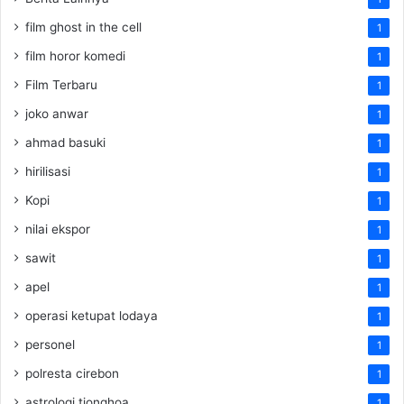
film ghost in the cell
1
film horor komedi
1
Film Terbaru
1
joko anwar
1
ahmad basuki
1
hirilisasi
1
Kopi
1
nilai ekspor
1
sawit
1
apel
1
operasi ketupat lodaya
1
personel
1
polresta cirebon
1
astrologi tionghoa
1