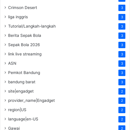
Crimson Desert
3
liga inggris
3
Tutorial/Langkah-langkah
3
Berita Sepak Bola
3
Sepak Bola 2026
3
link live streaming
3
ASN
3
Pemkot Bandung
3
bandung barat
3
site|engadget
2
provider_name|Engadget
2
region|US
2
language|en-US
2
Gawai
2