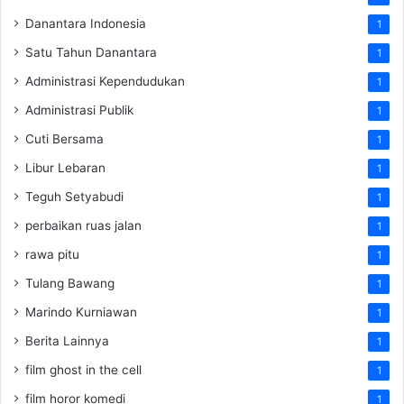
Danantara Indonesia
1
Satu Tahun Danantara
1
Administrasi Kependudukan
1
Administrasi Publik
1
Cuti Bersama
1
Libur Lebaran
1
Teguh Setyabudi
1
perbaikan ruas jalan
1
rawa pitu
1
Tulang Bawang
1
Marindo Kurniawan
1
Berita Lainnya
1
film ghost in the cell
1
film horor komedi
1