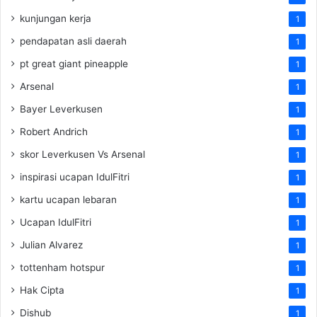
kunjungan kerja
1
pendapatan asli daerah
1
pt great giant pineapple
1
Arsenal
1
Bayer Leverkusen
1
Robert Andrich
1
skor Leverkusen Vs Arsenal
1
inspirasi ucapan IdulFitri
1
kartu ucapan lebaran
1
Ucapan IdulFitri
1
Julian Alvarez
1
tottenham hotspur
1
Hak Cipta
1
Dishub
1