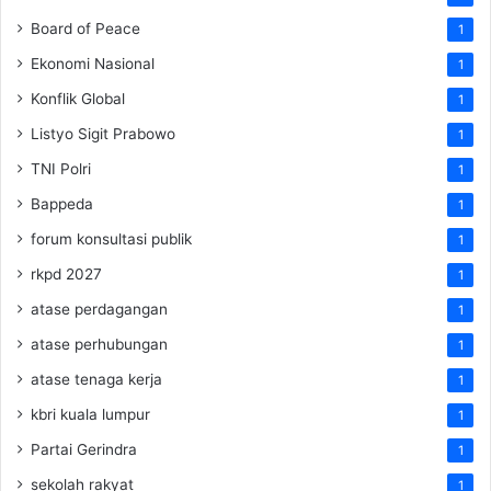
Board of Peace
1
Ekonomi Nasional
1
Konflik Global
1
Listyo Sigit Prabowo
1
TNI Polri
1
Bappeda
1
forum konsultasi publik
1
rkpd 2027
1
atase perdagangan
1
atase perhubungan
1
atase tenaga kerja
1
kbri kuala lumpur
1
Partai Gerindra
1
sekolah rakyat
1