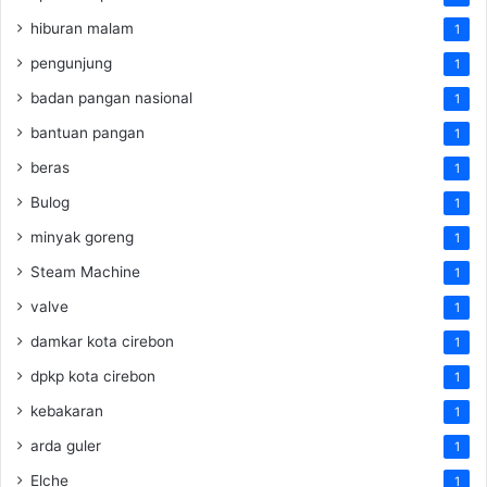
hiburan malam
1
pengunjung
1
badan pangan nasional
1
bantuan pangan
1
beras
1
Bulog
1
minyak goreng
1
Steam Machine
1
valve
1
damkar kota cirebon
1
dpkp kota cirebon
1
kebakaran
1
arda guler
1
Elche
1