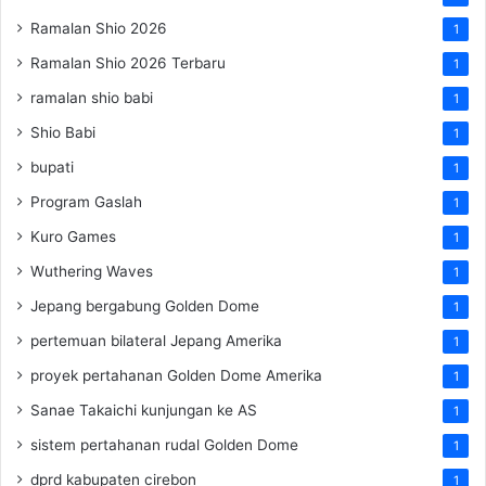
Ramalan Shio 2026
1
Ramalan Shio 2026 Terbaru
1
ramalan shio babi
1
Shio Babi
1
bupati
1
Program Gaslah
1
Kuro Games
1
Wuthering Waves
1
Jepang bergabung Golden Dome
1
pertemuan bilateral Jepang Amerika
1
proyek pertahanan Golden Dome Amerika
1
Sanae Takaichi kunjungan ke AS
1
sistem pertahanan rudal Golden Dome
1
dprd kabupaten cirebon
1