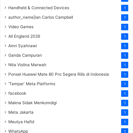
Handheld & Connected Devices
1
author_name|Ian Carlos Campbell
1
Video Games
1
All England 2026
1
Amri Syahnawi
1
Ganda Campuran
1
Nita Violina Marwah
1
Ponsel Huawei Mate 80 Pro Segera Rilis di Indonesia
1
‘Tampar’ Meta Platforms
1
facebook
1
Makna Sidak Menkomdigi
1
Meta Jakarta
1
Meutya Hafid
1
WhatsApp
1