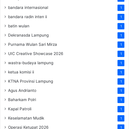
bandara internasional
1
bandara radin inten ii
1
batin wulan
1
Dekranasda Lampung
1
Purnama Wulan Sari Mirza
1
UIC Creative Showcase 2026
1
wastra-budaya lampung
1
ketua komisi ii
1
KTNA Provinsi Lampung
1
Agus Andrianto
1
Baharkam Polri
1
Kapal Patroli
1
Keselamatan Mudik
1
Operasi Ketupat 2026
1