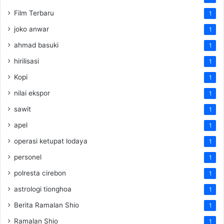
Film Terbaru
1
joko anwar
1
ahmad basuki
1
hirilisasi
1
Kopi
1
nilai ekspor
1
sawit
1
apel
1
operasi ketupat lodaya
1
personel
1
polresta cirebon
1
astrologi tionghoa
1
Berita Ramalan Shio
1
Ramalan Shio
1