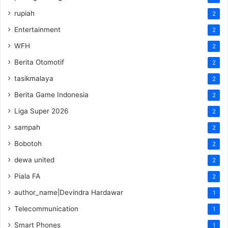
rupiah
2
Entertainment
2
WFH
2
Berita Otomotif
2
tasikmalaya
2
Berita Game Indonesia
2
Liga Super 2026
2
sampah
2
Bobotoh
2
dewa united
2
Piala FA
2
author_name|Devindra Hardawar
1
Telecommunication
1
Smart Phones
1