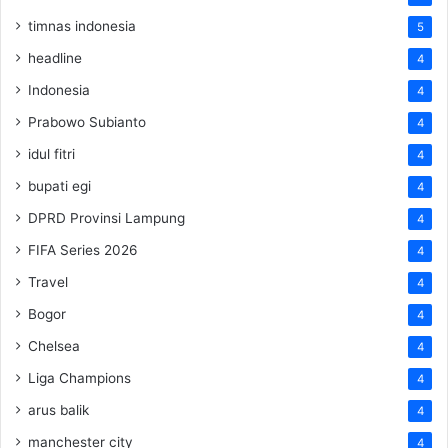
timnas indonesia
5
headline
4
Indonesia
4
Prabowo Subianto
4
idul fitri
4
bupati egi
4
DPRD Provinsi Lampung
4
FIFA Series 2026
4
Travel
4
Bogor
4
Chelsea
4
Liga Champions
4
arus balik
4
manchester city
4