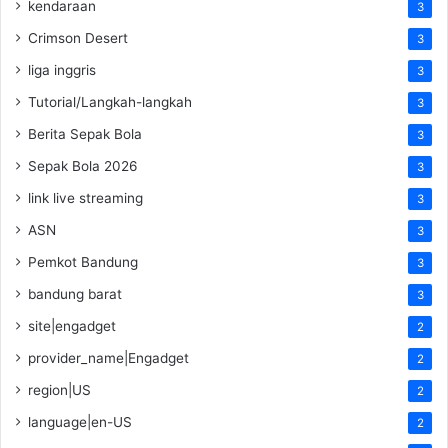
kendaraan
3
Crimson Desert
3
liga inggris
3
Tutorial/Langkah-langkah
3
Berita Sepak Bola
3
Sepak Bola 2026
3
link live streaming
3
ASN
3
Pemkot Bandung
3
bandung barat
3
site|engadget
2
provider_name|Engadget
2
region|US
2
language|en-US
2