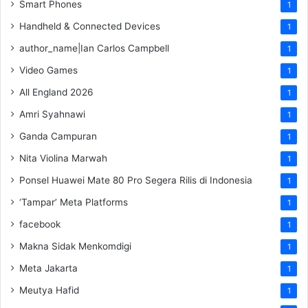
Smart Phones
1
Handheld & Connected Devices
1
author_name|Ian Carlos Campbell
1
Video Games
1
All England 2026
1
Amri Syahnawi
1
Ganda Campuran
1
Nita Violina Marwah
1
Ponsel Huawei Mate 80 Pro Segera Rilis di Indonesia
1
‘Tampar’ Meta Platforms
1
facebook
1
Makna Sidak Menkomdigi
1
Meta Jakarta
1
Meutya Hafid
1