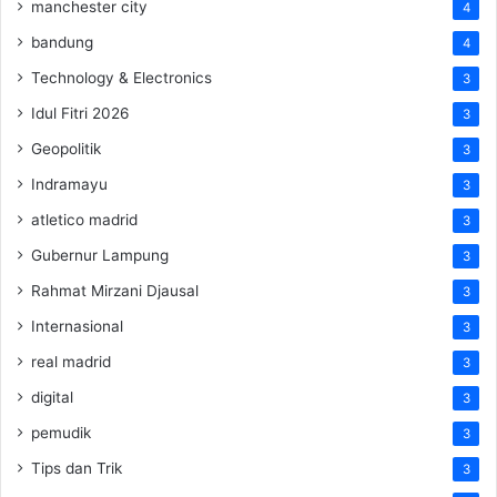
manchester city
4
bandung
4
Technology & Electronics
3
Idul Fitri 2026
3
Geopolitik
3
Indramayu
3
atletico madrid
3
Gubernur Lampung
3
Rahmat Mirzani Djausal
3
Internasional
3
real madrid
3
digital
3
pemudik
3
Tips dan Trik
3