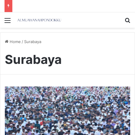
Menu
Se
Home
/
Surabaya
Surabaya