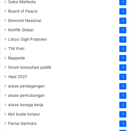
Saksi Mahkota
1
Board of Peace
1
Ekonomi Nasional
1
Konflik Global
1
Listyo Sigit Prabowo
1
TNI Polri
1
Bappeda
1
forum konsultasi publik
1
rkpd 2027
1
atase perdagangan
1
atase perhubungan
1
atase tenaga kerja
1
kbri kuala lumpur
1
Partai Gerindra
1