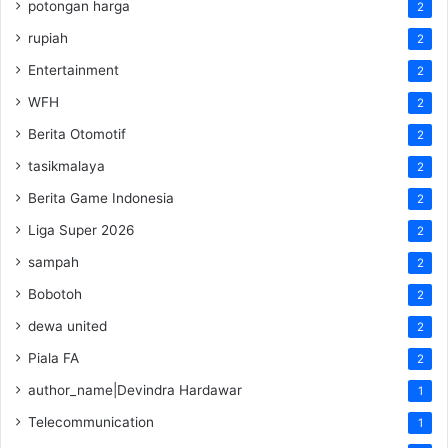
potongan harga
2
rupiah
2
Entertainment
2
WFH
2
Berita Otomotif
2
tasikmalaya
2
Berita Game Indonesia
2
Liga Super 2026
2
sampah
2
Bobotoh
2
dewa united
2
Piala FA
2
author_name|Devindra Hardawar
1
Telecommunication
1