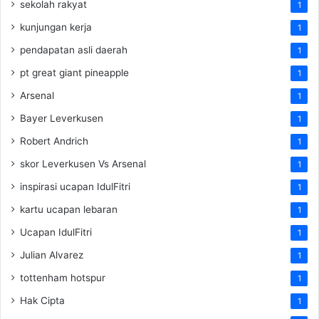
sekolah rakyat
1
kunjungan kerja
1
pendapatan asli daerah
1
pt great giant pineapple
1
Arsenal
1
Bayer Leverkusen
1
Robert Andrich
1
skor Leverkusen Vs Arsenal
1
inspirasi ucapan IdulFitri
1
kartu ucapan lebaran
1
Ucapan IdulFitri
1
Julian Alvarez
1
tottenham hotspur
1
Hak Cipta
1