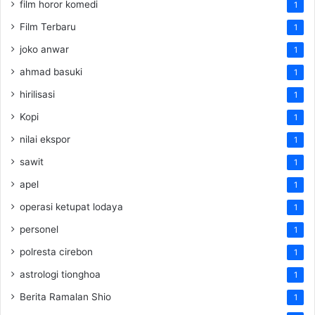
film horor komedi
1
Film Terbaru
1
joko anwar
1
ahmad basuki
1
hirilisasi
1
Kopi
1
nilai ekspor
1
sawit
1
apel
1
operasi ketupat lodaya
1
personel
1
polresta cirebon
1
astrologi tionghoa
1
Berita Ramalan Shio
1