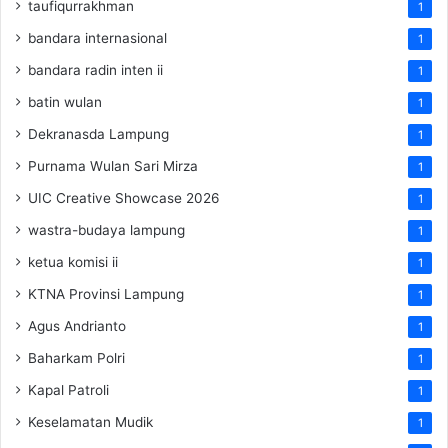
taufiqurrakhman
1
bandara internasional
1
bandara radin inten ii
1
batin wulan
1
Dekranasda Lampung
1
Purnama Wulan Sari Mirza
1
UIC Creative Showcase 2026
1
wastra-budaya lampung
1
ketua komisi ii
1
KTNA Provinsi Lampung
1
Agus Andrianto
1
Baharkam Polri
1
Kapal Patroli
1
Keselamatan Mudik
1