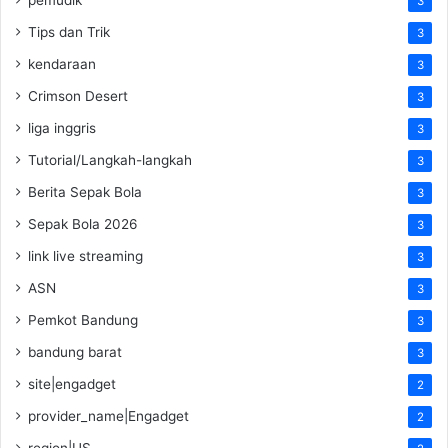
3
Tips dan Trik
3
kendaraan
3
Crimson Desert
3
liga inggris
3
Tutorial/Langkah-langkah
3
Berita Sepak Bola
3
Sepak Bola 2026
3
link live streaming
3
ASN
3
Pemkot Bandung
3
bandung barat
3
site|engadget
2
provider_name|Engadget
2
region|US