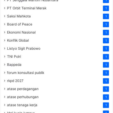
1
PT Orbit Terminal Merak
1
Saksi Mahkota
1
Board of Peace
1
Ekonomi Nasional
1
Konflik Global
1
Listyo Sigit Prabowo
1
TNI Polri
1
Bappeda
1
forum konsultasi publik
1
rkpd 2027
1
atase perdagangan
1
atase perhubungan
1
atase tenaga kerja
1
kbri kuala lumpur