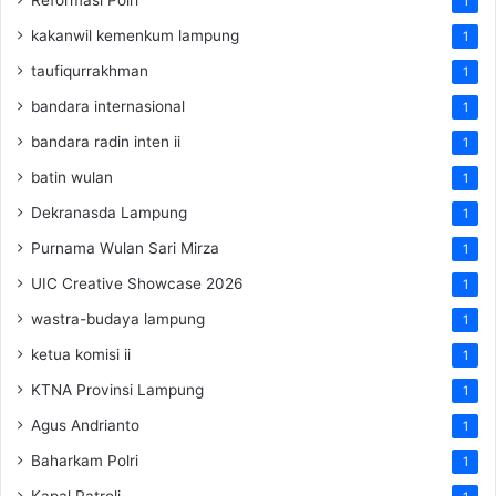
1
kakanwil kemenkum lampung
1
taufiqurrakhman
1
bandara internasional
1
bandara radin inten ii
1
batin wulan
1
Dekranasda Lampung
1
Purnama Wulan Sari Mirza
1
UIC Creative Showcase 2026
1
wastra-budaya lampung
1
ketua komisi ii
1
KTNA Provinsi Lampung
1
Agus Andrianto
1
Baharkam Polri
1
Kapal Patroli