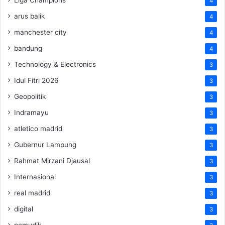
4
arus balik
4
manchester city
4
bandung
4
Technology & Electronics
3
Idul Fitri 2026
3
Geopolitik
3
Indramayu
3
atletico madrid
3
Gubernur Lampung
3
Rahmat Mirzani Djausal
3
Internasional
3
real madrid
3
digital
3
pemudik