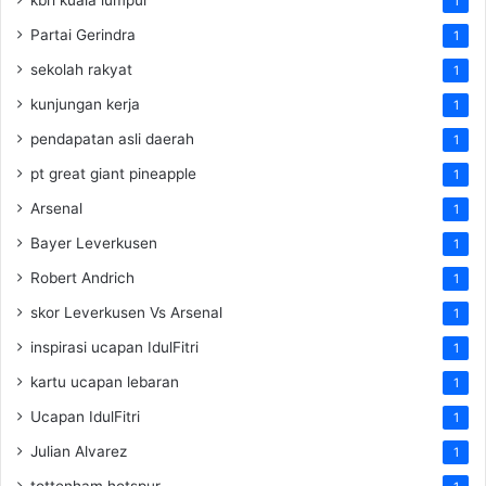
1
Partai Gerindra
1
sekolah rakyat
1
kunjungan kerja
1
pendapatan asli daerah
1
pt great giant pineapple
1
Arsenal
1
Bayer Leverkusen
1
Robert Andrich
1
skor Leverkusen Vs Arsenal
1
inspirasi ucapan IdulFitri
1
kartu ucapan lebaran
1
Ucapan IdulFitri
1
Julian Alvarez
1
tottenham hotspur