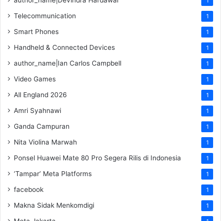
1
Telecommunication
1
Smart Phones
1
Handheld & Connected Devices
1
author_name|Ian Carlos Campbell
1
Video Games
1
All England 2026
1
Amri Syahnawi
1
Ganda Campuran
1
Nita Violina Marwah
1
Ponsel Huawei Mate 80 Pro Segera Rilis di Indonesia
1
‘Tampar’ Meta Platforms
1
facebook
1
Makna Sidak Menkomdigi
1
Meta Jakarta