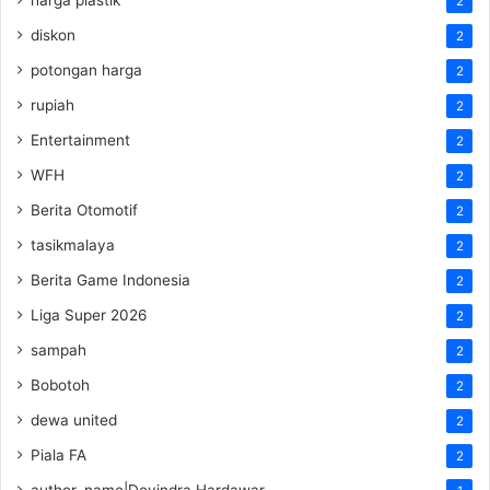
2
diskon
2
potongan harga
2
rupiah
2
Entertainment
2
WFH
2
Berita Otomotif
2
tasikmalaya
2
Berita Game Indonesia
2
Liga Super 2026
2
sampah
2
Bobotoh
2
dewa united
2
Piala FA
2
author_name|Devindra Hardawar