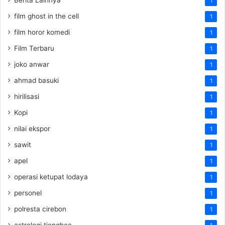
1
film ghost in the cell
1
film horor komedi
1
Film Terbaru
1
joko anwar
1
ahmad basuki
1
hirilisasi
1
Kopi
1
nilai ekspor
1
sawit
1
apel
1
operasi ketupat lodaya
1
personel
1
polresta cirebon
1
astrologi tionghoa