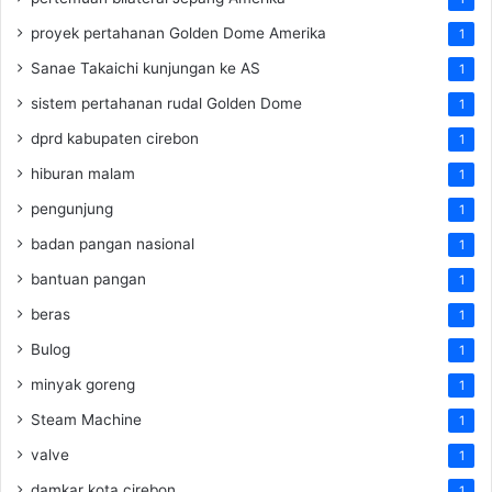
proyek pertahanan Golden Dome Amerika
1
Sanae Takaichi kunjungan ke AS
1
sistem pertahanan rudal Golden Dome
1
dprd kabupaten cirebon
1
hiburan malam
1
pengunjung
1
badan pangan nasional
1
bantuan pangan
1
beras
1
Bulog
1
minyak goreng
1
Steam Machine
1
valve
1
damkar kota cirebon
1