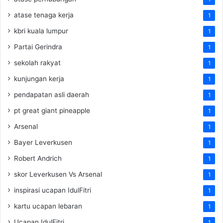
atase tenaga kerja
1
kbri kuala lumpur
1
Partai Gerindra
1
sekolah rakyat
1
kunjungan kerja
1
pendapatan asli daerah
1
pt great giant pineapple
1
Arsenal
1
Bayer Leverkusen
1
Robert Andrich
1
skor Leverkusen Vs Arsenal
1
inspirasi ucapan IdulFitri
1
kartu ucapan lebaran
1
Ucapan IdulFitri
1