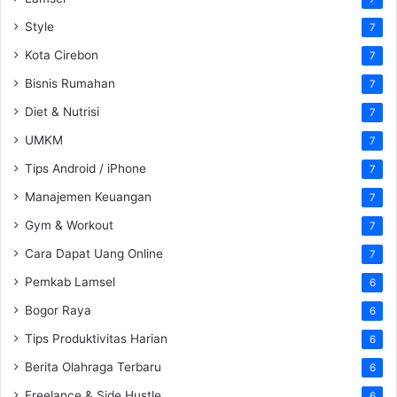
Style
7
Kota Cirebon
7
Bisnis Rumahan
7
Diet & Nutrisi
7
UMKM
7
Tips Android / iPhone
7
Manajemen Keuangan
7
Gym & Workout
7
Cara Dapat Uang Online
7
Pemkab Lamsel
6
Bogor Raya
6
Tips Produktivitas Harian
6
Berita Olahraga Terbaru
6
Freelance & Side Hustle
6