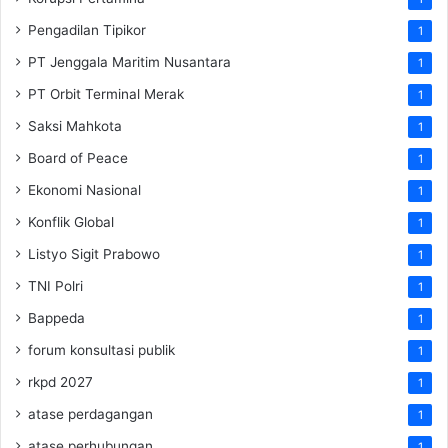
Pengadilan Tipikor
1
PT Jenggala Maritim Nusantara
1
PT Orbit Terminal Merak
1
Saksi Mahkota
1
Board of Peace
1
Ekonomi Nasional
1
Konflik Global
1
Listyo Sigit Prabowo
1
TNI Polri
1
Bappeda
1
forum konsultasi publik
1
rkpd 2027
1
atase perdagangan
1
atase perhubungan
1