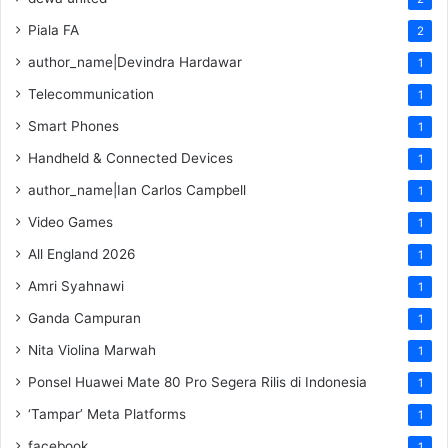
Piala FA
2
author_name|Devindra Hardawar
1
Telecommunication
1
Smart Phones
1
Handheld & Connected Devices
1
author_name|Ian Carlos Campbell
1
Video Games
1
All England 2026
1
Amri Syahnawi
1
Ganda Campuran
1
Nita Violina Marwah
1
Ponsel Huawei Mate 80 Pro Segera Rilis di Indonesia
1
‘Tampar’ Meta Platforms
1
facebook
1