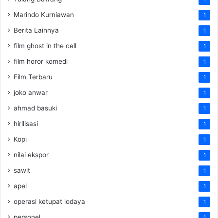
Marindo Kurniawan
1
Berita Lainnya
1
film ghost in the cell
1
film horor komedi
1
Film Terbaru
1
joko anwar
1
ahmad basuki
1
hirilisasi
1
Kopi
1
nilai ekspor
1
sawit
1
apel
1
operasi ketupat lodaya
1
personel
1