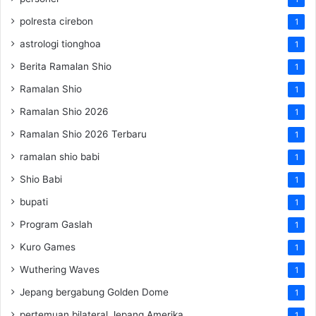
polresta cirebon
1
astrologi tionghoa
1
Berita Ramalan Shio
1
Ramalan Shio
1
Ramalan Shio 2026
1
Ramalan Shio 2026 Terbaru
1
ramalan shio babi
1
Shio Babi
1
bupati
1
Program Gaslah
1
Kuro Games
1
Wuthering Waves
1
Jepang bergabung Golden Dome
1
pertemuan bilateral Jepang Amerika
1