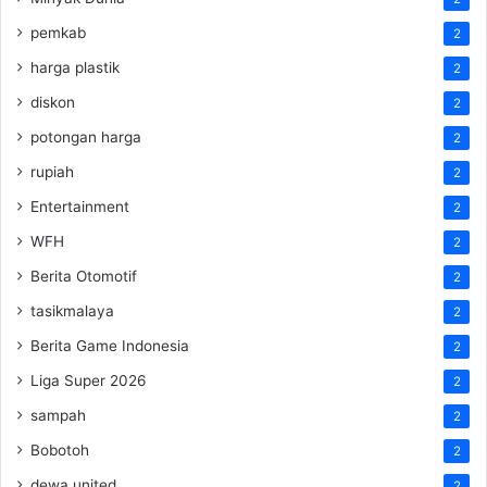
pemkab
2
harga plastik
2
diskon
2
potongan harga
2
rupiah
2
Entertainment
2
WFH
2
Berita Otomotif
2
tasikmalaya
2
Berita Game Indonesia
2
Liga Super 2026
2
sampah
2
Bobotoh
2
dewa united
2