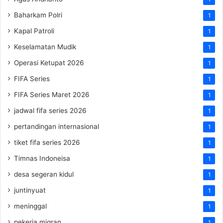
Baharkam Polri
1
Kapal Patroli
1
Keselamatan Mudik
1
Operasi Ketupat 2026
1
FIFA Series
1
FIFA Series Maret 2026
1
jadwal fifa series 2026
1
pertandingan internasional
1
tiket fifa series 2026
1
Timnas Indoneisa
1
desa segeran kidul
1
juntinyuat
1
meninggal
1
pekerja migran
1