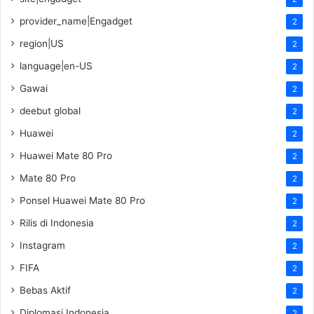
provider_name|Engadget
2
region|US
2
language|en-US
2
Gawai
2
deebut global
2
Huawei
2
Huawei Mate 80 Pro
2
Mate 80 Pro
2
Ponsel Huawei Mate 80 Pro
2
Rilis di Indonesia
2
Instagram
2
FIFA
2
Bebas Aktif
2
Diplomasi Indonesia
2