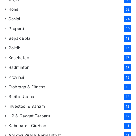
Rona
32
Sosial
24
Properti
20
Sepak Bola
18
Politik
17
Kesehatan
17
Badminton
13
Provinsi
13
Olahraga & Fitness
13
Berita Utama
12
Investasi & Saham
12
HP & Gadget Terbaru
12
Kabupaten Cirebon
11
Aplikasi Viral & Bermanfaat
11