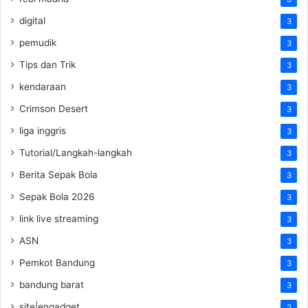
digital
3
pemudik
3
Tips dan Trik
3
kendaraan
3
Crimson Desert
3
liga inggris
3
Tutorial/Langkah-langkah
3
Berita Sepak Bola
3
Sepak Bola 2026
3
link live streaming
3
ASN
3
Pemkot Bandung
3
bandung barat
3
site|engadget
2