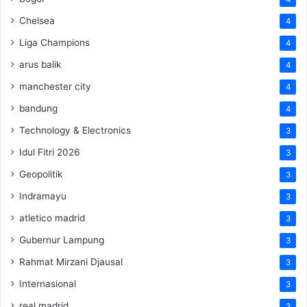
Chelsea
4
Liga Champions
4
arus balik
4
manchester city
4
bandung
4
Technology & Electronics
3
Idul Fitri 2026
3
Geopolitik
3
Indramayu
3
atletico madrid
3
Gubernur Lampung
3
Rahmat Mirzani Djausal
3
Internasional
3
real madrid
3