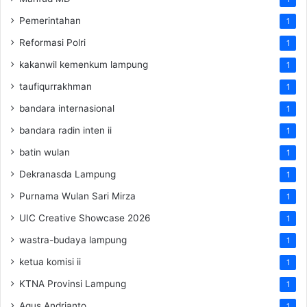
Pemerintahan
1
Reformasi Polri
1
kakanwil kemenkum lampung
1
taufiqurrakhman
1
bandara internasional
1
bandara radin inten ii
1
batin wulan
1
Dekranasda Lampung
1
Purnama Wulan Sari Mirza
1
UIC Creative Showcase 2026
1
wastra-budaya lampung
1
ketua komisi ii
1
KTNA Provinsi Lampung
1
Agus Andrianto
1