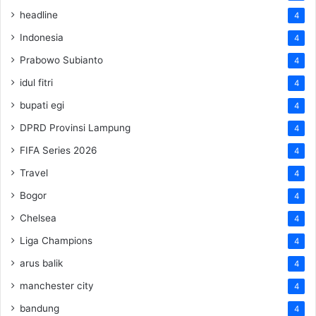
headline
4
Indonesia
4
Prabowo Subianto
4
idul fitri
4
bupati egi
4
DPRD Provinsi Lampung
4
FIFA Series 2026
4
Travel
4
Bogor
4
Chelsea
4
Liga Champions
4
arus balik
4
manchester city
4
bandung
4