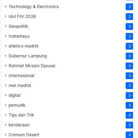
Technology & Electronics
3
Idul Fitri 2026
3
Geopolitik
3
Indramayu
3
atletico madrid
3
Gubernur Lampung
3
Rahmat Mirzani Djausal
3
Internasional
3
real madrid
3
digital
3
pemudik
3
Tips dan Trik
3
kendaraan
3
Crimson Desert
3