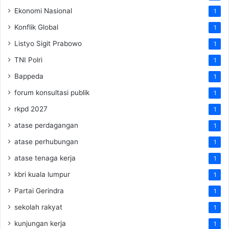
Ekonomi Nasional
1
Konflik Global
1
Listyo Sigit Prabowo
1
TNI Polri
1
Bappeda
1
forum konsultasi publik
1
rkpd 2027
1
atase perdagangan
1
atase perhubungan
1
atase tenaga kerja
1
kbri kuala lumpur
1
Partai Gerindra
1
sekolah rakyat
1
kunjungan kerja
1