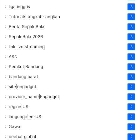
liga inggris
3
Tutorial/Langkah-langkah
3
Berita Sepak Bola
3
Sepak Bola 2026
3
link live streaming
3
ASN
3
Pemkot Bandung
3
bandung barat
3
site|engadget
2
provider_name|Engadget
2
region|US
2
language|en-US
2
Gawai
2
deebut global
2