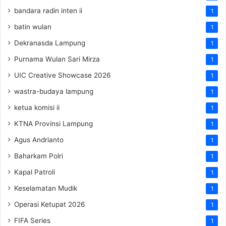
bandara radin inten ii
1
batin wulan
1
Dekranasda Lampung
1
Purnama Wulan Sari Mirza
1
UIC Creative Showcase 2026
1
wastra-budaya lampung
1
ketua komisi ii
1
KTNA Provinsi Lampung
1
Agus Andrianto
1
Baharkam Polri
1
Kapal Patroli
1
Keselamatan Mudik
1
Operasi Ketupat 2026
1
FIFA Series
1