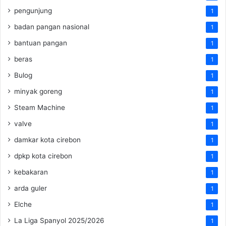
pengunjung
1
badan pangan nasional
1
bantuan pangan
1
beras
1
Bulog
1
minyak goreng
1
Steam Machine
1
valve
1
damkar kota cirebon
1
dpkp kota cirebon
1
kebakaran
1
arda guler
1
Elche
1
La Liga Spanyol 2025/2026
1