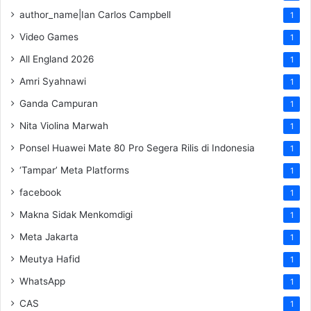
author_name|Ian Carlos Campbell
1
Video Games
1
All England 2026
1
Amri Syahnawi
1
Ganda Campuran
1
Nita Violina Marwah
1
Ponsel Huawei Mate 80 Pro Segera Rilis di Indonesia
1
‘Tampar’ Meta Platforms
1
facebook
1
Makna Sidak Menkomdigi
1
Meta Jakarta
1
Meutya Hafid
1
WhatsApp
1
CAS
1