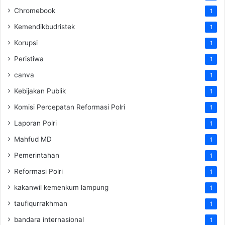
Chromebook
1
Kemendikbudristek
1
Korupsi
1
Peristiwa
1
canva
1
Kebijakan Publik
1
Komisi Percepatan Reformasi Polri
1
Laporan Polri
1
Mahfud MD
1
Pemerintahan
1
Reformasi Polri
1
kakanwil kemenkum lampung
1
taufiqurrakhman
1
bandara internasional
1