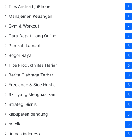
Tips Android / iPhone
7
Manajemen Keuangan
7
Gym & Workout
7
Cara Dapat Uang Online
7
Pemkab Lamsel
6
Bogor Raya
6
Tips Produktivitas Harian
6
Berita Olahraga Terbaru
6
Freelance & Side Hustle
6
Skill yang Menghasilkan
6
Strategi Bisnis
6
kabupaten bandung
5
mudik
5
timnas indonesia
5