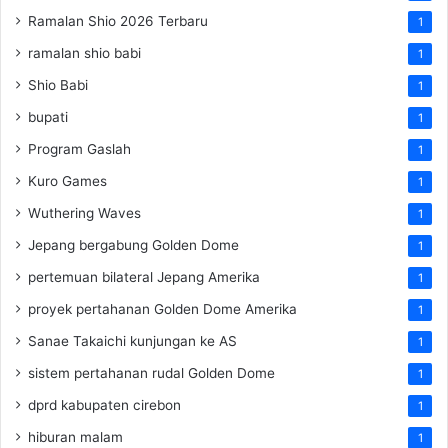
Ramalan Shio 2026 Terbaru
1
ramalan shio babi
1
Shio Babi
1
bupati
1
Program Gaslah
1
Kuro Games
1
Wuthering Waves
1
Jepang bergabung Golden Dome
1
pertemuan bilateral Jepang Amerika
1
proyek pertahanan Golden Dome Amerika
1
Sanae Takaichi kunjungan ke AS
1
sistem pertahanan rudal Golden Dome
1
dprd kabupaten cirebon
1
hiburan malam
1