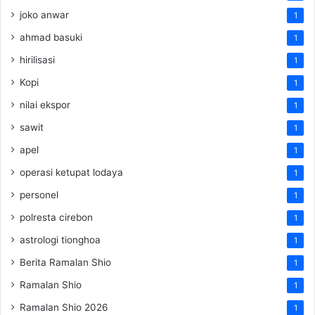
joko anwar
1
ahmad basuki
1
hirilisasi
1
Kopi
1
nilai ekspor
1
sawit
1
apel
1
operasi ketupat lodaya
1
personel
1
polresta cirebon
1
astrologi tionghoa
1
Berita Ramalan Shio
1
Ramalan Shio
1
Ramalan Shio 2026
1