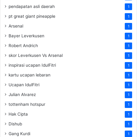
pendapatan asli daerah
1
pt great giant pineapple
1
Arsenal
1
Bayer Leverkusen
1
Robert Andrich
1
skor Leverkusen Vs Arsenal
1
inspirasi ucapan IdulFitri
1
kartu ucapan lebaran
1
Ucapan IdulFitri
1
Julian Alvarez
1
tottenham hotspur
1
Hak Cipta
1
Dishub
1
Gang Kurdi
1