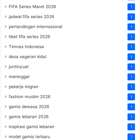
FIFA Series Maret 2026
1
jadwal fifa series 2026
1
pertandingan internasional
1
tiket fifa series 2026
1
Timnas Indoneisa
1
desa segeran kidul
1
juntinyuat
1
meninggal
1
pekerja migran
1
fashion muslim 2026
1
gamis dewasa 2026
1
gamis lebaran 2026
1
inspirasi gamis lebaran
1
model gamis terbaru
1