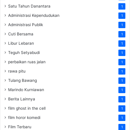
Satu Tahun Danantara
1
Administrasi Kependudukan
1
Administrasi Publik
1
Cuti Bersama
1
Libur Lebaran
1
Teguh Setyabudi
1
perbaikan ruas jalan
1
rawa pitu
1
Tulang Bawang
1
Marindo Kurniawan
1
Berita Lainnya
1
film ghost in the cell
1
film horor komedi
1
Film Terbaru
1