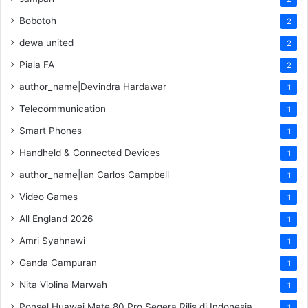
Bobotoh
2
dewa united
2
Piala FA
2
author_name|Devindra Hardawar
1
Telecommunication
1
Smart Phones
1
Handheld & Connected Devices
1
author_name|Ian Carlos Campbell
1
Video Games
1
All England 2026
1
Amri Syahnawi
1
Ganda Campuran
1
Nita Violina Marwah
1
Ponsel Huawei Mate 80 Pro Segera Rilis di Indonesia
1