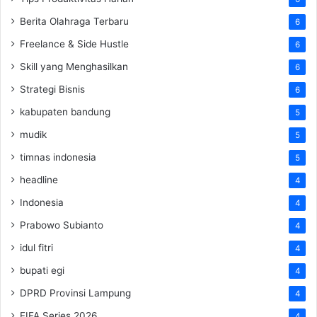
Berita Olahraga Terbaru
6
Freelance & Side Hustle
6
Skill yang Menghasilkan
6
Strategi Bisnis
6
kabupaten bandung
5
mudik
5
timnas indonesia
5
headline
4
Indonesia
4
Prabowo Subianto
4
idul fitri
4
bupati egi
4
DPRD Provinsi Lampung
4
FIFA Series 2026
4