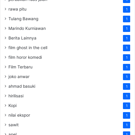
rawa pitu
1
Tulang Bawang
1
Marindo Kurniawan
1
Berita Lainnya
1
film ghost in the cell
1
film horor komedi
1
Film Terbaru
1
joko anwar
1
ahmad basuki
1
hirilisasi
1
Kopi
1
nilai ekspor
1
sawit
1
apel
1