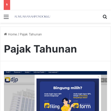
Menu
Se
Home
/
Pajak Tahunan
Pajak Tahunan