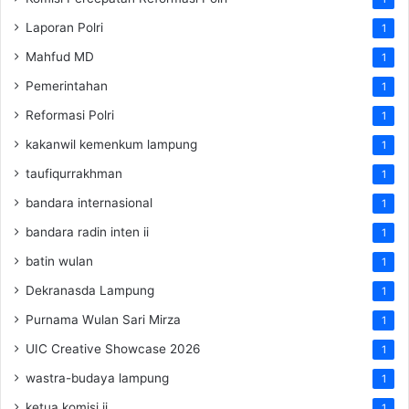
Laporan Polri
1
Mahfud MD
1
Pemerintahan
1
Reformasi Polri
1
kakanwil kemenkum lampung
1
taufiqurrakhman
1
bandara internasional
1
bandara radin inten ii
1
batin wulan
1
Dekranasda Lampung
1
Purnama Wulan Sari Mirza
1
UIC Creative Showcase 2026
1
wastra-budaya lampung
1
ketua komisi ii
1