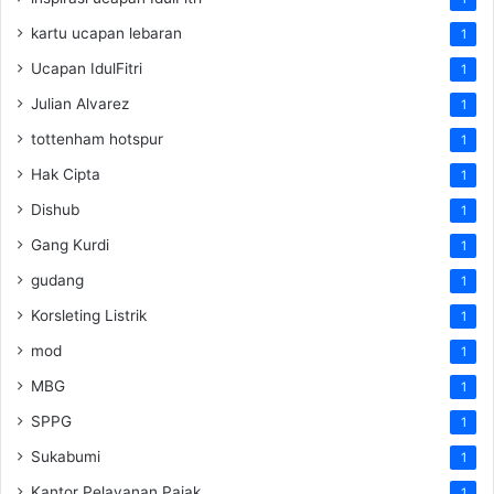
kartu ucapan lebaran
1
Ucapan IdulFitri
1
Julian Alvarez
1
tottenham hotspur
1
Hak Cipta
1
Dishub
1
Gang Kurdi
1
gudang
1
Korsleting Listrik
1
mod
1
MBG
1
SPPG
1
Sukabumi
1
Kantor Pelayanan Pajak
1