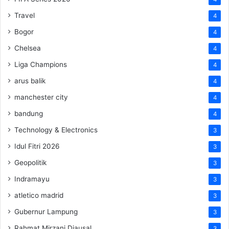
Travel
4
Bogor
4
Chelsea
4
Liga Champions
4
arus balik
4
manchester city
4
bandung
4
Technology & Electronics
3
Idul Fitri 2026
3
Geopolitik
3
Indramayu
3
atletico madrid
3
Gubernur Lampung
3
Rahmat Mirzani Djausal
3