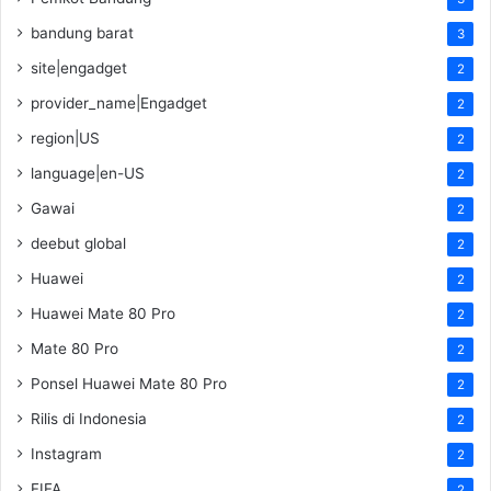
bandung barat
3
site|engadget
2
provider_name|Engadget
2
region|US
2
language|en-US
2
Gawai
2
deebut global
2
Huawei
2
Huawei Mate 80 Pro
2
Mate 80 Pro
2
Ponsel Huawei Mate 80 Pro
2
Rilis di Indonesia
2
Instagram
2
FIFA
2