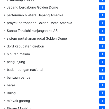
Jepang bergabung Golden Dome
1
pertemuan bilateral Jepang Amerika
1
proyek pertahanan Golden Dome Amerika
1
Sanae Takaichi kunjungan ke AS
1
sistem pertahanan rudal Golden Dome
1
dprd kabupaten cirebon
1
hiburan malam
1
pengunjung
1
badan pangan nasional
1
bantuan pangan
1
beras
1
Bulog
1
minyak goreng
1
Steam Machine
1