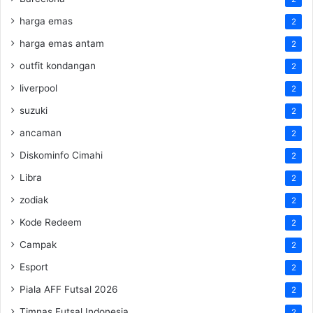
harga emas
2
harga emas antam
2
outfit kondangan
2
liverpool
2
suzuki
2
ancaman
2
Diskominfo Cimahi
2
Libra
2
zodiak
2
Kode Redeem
2
Campak
2
Esport
2
Piala AFF Futsal 2026
2
Timnas Futsal Indonesia
2