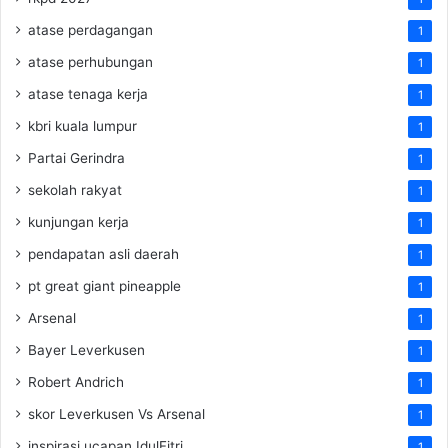
atase perdagangan
1
atase perhubungan
1
atase tenaga kerja
1
kbri kuala lumpur
1
Partai Gerindra
1
sekolah rakyat
1
kunjungan kerja
1
pendapatan asli daerah
1
pt great giant pineapple
1
Arsenal
1
Bayer Leverkusen
1
Robert Andrich
1
skor Leverkusen Vs Arsenal
1
inspirasi ucapan IdulFitri
1