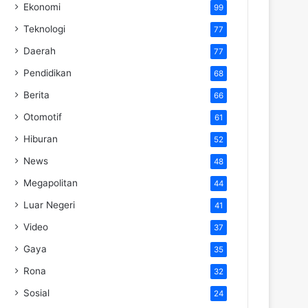
Ekonomi
99
Teknologi
77
Daerah
77
Pendidikan
68
Berita
66
Otomotif
61
Hiburan
52
News
48
Megapolitan
44
Luar Negeri
41
Video
37
Gaya
35
Rona
32
Sosial
24