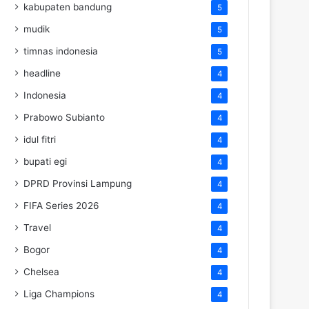
kabupaten bandung
5
mudik
5
timnas indonesia
5
headline
4
Indonesia
4
Prabowo Subianto
4
idul fitri
4
bupati egi
4
DPRD Provinsi Lampung
4
FIFA Series 2026
4
Travel
4
Bogor
4
Chelsea
4
Liga Champions
4