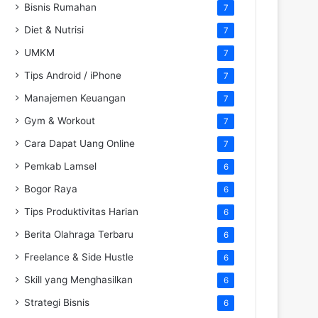
Bisnis Rumahan
7
Diet & Nutrisi
7
UMKM
7
Tips Android / iPhone
7
Manajemen Keuangan
7
Gym & Workout
7
Cara Dapat Uang Online
7
Pemkab Lamsel
6
Bogor Raya
6
Tips Produktivitas Harian
6
Berita Olahraga Terbaru
6
Freelance & Side Hustle
6
Skill yang Menghasilkan
6
Strategi Bisnis
6