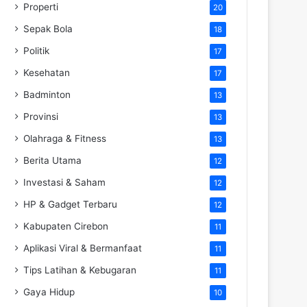
Properti
20
Sepak Bola
18
Politik
17
Kesehatan
17
Badminton
13
Provinsi
13
Olahraga & Fitness
13
Berita Utama
12
Investasi & Saham
12
HP & Gadget Terbaru
12
Kabupaten Cirebon
11
Aplikasi Viral & Bermanfaat
11
Tips Latihan & Kebugaran
11
Gaya Hidup
10