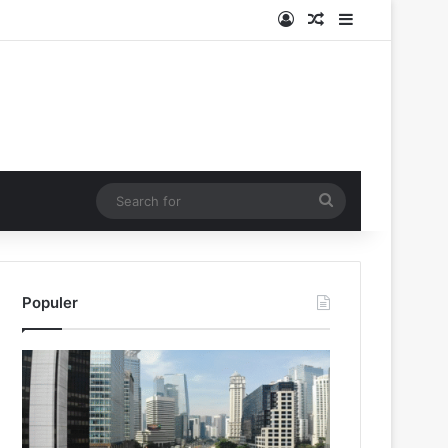
Log In
Random Article
Sidebar
Search
for
Populer