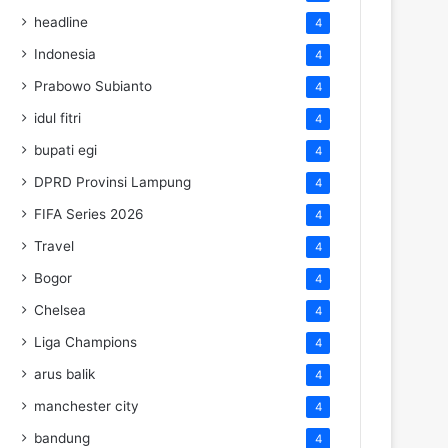
headline
4
Indonesia
4
Prabowo Subianto
4
idul fitri
4
bupati egi
4
DPRD Provinsi Lampung
4
FIFA Series 2026
4
Travel
4
Bogor
4
Chelsea
4
Liga Champions
4
arus balik
4
manchester city
4
bandung
4