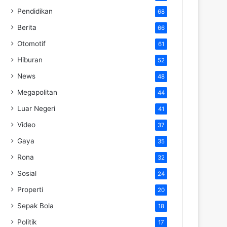
Pendidikan
68
Berita
66
Otomotif
61
Hiburan
52
News
48
Megapolitan
44
Luar Negeri
41
Video
37
Gaya
35
Rona
32
Sosial
24
Properti
20
Sepak Bola
18
Politik
17