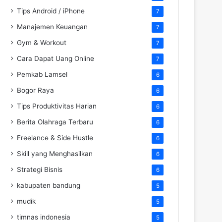
Tips Android / iPhone
7
Manajemen Keuangan
7
Gym & Workout
7
Cara Dapat Uang Online
7
Pemkab Lamsel
6
Bogor Raya
6
Tips Produktivitas Harian
6
Berita Olahraga Terbaru
6
Freelance & Side Hustle
6
Skill yang Menghasilkan
6
Strategi Bisnis
6
kabupaten bandung
5
mudik
5
timnas indonesia
5