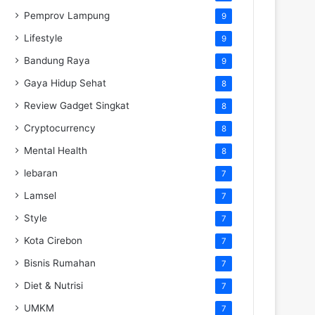
Pemprov Lampung
9
Lifestyle
9
Bandung Raya
9
Gaya Hidup Sehat
8
Review Gadget Singkat
8
Cryptocurrency
8
Mental Health
8
lebaran
7
Lamsel
7
Style
7
Kota Cirebon
7
Bisnis Rumahan
7
Diet & Nutrisi
7
UMKM
7