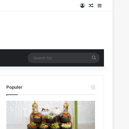
Log In
Random Article
Sidebar
Search
for
Populer