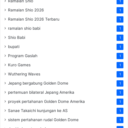
Ramalan Shio
1
Ramalan Shio 2026
1
Ramalan Shio 2026 Terbaru
1
ramalan shio babi
1
Shio Babi
1
bupati
1
Program Gaslah
1
Kuro Games
1
Wuthering Waves
1
Jepang bergabung Golden Dome
1
pertemuan bilateral Jepang Amerika
1
proyek pertahanan Golden Dome Amerika
1
Sanae Takaichi kunjungan ke AS
1
sistem pertahanan rudal Golden Dome
1