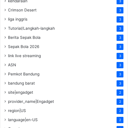
kendaraan
3
Crimson Desert
3
liga inggris
3
Tutorial/Langkah-langkah
3
Berita Sepak Bola
3
Sepak Bola 2026
3
link live streaming
3
ASN
3
Pemkot Bandung
3
bandung barat
3
site|engadget
2
provider_name|Engadget
2
region|US
2
language|en-US
2