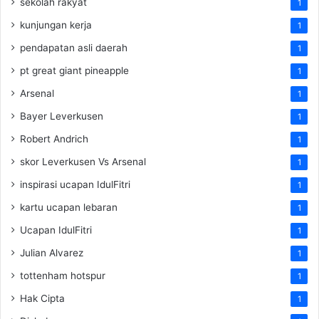
sekolah rakyat
1
kunjungan kerja
1
pendapatan asli daerah
1
pt great giant pineapple
1
Arsenal
1
Bayer Leverkusen
1
Robert Andrich
1
skor Leverkusen Vs Arsenal
1
inspirasi ucapan IdulFitri
1
kartu ucapan lebaran
1
Ucapan IdulFitri
1
Julian Alvarez
1
tottenham hotspur
1
Hak Cipta
1