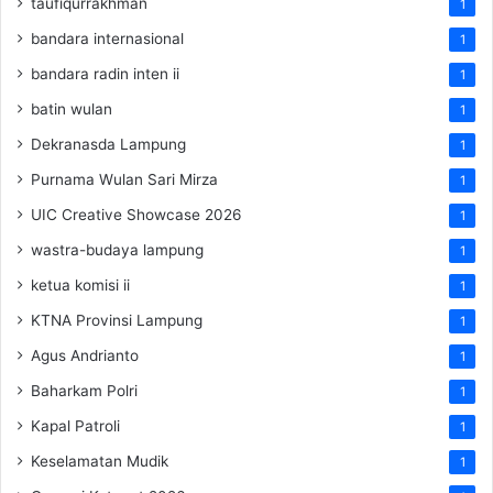
taufiqurrakhman
1
bandara internasional
1
bandara radin inten ii
1
batin wulan
1
Dekranasda Lampung
1
Purnama Wulan Sari Mirza
1
UIC Creative Showcase 2026
1
wastra-budaya lampung
1
ketua komisi ii
1
KTNA Provinsi Lampung
1
Agus Andrianto
1
Baharkam Polri
1
Kapal Patroli
1
Keselamatan Mudik
1