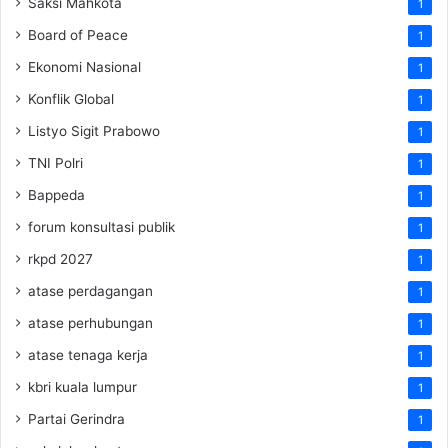
Saksi Mahkota
1
Board of Peace
1
Ekonomi Nasional
1
Konflik Global
1
Listyo Sigit Prabowo
1
TNI Polri
1
Bappeda
1
forum konsultasi publik
1
rkpd 2027
1
atase perdagangan
1
atase perhubungan
1
atase tenaga kerja
1
kbri kuala lumpur
1
Partai Gerindra
1