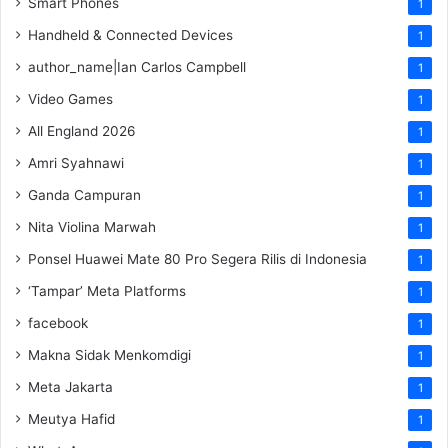
Smart Phones
1
Handheld & Connected Devices
1
author_name|Ian Carlos Campbell
1
Video Games
1
All England 2026
1
Amri Syahnawi
1
Ganda Campuran
1
Nita Violina Marwah
1
Ponsel Huawei Mate 80 Pro Segera Rilis di Indonesia
1
‘Tampar’ Meta Platforms
1
facebook
1
Makna Sidak Menkomdigi
1
Meta Jakarta
1
Meutya Hafid
1