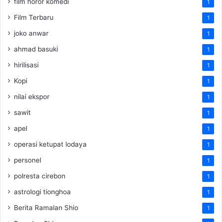
film horor komedi
1
Film Terbaru
1
joko anwar
1
ahmad basuki
1
hirilisasi
1
Kopi
1
nilai ekspor
1
sawit
1
apel
1
operasi ketupat lodaya
1
personel
1
polresta cirebon
1
astrologi tionghoa
1
Berita Ramalan Shio
1