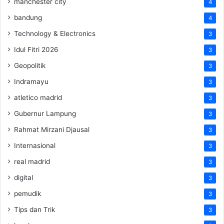
manchester city
4
bandung
4
Technology & Electronics
3
Idul Fitri 2026
3
Geopolitik
3
Indramayu
3
atletico madrid
3
Gubernur Lampung
3
Rahmat Mirzani Djausal
3
Internasional
3
real madrid
3
digital
3
pemudik
3
Tips dan Trik
3