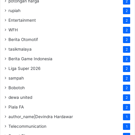
potongan harga
2
rupiah
2
Entertainment
2
WFH
2
Berita Otomotif
2
tasikmalaya
2
Berita Game Indonesia
2
Liga Super 2026
2
sampah
2
Bobotoh
2
dewa united
2
Piala FA
2
author_name|Devindra Hardawar
1
Telecommunication
1