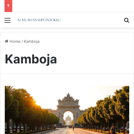
Menu
Se
Home
/
Kamboja
Kamboja