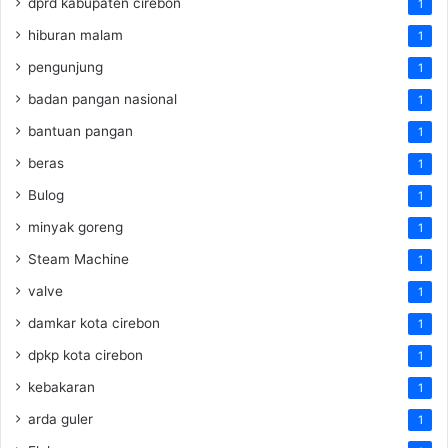
dprd kabupaten cirebon
1
hiburan malam
1
pengunjung
1
badan pangan nasional
1
bantuan pangan
1
beras
1
Bulog
1
minyak goreng
1
Steam Machine
1
valve
1
damkar kota cirebon
1
dpkp kota cirebon
1
kebakaran
1
arda guler
1