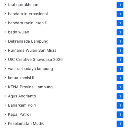
taufiqurrakhman
1
bandara internasional
1
bandara radin inten ii
1
batin wulan
1
Dekranasda Lampung
1
Purnama Wulan Sari Mirza
1
UIC Creative Showcase 2026
1
wastra-budaya lampung
1
ketua komisi ii
1
KTNA Provinsi Lampung
1
Agus Andrianto
1
Baharkam Polri
1
Kapal Patroli
1
Keselamatan Mudik
1