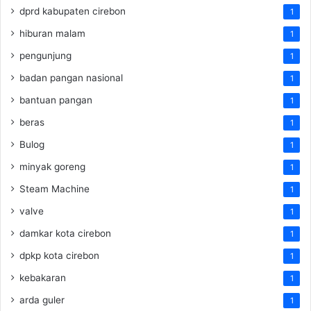
dprd kabupaten cirebon
1
hiburan malam
1
pengunjung
1
badan pangan nasional
1
bantuan pangan
1
beras
1
Bulog
1
minyak goreng
1
Steam Machine
1
valve
1
damkar kota cirebon
1
dpkp kota cirebon
1
kebakaran
1
arda guler
1