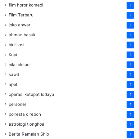
film horor komedi
1
Film Terbaru
1
joko anwar
1
ahmad basuki
1
hirilisasi
1
Kopi
1
nilai ekspor
1
sawit
1
apel
1
operasi ketupat lodaya
1
personel
1
polresta cirebon
1
astrologi tionghoa
1
Berita Ramalan Shio
1