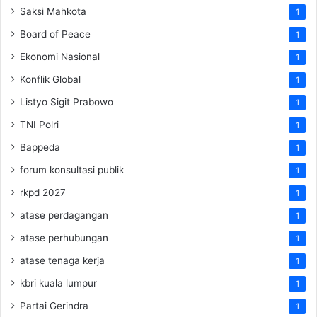
Saksi Mahkota
1
Board of Peace
1
Ekonomi Nasional
1
Konflik Global
1
Listyo Sigit Prabowo
1
TNI Polri
1
Bappeda
1
forum konsultasi publik
1
rkpd 2027
1
atase perdagangan
1
atase perhubungan
1
atase tenaga kerja
1
kbri kuala lumpur
1
Partai Gerindra
1