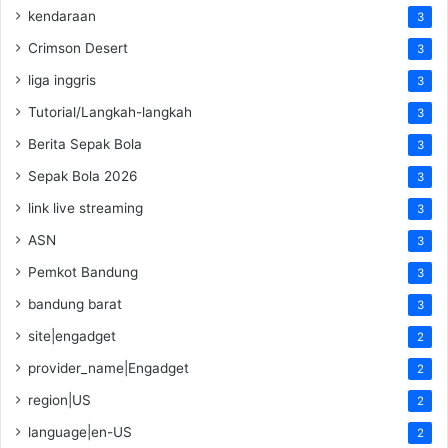
kendaraan
3
Crimson Desert
3
liga inggris
3
Tutorial/Langkah-langkah
3
Berita Sepak Bola
3
Sepak Bola 2026
3
link live streaming
3
ASN
3
Pemkot Bandung
3
bandung barat
3
site|engadget
2
provider_name|Engadget
2
region|US
2
language|en-US
2