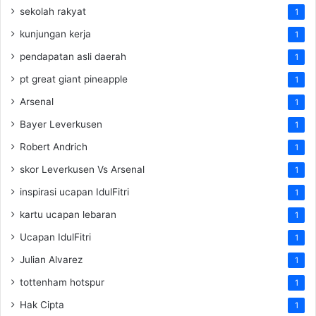
sekolah rakyat
1
kunjungan kerja
1
pendapatan asli daerah
1
pt great giant pineapple
1
Arsenal
1
Bayer Leverkusen
1
Robert Andrich
1
skor Leverkusen Vs Arsenal
1
inspirasi ucapan IdulFitri
1
kartu ucapan lebaran
1
Ucapan IdulFitri
1
Julian Alvarez
1
tottenham hotspur
1
Hak Cipta
1