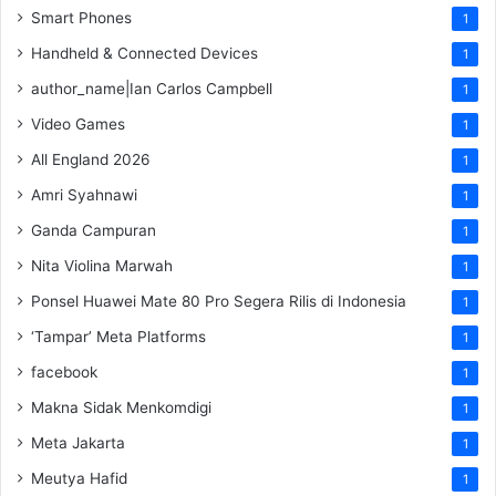
Smart Phones
1
Handheld & Connected Devices
1
author_name|Ian Carlos Campbell
1
Video Games
1
All England 2026
1
Amri Syahnawi
1
Ganda Campuran
1
Nita Violina Marwah
1
Ponsel Huawei Mate 80 Pro Segera Rilis di Indonesia
1
‘Tampar’ Meta Platforms
1
facebook
1
Makna Sidak Menkomdigi
1
Meta Jakarta
1
Meutya Hafid
1