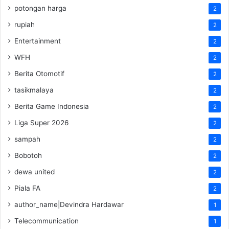
potongan harga
2
rupiah
2
Entertainment
2
WFH
2
Berita Otomotif
2
tasikmalaya
2
Berita Game Indonesia
2
Liga Super 2026
2
sampah
2
Bobotoh
2
dewa united
2
Piala FA
2
author_name|Devindra Hardawar
1
Telecommunication
1