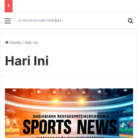
Menu
Se
Home
/
Hari Ini
Hari Ini