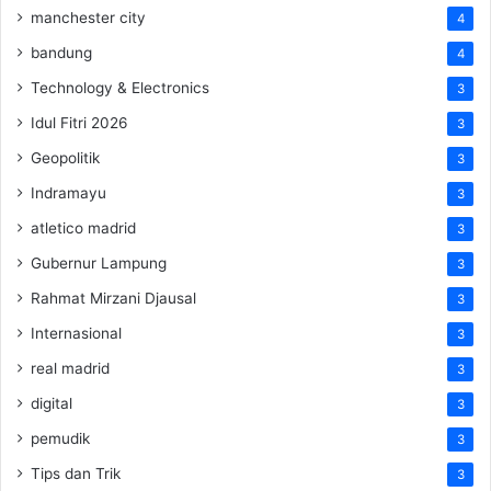
manchester city
4
bandung
4
Technology & Electronics
3
Idul Fitri 2026
3
Geopolitik
3
Indramayu
3
atletico madrid
3
Gubernur Lampung
3
Rahmat Mirzani Djausal
3
Internasional
3
real madrid
3
digital
3
pemudik
3
Tips dan Trik
3