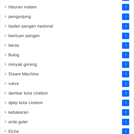
hiburan malam
1
pengunjung
1
badan pangan nasional
1
bantuan pangan
1
beras
1
Bulog
1
minyak goreng
1
Steam Machine
1
valve
1
damkar kota cirebon
1
dpkp kota cirebon
1
kebakaran
1
arda guler
1
Elche
1