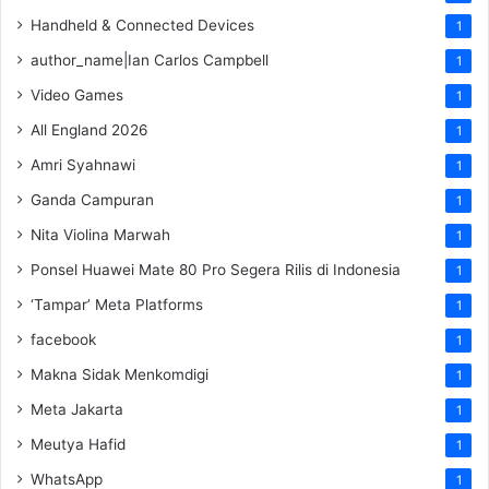
Handheld & Connected Devices
1
author_name|Ian Carlos Campbell
1
Video Games
1
All England 2026
1
Amri Syahnawi
1
Ganda Campuran
1
Nita Violina Marwah
1
Ponsel Huawei Mate 80 Pro Segera Rilis di Indonesia
1
‘Tampar’ Meta Platforms
1
facebook
1
Makna Sidak Menkomdigi
1
Meta Jakarta
1
Meutya Hafid
1
WhatsApp
1