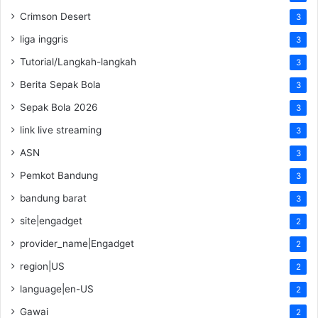
Crimson Desert
3
liga inggris
3
Tutorial/Langkah-langkah
3
Berita Sepak Bola
3
Sepak Bola 2026
3
link live streaming
3
ASN
3
Pemkot Bandung
3
bandung barat
3
site|engadget
2
provider_name|Engadget
2
region|US
2
language|en-US
2
Gawai
2