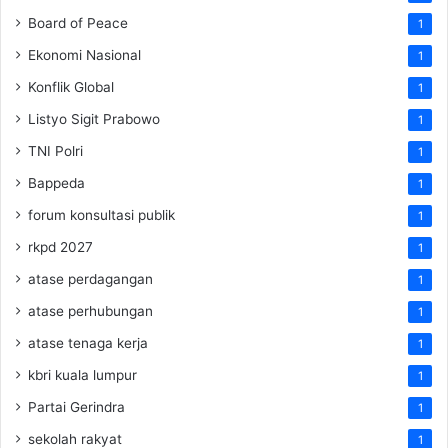
Board of Peace
1
Ekonomi Nasional
1
Konflik Global
1
Listyo Sigit Prabowo
1
TNI Polri
1
Bappeda
1
forum konsultasi publik
1
rkpd 2027
1
atase perdagangan
1
atase perhubungan
1
atase tenaga kerja
1
kbri kuala lumpur
1
Partai Gerindra
1
sekolah rakyat
1