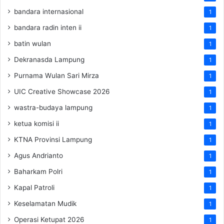
bandara internasional
1
bandara radin inten ii
1
batin wulan
1
Dekranasda Lampung
1
Purnama Wulan Sari Mirza
1
UIC Creative Showcase 2026
1
wastra-budaya lampung
1
ketua komisi ii
1
KTNA Provinsi Lampung
1
Agus Andrianto
1
Baharkam Polri
1
Kapal Patroli
1
Keselamatan Mudik
1
Operasi Ketupat 2026
1