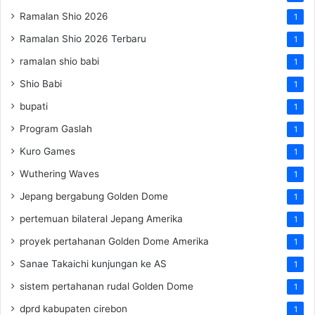
Ramalan Shio 2026
1
Ramalan Shio 2026 Terbaru
1
ramalan shio babi
1
Shio Babi
1
bupati
1
Program Gaslah
1
Kuro Games
1
Wuthering Waves
1
Jepang bergabung Golden Dome
1
pertemuan bilateral Jepang Amerika
1
proyek pertahanan Golden Dome Amerika
1
Sanae Takaichi kunjungan ke AS
1
sistem pertahanan rudal Golden Dome
1
dprd kabupaten cirebon
1