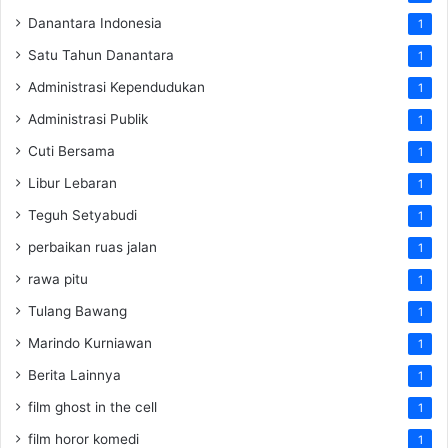
Danantara Indonesia
1
Satu Tahun Danantara
1
Administrasi Kependudukan
1
Administrasi Publik
1
Cuti Bersama
1
Libur Lebaran
1
Teguh Setyabudi
1
perbaikan ruas jalan
1
rawa pitu
1
Tulang Bawang
1
Marindo Kurniawan
1
Berita Lainnya
1
film ghost in the cell
1
film horor komedi
1