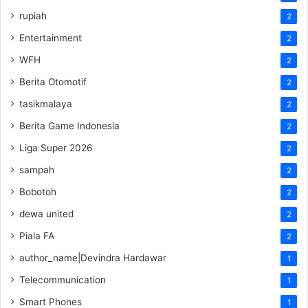
rupiah
2
Entertainment
2
WFH
2
Berita Otomotif
2
tasikmalaya
2
Berita Game Indonesia
2
Liga Super 2026
2
sampah
2
Bobotoh
2
dewa united
2
Piala FA
2
author_name|Devindra Hardawar
1
Telecommunication
1
Smart Phones
1