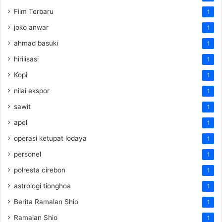
Film Terbaru
1
joko anwar
1
ahmad basuki
1
hirilisasi
1
Kopi
1
nilai ekspor
1
sawit
1
apel
1
operasi ketupat lodaya
1
personel
1
polresta cirebon
1
astrologi tionghoa
1
Berita Ramalan Shio
1
Ramalan Shio
1