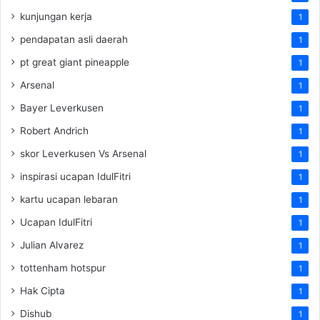
kunjungan kerja
1
pendapatan asli daerah
1
pt great giant pineapple
1
Arsenal
1
Bayer Leverkusen
1
Robert Andrich
1
skor Leverkusen Vs Arsenal
1
inspirasi ucapan IdulFitri
1
kartu ucapan lebaran
1
Ucapan IdulFitri
1
Julian Alvarez
1
tottenham hotspur
1
Hak Cipta
1
Dishub
1