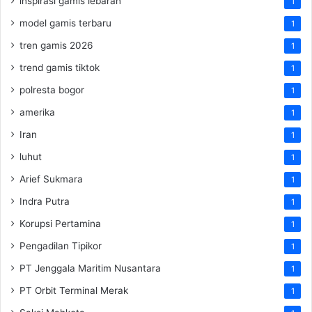
inspirasi gamis lebaran
1
model gamis terbaru
1
tren gamis 2026
1
trend gamis tiktok
1
polresta bogor
1
amerika
1
Iran
1
luhut
1
Arief Sukmara
1
Indra Putra
1
Korupsi Pertamina
1
Pengadilan Tipikor
1
PT Jenggala Maritim Nusantara
1
PT Orbit Terminal Merak
1