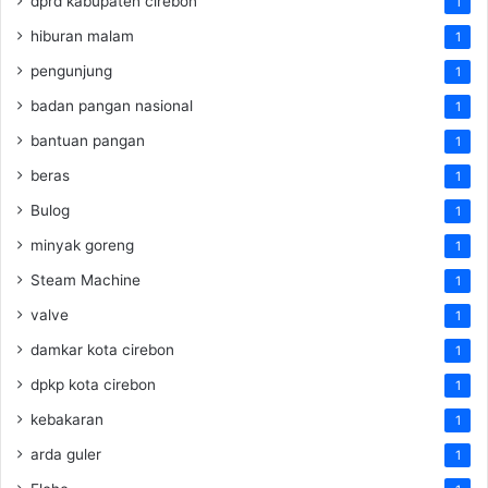
dprd kabupaten cirebon
1
hiburan malam
1
pengunjung
1
badan pangan nasional
1
bantuan pangan
1
beras
1
Bulog
1
minyak goreng
1
Steam Machine
1
valve
1
damkar kota cirebon
1
dpkp kota cirebon
1
kebakaran
1
arda guler
1