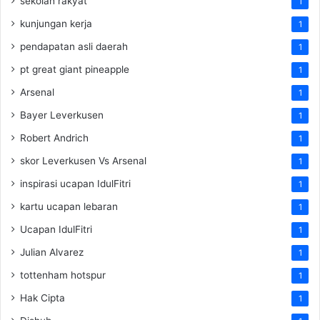
sekolah rakyat
1
kunjungan kerja
1
pendapatan asli daerah
1
pt great giant pineapple
1
Arsenal
1
Bayer Leverkusen
1
Robert Andrich
1
skor Leverkusen Vs Arsenal
1
inspirasi ucapan IdulFitri
1
kartu ucapan lebaran
1
Ucapan IdulFitri
1
Julian Alvarez
1
tottenham hotspur
1
Hak Cipta
1