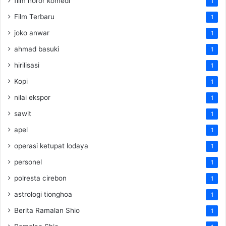
film horor komedi
1
Film Terbaru
1
joko anwar
1
ahmad basuki
1
hirilisasi
1
Kopi
1
nilai ekspor
1
sawit
1
apel
1
operasi ketupat lodaya
1
personel
1
polresta cirebon
1
astrologi tionghoa
1
Berita Ramalan Shio
1