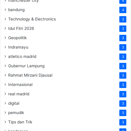
manchester city
4
bandung
4
Technology & Electronics
3
Idul Fitri 2026
3
Geopolitik
3
Indramayu
3
atletico madrid
3
Gubernur Lampung
3
Rahmat Mirzani Djausal
3
Internasional
3
real madrid
3
digital
3
pemudik
3
Tips dan Trik
3