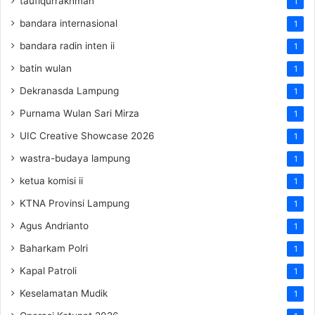
taufiqurrakhman
1
bandara internasional
1
bandara radin inten ii
1
batin wulan
1
Dekranasda Lampung
1
Purnama Wulan Sari Mirza
1
UIC Creative Showcase 2026
1
wastra-budaya lampung
1
ketua komisi ii
1
KTNA Provinsi Lampung
1
Agus Andrianto
1
Baharkam Polri
1
Kapal Patroli
1
Keselamatan Mudik
1