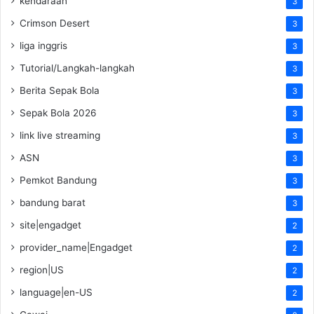
kendaraan
3
Crimson Desert
3
liga inggris
3
Tutorial/Langkah-langkah
3
Berita Sepak Bola
3
Sepak Bola 2026
3
link live streaming
3
ASN
3
Pemkot Bandung
3
bandung barat
3
site|engadget
2
provider_name|Engadget
2
region|US
2
language|en-US
2