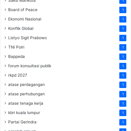
Saksi Mahkota
1
Board of Peace
1
Ekonomi Nasional
1
Konflik Global
1
Listyo Sigit Prabowo
1
TNI Polri
1
Bappeda
1
forum konsultasi publik
1
rkpd 2027
1
atase perdagangan
1
atase perhubungan
1
atase tenaga kerja
1
kbri kuala lumpur
1
Partai Gerindra
1