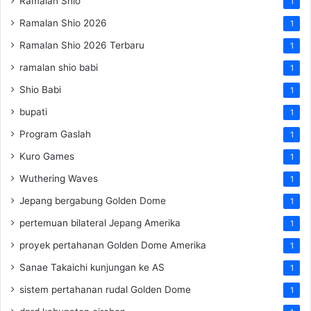
Ramalan Shio
1
Ramalan Shio 2026
1
Ramalan Shio 2026 Terbaru
1
ramalan shio babi
1
Shio Babi
1
bupati
1
Program Gaslah
1
Kuro Games
1
Wuthering Waves
1
Jepang bergabung Golden Dome
1
pertemuan bilateral Jepang Amerika
1
proyek pertahanan Golden Dome Amerika
1
Sanae Takaichi kunjungan ke AS
1
sistem pertahanan rudal Golden Dome
1