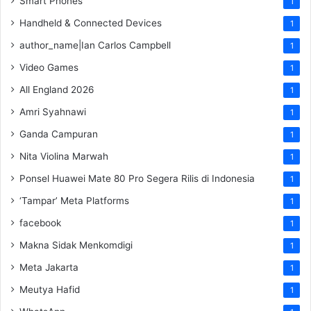
Smart Phones
1
Handheld & Connected Devices
1
author_name|Ian Carlos Campbell
1
Video Games
1
All England 2026
1
Amri Syahnawi
1
Ganda Campuran
1
Nita Violina Marwah
1
Ponsel Huawei Mate 80 Pro Segera Rilis di Indonesia
1
‘Tampar’ Meta Platforms
1
facebook
1
Makna Sidak Menkomdigi
1
Meta Jakarta
1
Meutya Hafid
1