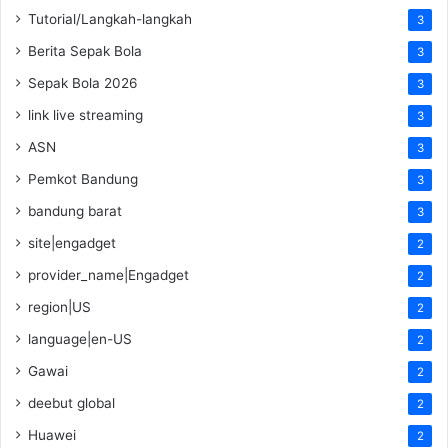
Tutorial/Langkah-langkah
3
Berita Sepak Bola
3
Sepak Bola 2026
3
link live streaming
3
ASN
3
Pemkot Bandung
3
bandung barat
3
site|engadget
2
provider_name|Engadget
2
region|US
2
language|en-US
2
Gawai
2
deebut global
2
Huawei
2