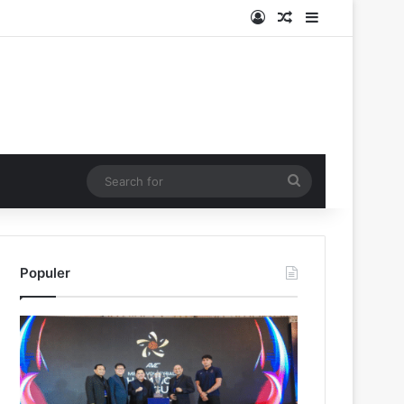
Log In
Random Article
Sidebar
Search
for
Populer