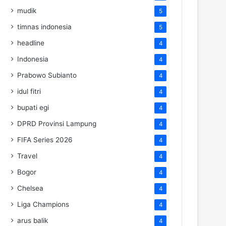
mudik
5
timnas indonesia
5
headline
4
Indonesia
4
Prabowo Subianto
4
idul fitri
4
bupati egi
4
DPRD Provinsi Lampung
4
FIFA Series 2026
4
Travel
4
Bogor
4
Chelsea
4
Liga Champions
4
arus balik
4