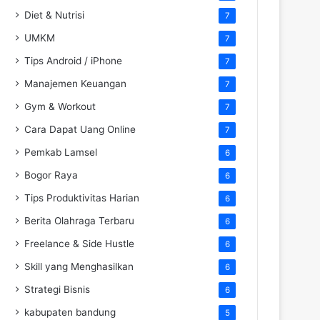
Diet & Nutrisi
7
UMKM
7
Tips Android / iPhone
7
Manajemen Keuangan
7
Gym & Workout
7
Cara Dapat Uang Online
7
Pemkab Lamsel
6
Bogor Raya
6
Tips Produktivitas Harian
6
Berita Olahraga Terbaru
6
Freelance & Side Hustle
6
Skill yang Menghasilkan
6
Strategi Bisnis
6
kabupaten bandung
5