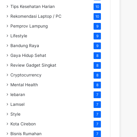
Tips Kesehatan Harian
10
Rekomendasi Laptop / PC
10
Pemprov Lampung
9
Lifestyle
9
Bandung Raya
9
Gaya Hidup Sehat
8
Review Gadget Singkat
8
Cryptocurrency
8
Mental Health
8
lebaran
7
Lamsel
7
Style
7
Kota Cirebon
7
Bisnis Rumahan
7