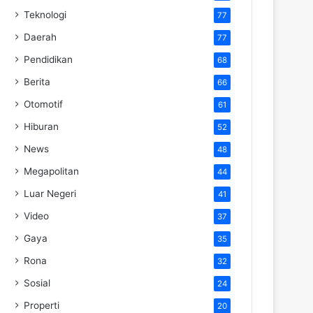
Teknologi
77
Daerah
77
Pendidikan
68
Berita
66
Otomotif
61
Hiburan
52
News
48
Megapolitan
44
Luar Negeri
41
Video
37
Gaya
35
Rona
32
Sosial
24
Properti
20