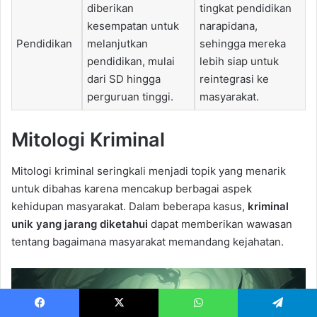
diberikan
tingkat pendidikan
kesempatan untuk
narapidana,
Pendidikan
melanjutkan
sehingga mereka
pendidikan, mulai
lebih siap untuk
dari SD hingga
reintegrasi ke
perguruan tinggi.
masyarakat.
Mitologi Kriminal
Mitologi kriminal seringkali menjadi topik yang menarik
untuk dibahas karena mencakup berbagai aspek
kehidupan masyarakat. Dalam beberapa kasus,
kriminal
unik yang jarang diketahui
dapat memberikan wawasan
tentang bagaimana masyarakat memandang kejahatan.
Facebook
X
WhatsApp
Telegram