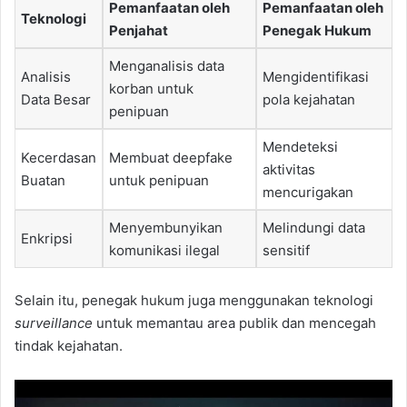
Pemanfaatan oleh
Pemanfaatan oleh
Teknologi
Penjahat
Penegak Hukum
Menganalisis data
Analisis
Mengidentifikasi
korban untuk
Data Besar
pola kejahatan
penipuan
Mendeteksi
Kecerdasan
Membuat deepfake
aktivitas
Buatan
untuk penipuan
mencurigakan
Menyembunyikan
Melindungi data
Enkripsi
komunikasi ilegal
sensitif
Selain itu, penegak hukum juga menggunakan teknologi
surveillance
untuk memantau area publik dan mencegah
tindak kejahatan.