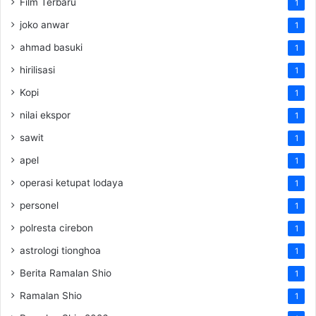
Film Terbaru
1
joko anwar
1
ahmad basuki
1
hirilisasi
1
Kopi
1
nilai ekspor
1
sawit
1
apel
1
operasi ketupat lodaya
1
personel
1
polresta cirebon
1
astrologi tionghoa
1
Berita Ramalan Shio
1
Ramalan Shio
1