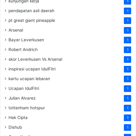
kunjungan kerja
1
pendapatan asli daerah
1
pt great giant pineapple
1
Arsenal
1
Bayer Leverkusen
1
Robert Andrich
1
skor Leverkusen Vs Arsenal
1
inspirasi ucapan IdulFitri
1
kartu ucapan lebaran
1
Ucapan IdulFitri
1
Julian Alvarez
1
tottenham hotspur
1
Hak Cipta
1
Dishub
1