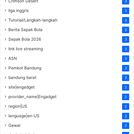
Crimson Desert
3
liga inggris
3
Tutorial/Langkah-langkah
3
Berita Sepak Bola
3
Sepak Bola 2026
3
link live streaming
3
ASN
3
Pemkot Bandung
3
bandung barat
3
site|engadget
2
provider_name|Engadget
2
region|US
2
language|en-US
2
Gawai
2