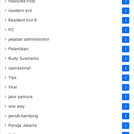
Featured Post
2
resident evil
2
Resident Evil 9
2
PC
2
pejabat administrator
2
Pelantikan
2
Rudy Susmanto
2
operasional
2
Tips
2
Viral
2
jalur pantura
2
one way
2
persib bandung
2
Persija Jakarta
2