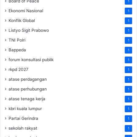
Board of Peace
1
Ekonomi Nasional
1
Konflik Global
1
Listyo Sigit Prabowo
1
TNI Polri
1
Bappeda
1
forum konsultasi publik
1
rkpd 2027
1
atase perdagangan
1
atase perhubungan
1
atase tenaga kerja
1
kbri kuala lumpur
1
Partai Gerindra
1
sekolah rakyat
1