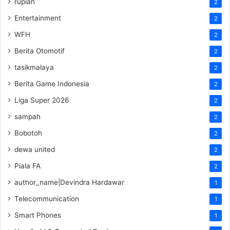
rupiah
2
Entertainment
2
WFH
2
Berita Otomotif
2
tasikmalaya
2
Berita Game Indonesia
2
Liga Super 2026
2
sampah
2
Bobotoh
2
dewa united
2
Piala FA
2
author_name|Devindra Hardawar
1
Telecommunication
1
Smart Phones
1