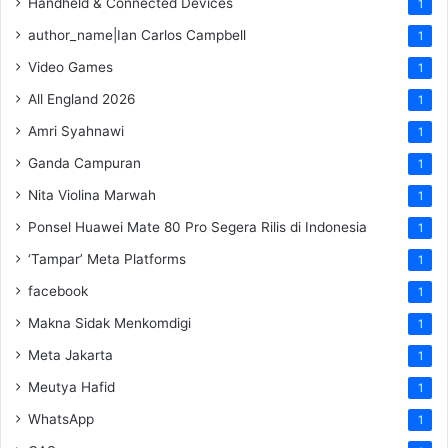
Handheld & Connected Devices
1
author_name|Ian Carlos Campbell
1
Video Games
1
All England 2026
1
Amri Syahnawi
1
Ganda Campuran
1
Nita Violina Marwah
1
Ponsel Huawei Mate 80 Pro Segera Rilis di Indonesia
1
‘Tampar’ Meta Platforms
1
facebook
1
Makna Sidak Menkomdigi
1
Meta Jakarta
1
Meutya Hafid
1
WhatsApp
1