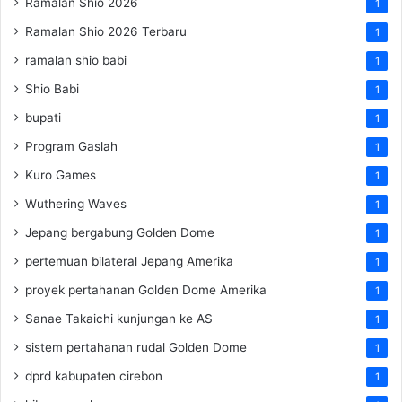
Ramalan Shio 2026
1
Ramalan Shio 2026 Terbaru
1
ramalan shio babi
1
Shio Babi
1
bupati
1
Program Gaslah
1
Kuro Games
1
Wuthering Waves
1
Jepang bergabung Golden Dome
1
pertemuan bilateral Jepang Amerika
1
proyek pertahanan Golden Dome Amerika
1
Sanae Takaichi kunjungan ke AS
1
sistem pertahanan rudal Golden Dome
1
dprd kabupaten cirebon
1