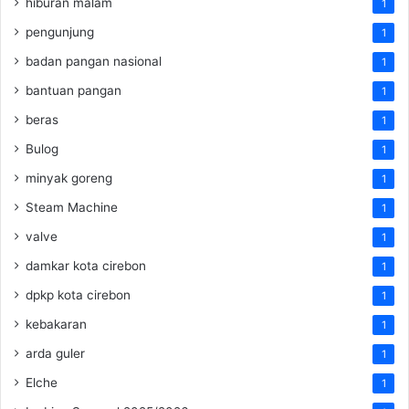
hiburan malam
1
pengunjung
1
badan pangan nasional
1
bantuan pangan
1
beras
1
Bulog
1
minyak goreng
1
Steam Machine
1
valve
1
damkar kota cirebon
1
dpkp kota cirebon
1
kebakaran
1
arda guler
1
Elche
1