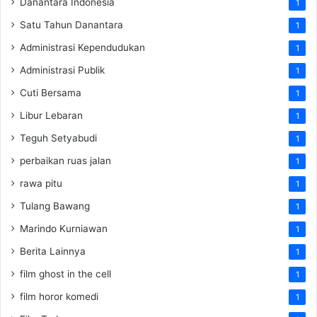
Danantara Indonesia
1
Satu Tahun Danantara
1
Administrasi Kependudukan
1
Administrasi Publik
1
Cuti Bersama
1
Libur Lebaran
1
Teguh Setyabudi
1
perbaikan ruas jalan
1
rawa pitu
1
Tulang Bawang
1
Marindo Kurniawan
1
Berita Lainnya
1
film ghost in the cell
1
film horor komedi
1