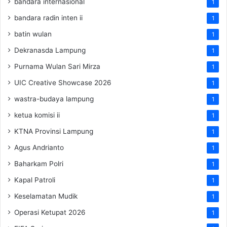
bandara internasional
1
bandara radin inten ii
1
batin wulan
1
Dekranasda Lampung
1
Purnama Wulan Sari Mirza
1
UIC Creative Showcase 2026
1
wastra-budaya lampung
1
ketua komisi ii
1
KTNA Provinsi Lampung
1
Agus Andrianto
1
Baharkam Polri
1
Kapal Patroli
1
Keselamatan Mudik
1
Operasi Ketupat 2026
1