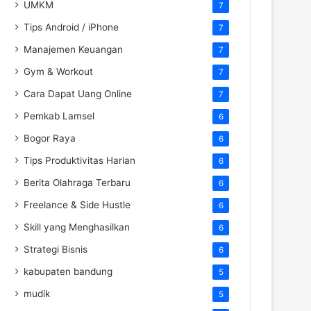
UMKM
7
Tips Android / iPhone
7
Manajemen Keuangan
7
Gym & Workout
7
Cara Dapat Uang Online
7
Pemkab Lamsel
6
Bogor Raya
6
Tips Produktivitas Harian
6
Berita Olahraga Terbaru
6
Freelance & Side Hustle
6
Skill yang Menghasilkan
6
Strategi Bisnis
6
kabupaten bandung
5
mudik
5