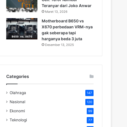
Teranyar dari Joko Anwar
Maret 13, 2026
Motherboard B650 vs
X670 perbedaan VRM-nya
gak seberapa tapi
harganya beda 3 juta
Desember 13, 2025
Categories
Olahraga
147
Nasional
120
Ekonomi
99
Teknologi
77