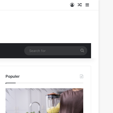
Log In
Random Article
Sidebar
Search
for
Populer