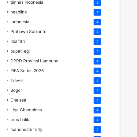
timnas indonesia
5
headline
4
Indonesia
4
Prabowo Subianto
4
idul fitri
4
bupati egi
4
DPRD Provinsi Lampung
4
FIFA Series 2026
4
Travel
4
Bogor
4
Chelsea
4
Liga Champions
4
arus balik
4
manchester city
4