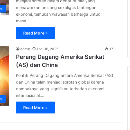
menjadi sorotan dalam debat publik yang
menawarkan peluang sekaligus tantangan
mi
ekonomi, temukan wawasan berharga untuk
masa…
Read More »
admin
April 16, 2025
17
Perang Dagang Amerika Serikat
(AS) dan China
Konflik Perang Dagang antara Amerika Serikat (AS)
dan China telah menjadi sorotan global karena
dampaknya yang signifikan terhadap ekonomi
internasional.…
mi
Read More »