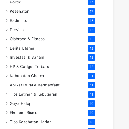
Politik
17
Kesehatan
17
Badminton
13
Provinsi
13
Olahraga & Fitness
13
Berita Utama
12
Investasi & Saham
12
HP & Gadget Terbaru
12
Kabupaten Cirebon
11
Aplikasi Viral & Bermanfaat
11
Tips Latihan & Kebugaran
11
Gaya Hidup
10
Ekonomi Bisnis
10
Tips Kesehatan Harian
10