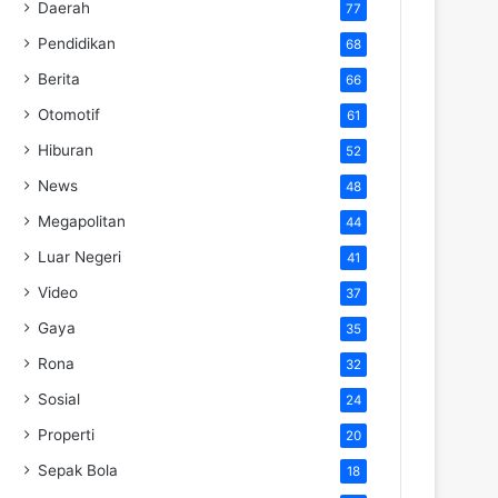
Daerah
77
Pendidikan
68
Berita
66
Otomotif
61
Hiburan
52
News
48
Megapolitan
44
Luar Negeri
41
Video
37
Gaya
35
Rona
32
Sosial
24
Properti
20
Sepak Bola
18